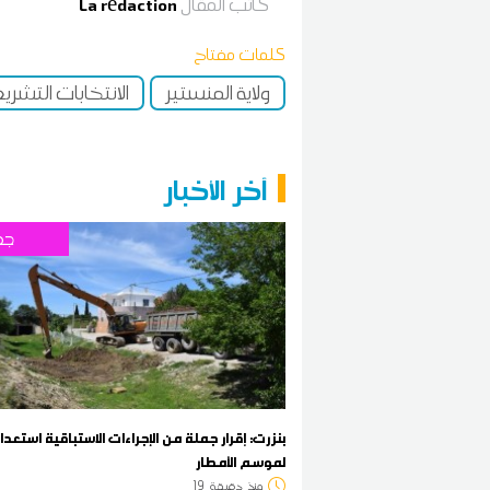
كاتب المقال
La rédaction
كلمات مفتاح
ولاية المنستير
الانتخابات التشري
آخر الأخبار
جه
بنزرت: إقرار جملة من الإجراءات الاستباقية استعداد
لموسم الأمطار
منذ
دقيقة
19