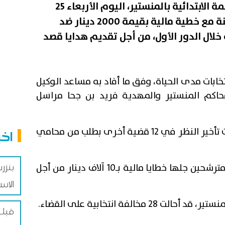
أصدرت الدائرة الجناحية بالمحكمة الابتدائية بالمنستير، اليوم الأربعاء 25
جانفي، حكما بالسجن لمدة سنة مع خطية مالية بقيمة 2000 دينار ضد
 خلال الدور الأول، من أجل تقديم هدايا قصد
تخابات مدى الحياة، وفق ما أفاد به مساعد الوكيل
اكم المنستير والمهدية فريد بن جحا مراسل
وأوضح بن جحا أن نفس الدائرة قررت تأخير النظر في 12 قضية أخرى بطلب من محامي
اخب
بنزرت
وأشار الى صدور 16 حكما آخر، ضد مترشحين جلها خطايا مالية بـ10 آلاف دينار من أجل
الاس
مخالفة انتخابية على القضاء.
قبلي