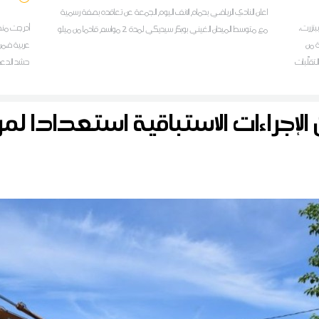
اعلن النادي الرياضي بحمام الانف اليوم الجمعة عن تعاقده بصفة رسمية
بنزرت،
مع متوسط الميدان الغيني بوبكر سيديكي لمدة 2 مواسم قادما من ميلو
ة من
عربية ضمن
لتقلّبات
حشد الدعم 
ميع
سيما تلك ال
 الإجراءات الاستباقية استعدادا لم