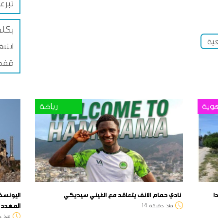
تبرع
عية
أشغا
قفصة
وية
رياضة
ا
نادي حمام الانف يتعاقد مع الغيني سيديكي
المهدد
منذ
دقيقة
14
منذ
د