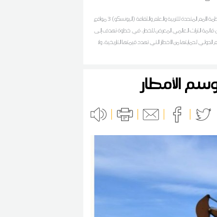
أدرجت منظمة الأمم المتحدة للتربية والعلم والثقافة (اليونسكو) 3 مواقع
 قائمة التراث العالمي المعرض للخطر، في خطوة تهدف إلى
الدولي لحمايتها من الأخطار التي تهدد قيمتها التاريخية، ولا
ناجمة عن النزاعات المسلحة والأضرار التي تلحق بالمواقع الأثرية
وسم الأمطار