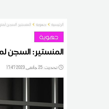
الرئيسية
جهوية
المنستير: السجن لمترش
جهوية
المنستير: السجن لمت
:تحديث
25
17:47 2023 جانفي