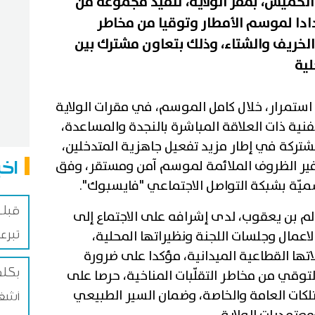
الخميس، بمقر الولاية، تنفيذ مجموعة من
دادا لموسم الأمطار وتوقيا من مخاطر
 الخريف والشتاء، وذلك بتعاون مشترك بين
لية
استمرار، خلال كامل الموسم، في مقرات الولاية
فنية ذات العلاقة المباشرة بالنجدة والمساعدة،
شتركة في إطار مزيد تفعيل جاهزية المتدخلين،
اخب
فير الظروف الملائمة لموسم آمن ومستقر، وفق
ميّة بشبكة التواصل الاجتماعي "فايسبوك".
قبلي
لم بن يعقوب، لدى إشرافه على الاجتماع إلى
تبرع
 لاعمال وجلسات اللجنة ونظيراتها المحلية،
تها القطاعية الميدانية، مؤكدا على ضرورة
لتوقي من مخاطر التقلّبات المناخية، حرصا على
لكات العامة والخاصة، وضمان السير الطبيعي
أشغا