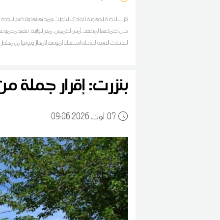
أقرّت اللجنة الجهوية لتفادي الكوارث ومجابهتها وتنظيم النجدة ب
خلال اجتماعها المنعقد، أمس الخميس، بمقر الولاية، تنفيذ مجموع
التدخلات الفنية العاجلة استعدادا لموسم الأمطار وتوقيا من مخاطر ا
المناخية خلال فصلي الخريف والشتاء، وذلك بتعاون مشترك بين ج
المصالح الجهوية والمحلية
بنزرت: إقرار جملة من
07
09:06 2026 أوت