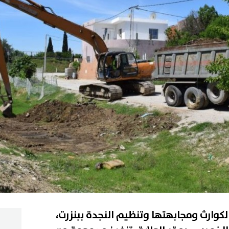
لكوارث ومجابهتها وتنظيم النجدة ببنزرت،