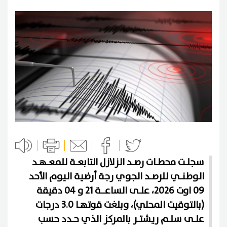
سجلـت محطـات رصـد الزلازل التابعـة للمعـهـد
الوطنـي للرصـد الجوي رجة أرضية اليوم الأحد
09 اوت 2026، علـى الساعــة 21 و 04 دقيقة
(بالتوقيت المحلي)، وبلغت قوتهـا 3.0 درجات
علـى سلـم ريشتـر بالمركز الذي حـدد حسب