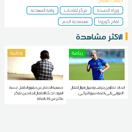
كلمات مفتاح
وزراة الصحة
مركز لقاحات
ولاية المهدية
لقاح كورونا
معتمدية الجم
الاكثر مشاهدة
رياضة
وطنية
إتحاد تطاوين يترقب وصول أموال إنتقال
جمعية الدفاع عن حقوق الطفل: نسبة
النوراني إلى أضنة سبور التركي !
العود لدى الأطفال الجانحين تقدّر
بأكثر من 30 بالمائة