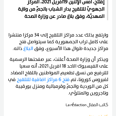
إفتتح، أمس الإثنين 19أفريل 2021، المركز
الجهويّ للتلقيح بدار الشباب بالجمّ من ولاية
المهديّة، وفق بلاغ صادر عن وزارة الصحة
وارتفع بذلك عدد مراكز التلقيح إلى 34 مركزا منتشرا
على كامل تراب الجمهورية كما سيتواصل فتح
مراكز جديدة طوال هذا الأسبوع، وفق
البلاغ
ذاته.
ويذكر أن وزارة الصحة أعلنت، عبر صفحتها الرسمية
على الفيسبوك الاحد 18 افريل 2021، أنه سعيا
للترفيع من نسق تطعيم المواطنين باللقاح المضاد
لفيروس كورونا، تم
فتح 6 مراكز اضافية للتلقيح
في
كل من الوردية والجمّ وڤرمبالية ومنزل بورڤيبة
وتاجروين والمتلوّي.
كاتب المقال
La rédaction