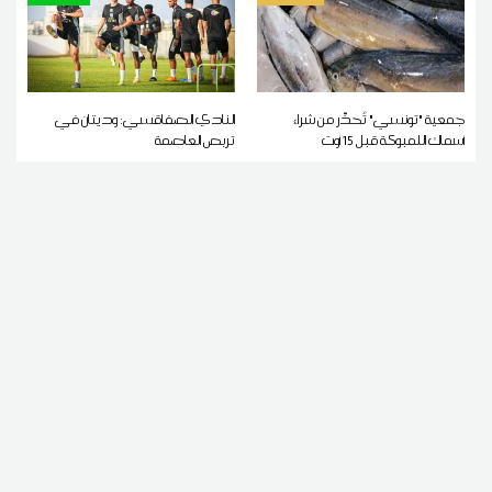
جمعية "تونسي" تُحذّر من شراء
النادي الصفاقسي: وديتان في
أسماك اللمبوكة قبل 15 أوت
تربص العاصمة