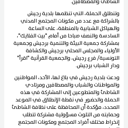
الشاطئ والمصطافين.
وتنطلق الحملة، التي تنظمها بلدية رجيش
بالشراكة مع عدد من مكونات المجتمع المدني
والهياكل الشبابية بالمنطقة، على الساعة
السادسة والنصف صباحا من أمام "بيت الفلايك"،
بمشاركة جمعية البيئة والتنمية برجيش وجمعية
الأولياء والمجلس المحلي برجيش والكشافة
التونسية/ فرع رجيش، والجمعية القرآنية "اقرأ"
ودار الشباب برجيش.
ودعت بلدية رجيش في بلاغ لها، الأحد، المواطنين
والمواطنات والشباب والمصطافين ومرتادي
الشاطئ والمتطوعين إلى المشاركة في هذه
الحملة والحضور في نقطة الإنطلاق في الموعد
المحدد، مؤكدة أن المحافظة على نظافة الشاطئ
وحمايته من التلوث مسؤولية مشتركة تتطلب
إنخراط مختلف أفراد المجتمع ومكونات المجتمع