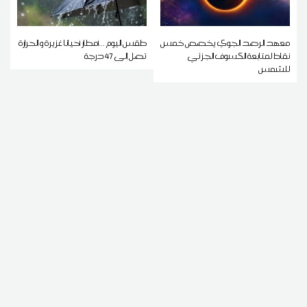
معهد الرصد الجوي يخصص خمس
طقس اليوم ...أمطار أحيانا غزيرة و الحرارة
نقاط لمتابعة الكسوف الجزئي
تصل إلى 47 درجة
للشمس