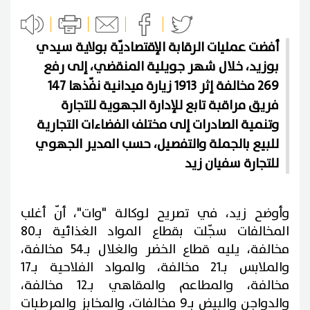
أفضت عمليات الرقابة الإقتصاديّة بولاية سيدي
بوزيد، خلال شهر جويلية المنقضي، إلى رفع
269 مخالفة إثر 1913 زيارة ميدانية نفّذها 147
فريق مراقبة تابع للإدارة الجهوية للتجارة
وتنمية الصادرات إلى مختلف الفضاءات التجارية
للبيع بالجملة والتفصيل، حسب المدير الجهوي
للتجارة سفيان زيد
وأوضح زيد، في تصريح لوكالة "وات"، أنّ أغلب
المخالفات سجّلت بقطاع المواد الغذائية بـ80
مخالفة، يليه قطاع الخضر والغلال بـ54 مخالفة،
والملابس بـ21 مخالفة، والمواد الفلاحية بـ17
مخالفة، والمطاعم والمقاهي بـ12 مخالفة،
والدواجن والبيض بـ9 مخالفات، والمخابز والمرطبات