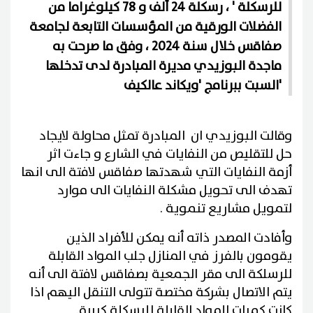
للرسكلة ' ، رسكلة 24 ألف و 78 كيلوغراما من
الفضلات الورقية من المؤسسات التابعة لجامعة
صفاقس خلال سنة 2024 ، وفق ما صرحت به
ماجدة البوزيدي مديرة المبادرة لدى تدخلها
السبت ببرنامج 'ويكاند عالكيف'
وقالت البوزيدي ان المبادرة تمثل محاولة لايجاد
حل للتقليص من النفايات في الشارع و جاءت اثر
أزمة النفايات التي شهدتها صفاقس لافتة الى انها
تهدف الى تحويل مشكلة النفايات الى موارد
لتمويل مشاريع تنموية .
وأفادت المصدر ذاته أنه يمكن للأفراد الذين
يقومون بالفرز في المنازل جلب المواد القابلة
للرسلكة الى مقر الجمعية بصفاقس لافتة الى أنه
يتم الاتصال بشركة مختصة تتولى التنقل اليهم اذا
كانت كميات المواد القابلة للرسكلة كبيرة.