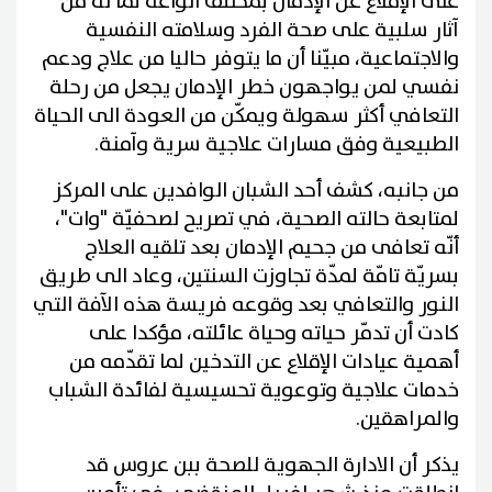
على الإقلاع عن الإدمان بمختلف أنواعه لما له من
آثار سلبية على صحة الفرد وسلامته النفسية
والاجتماعية، مبيّنا أن ما يتوفر حاليا من علاج ودعم
نفسي لمن يواجهون خطر الإدمان يجعل من رحلة
التعافي أكثر سهولة ويمكّن من العودة الى الحياة
الطبيعية وفق مسارات علاجية سرية وآمنة.
من جانبه، كشف أحد الشبان الوافدين على المركز
لمتابعة حالته الصحية، في تصريح لصحفيّة "وات"،
أنّه تعافى من جحيم الإدمان بعد تلقيه العلاج
بسريّة تامّة لمدّة تجاوزت السنتين، وعاد الى طريق
النور والتعافي بعد وقوعه فريسة هذه الآفة التي
كادت أن تدمّر حياته وحياة عائلته، مؤكدا على
أهمية عيادات الإقلاع عن التدخين لما تقدّمه من
خدمات علاجية وتوعوية تحسيسية لفائدة الشباب
والمراهقين.
يذكر أن الادارة الجهوية للصحة ببن عروس قد