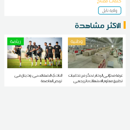
كلمات مفتاح
ولاية نابل
الاكثر مشاهدة
وطنية
رياضة
غرفة محوّلي الرخام تحذّر من تداعيات
النادي الصفاقسي: وديتان في
تطبيق معلوم الاستهلاك بأثر رجعي
تربص العاصمة