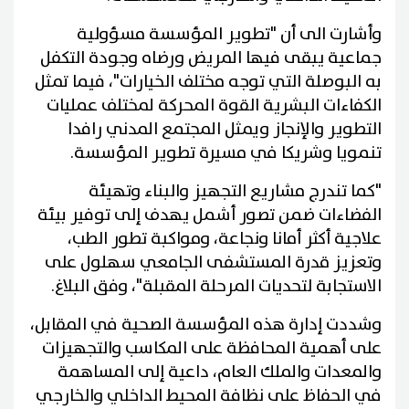
وأشارت الى أن "تطوير المؤسسة مسؤولية
جماعية يبقى فيها المريض ورضاه وجودة التكفل
به البوصلة التي توجه مختلف الخيارات"، فيما تمثل
الكفاءات البشرية القوة المحركة لمختلف عمليات
التطوير والإنجاز ويمثل المجتمع المدني رافدا
تنمويا وشريكا في مسيرة تطوير المؤسسة.
"كما تندرج مشاريع التجهيز والبناء وتهيئة
الفضاءات ضمن تصور أشمل يهدف إلى توفير بيئة
علاجية أكثر أمانا ونجاعة، ومواكبة تطور الطب،
وتعزيز قدرة المستشفى الجامعي سهلول على
الاستجابة لتحديات المرحلة المقبلة"، وفق البلاغ.
وشددت إدارة هذه المؤسسة الصحية في المقابل،
على أهمية المحافظة على المكاسب والتجهيزات
والمعدات والملك العام، داعية إلى المساهمة
في الحفاظ على نظافة المحيط الداخلي والخارجي