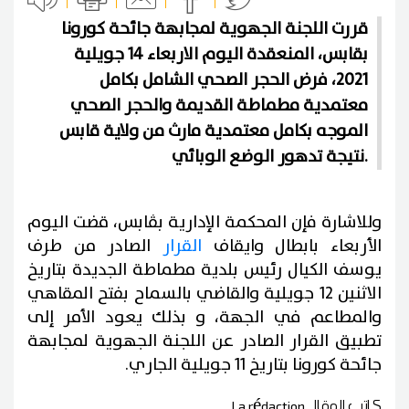
قررت اللجنة الجهوية لمجابهة جائحة كورونا
بقابس، المنعقدة اليوم الاربعاء 14 جويلية
2021، فرض الحجر الصحي الشامل بكامل
معتمدية مطماطة القديمة والحجر الصحي
الموجه بكامل معتمدية مارث من ولاية قابس
نتيجة تدهور الوضع الوبائي.
وللاشارة فإن المحكمة الإدارية بڨابس، قضت اليوم
الأربعاء بابطال وايقاف
القرار
الصادر من طرف
يوسف الكيال رئيس بلدية مطماطة الجديدة بتاريخ
الاثنين 12 جويلية والقاضي بالسماح بفتح المقاهي
والمطاعم في الجهة، و بذلك يعود الأمر إلى
تطبيق القرار الصادر عن اللجنة الجهوية لمجابهة
جائحة كورونا بتاريخ 11 جويلية الجاري.
كاتب المقال
La rédaction