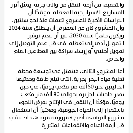
والتخفيف من أزمة التنقل من وإلى جربة، يمثل أبرز
المشاريع الاستراتيجية المعطلة، موضحًا أن
الدراسات الأخيرة للمشروع اكتملت منذ نحو سنتين،
وأن المشروع كان من المفترض أن ينطلق سنة 2024
ويكون جاهزًا سنة 2030، غير أن عدم توفير
التمويل أدى إلى تعطله، في ظل عدم التوصل إلى
تمويل أجنبي أو إرساء شراكة بين القطاعين العام
والخاص.
أما المشروع الثاني، فيتمثل في توسعة محطة
تحلية مياه البحر بجربة، التي تبلغ طاقة وحدتيها
الحاليتين نحو 50 ألف متر مكعب يوميًا، في حين
تقدر حاجيات الجزيرة بحوالي 80 ألف متر مكعب
يوميًا، مؤكدًا أن النقص في الإنتاج يفرض اللجوء
باستمرار إلى المياه الجوفية، ومعتبرًا أن استكمال
مشروع التوسعة أصبح «ضرورة قصوى»، خاصة في
ظل أزمة المياه والانقطاعات المتكررة.