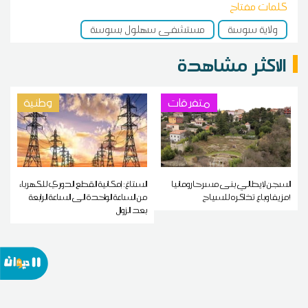
كلمات مفتاح
ولاية سوسة
مستشفى سهلول بسوسة
الاكثر مشاهدة
متفرقات
وطنية
السجن لإيطالي بنى مسرحا رومانيا
الستاغ: إمكانية القطع الدوري للكهرباء
مزيفا وباع تذاكره للسياح!
من الساعة الواحدة الى الساعة الرابعة
بعد الزوال