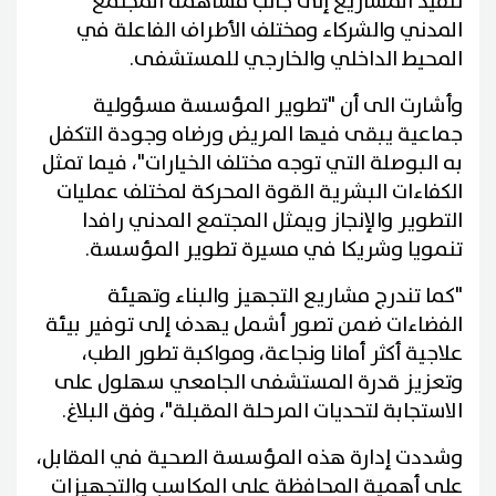
تنفيذ المشاريع إلى جانب مساهمة المجتمع
المدني والشركاء ومختلف الأطراف الفاعلة في
المحيط الداخلي والخارجي للمستشفى.
وأشارت الى أن "تطوير المؤسسة مسؤولية
جماعية يبقى فيها المريض ورضاه وجودة التكفل
به البوصلة التي توجه مختلف الخيارات"، فيما تمثل
الكفاءات البشرية القوة المحركة لمختلف عمليات
التطوير والإنجاز ويمثل المجتمع المدني رافدا
تنمويا وشريكا في مسيرة تطوير المؤسسة.
"كما تندرج مشاريع التجهيز والبناء وتهيئة
الفضاءات ضمن تصور أشمل يهدف إلى توفير بيئة
علاجية أكثر أمانا ونجاعة، ومواكبة تطور الطب،
وتعزيز قدرة المستشفى الجامعي سهلول على
الاستجابة لتحديات المرحلة المقبلة"، وفق البلاغ.
وشددت إدارة هذه المؤسسة الصحية في المقابل،
على أهمية المحافظة على المكاسب والتجهيزات