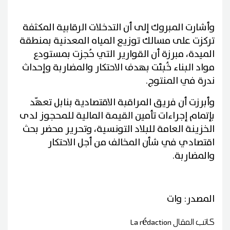
وأشارت المبروك إلى أن التدخلات الرقابية المكثفة
تركزت على مسالك توزيع المياه المعدنية بمنطقة
الميدة، مبرزة أن القوارير التي حُجزت بمستودع
مواد البناء خُبئت بهدف الاحتكار والمضاربة وإحداث
ندرة في المنتوج.
وأبرزت أن فريق المراقبة الاقتصادية بنابل تعهّد
بإتمام إجراءات تأمين القيمة المالية للمحجوز لدى
الخزينة العامة للبلاد التونسية، وتحرير محضر بحث
اقتصادي في شأن المخالف من أجل الاحتكار
والمضاربة.
المصدر: وات
كاتب المقال
La rédaction