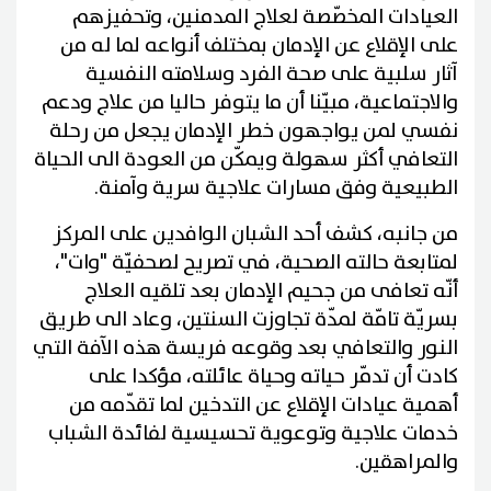
العيادات المخصّصة لعلاج المدمنين، وتحفيزهم
على الإقلاع عن الإدمان بمختلف أنواعه لما له من
آثار سلبية على صحة الفرد وسلامته النفسية
والاجتماعية، مبيّنا أن ما يتوفر حاليا من علاج ودعم
نفسي لمن يواجهون خطر الإدمان يجعل من رحلة
التعافي أكثر سهولة ويمكّن من العودة الى الحياة
الطبيعية وفق مسارات علاجية سرية وآمنة.
من جانبه، كشف أحد الشبان الوافدين على المركز
لمتابعة حالته الصحية، في تصريح لصحفيّة "وات"،
أنّه تعافى من جحيم الإدمان بعد تلقيه العلاج
بسريّة تامّة لمدّة تجاوزت السنتين، وعاد الى طريق
النور والتعافي بعد وقوعه فريسة هذه الآفة التي
كادت أن تدمّر حياته وحياة عائلته، مؤكدا على
أهمية عيادات الإقلاع عن التدخين لما تقدّمه من
خدمات علاجية وتوعوية تحسيسية لفائدة الشباب
والمراهقين.