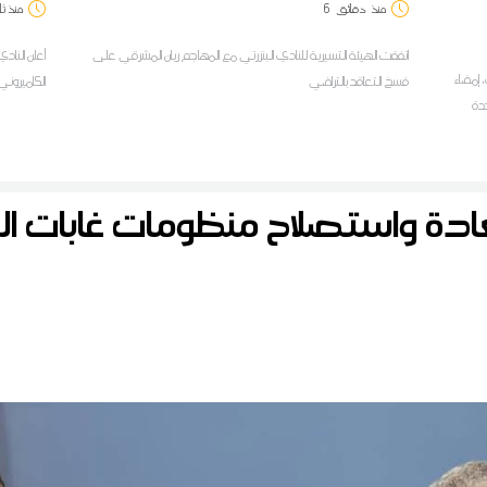
منذ
دقائق
6
منذ ثا
اتفقت الهيئة التسيرية للنادي البنزرتي مع المهاجم ريان المشرقي على
أعلن النادي
، إمضاء
فسخ التعاقد بالتراضي
الكاميروني
حدة
عادة واستصلاح منظومات غابات ال