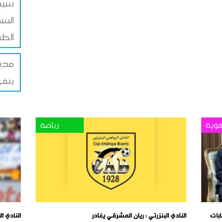
سيدي
السك
الط
مدير
ينفي
وية
رياضة
بات
النادي البنزرتي : ريان المشرقي يغادر
النادي ا