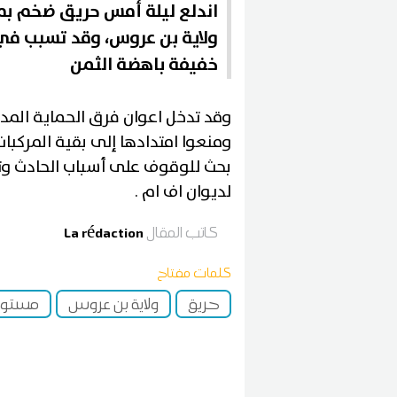
اندلع ليلة أمس حريق ضخم بم
ولاية بن عروس، وقد تسبب في 
خفيفة باهضة الثمن
وقد تدخل اعوان فرق الحماية المد
ومنعوا امتدادها إلى بقية المركبا
بحث للوقوف على أسباب الحادث وت
لديوان اف ام .
كاتب المقال
La rédaction
كلمات مفتاح
حريق
ولاية بن عروس
مستود