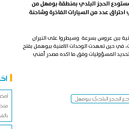
ستودع الحجز البلدي بمنطقة بومهل من
احتراق عدد من السيارات الفاخرة وشاحنة
نية ببن عروس بسرعة وسيطروا على النيران
ت، في حين تعهدت الوحدات الامنية ببوهمل بفتح
حديد المسؤوليات وفق ما اكده مصدر أمني
اخب
إمضا
ع الحجز البلدي ببومهل
منظو
بالق