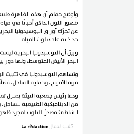
وأوضح حمام أن هذه الظاهرة طبيعية 
ظهور اللون الداكن أحيانًا في مياه ا
عن تحرّك أوراق البوسيدونيا البح
حد ذاته على تلوث المياه.
وبيّن أن البوسيدونيا البحرية ليس
البحر الأبيض المتوسط، ولها دور ب
وتساهم البوسيدونيا في تثبيت الر
قوة الأمواج، وحماية الساحل، فضلً
ودعا رئيس جمعية البيئة بمنزل تميم
من الديناميكية الطبيعية للساحل، و
الشاطئ مصدرًا للتلوث لمجرد ظهو
كاتب المقال
La rédaction