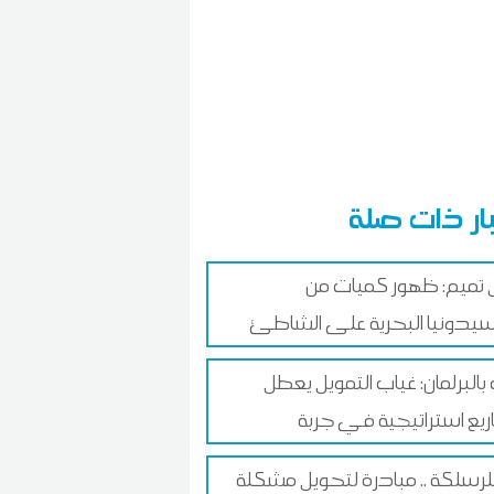
ار ذات صلة
 تميم: ظهور كميات من
سيدونيا البحرية على الشاطئ
 بالبرلمان: غياب التمويل يعطل
يع استراتيجية في جربة
 للرسلكة .. مبادرة لتحويل مشكلة