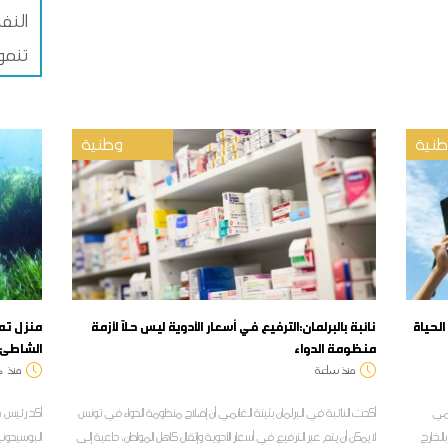
النف
تنمو
نية
وطنية
الحياة
نائبة بالبرلمان:الترفيع في أسعار الأدوية ليس حلاً لأزمة
منزل تم
منظومة الدواء
الشاطئ
منذ ساعة
منذ
د
امي
أكدت النائبة في البرلمان بثينة الغانمي أن إصلاح منظومة الدواء في تونس
أكد رئيس ج
الخارج
لا يمكن أن يتم عبر الترفيع في أسعار الأدوية وإثقال كاهل المواطن، داعية إلى
البوسيدونيا