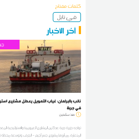
كلمات مفتاح
في نابل
آخر الأخبار
جه
نائب بالبرلمان: غياب التمويل يعطل مشاريع استر
في جربة
منذ ساعتين
تواجه جزيرة جربة عددًا من المشاريع العمومية والاستراتيجية المعط
المتعثرة، من أبرزها مشروع جسر أجيم – الجرف، وتوسعة محطة تح