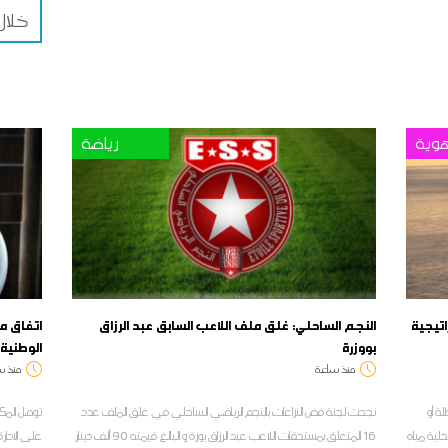
خلال
وية
رياضة
اتيجية
النجم الساحلي: غلق ملف اللاعب السابق عبد الرزاق
اتفاق مب
بووزرة
الوطنية
منذ ساعة
منذ س
لة أو
نجحت لجنة فض النزاعات بالنجم الرياضي الساحلي في غلق الملف عدد
توصل المك
لية مياه
16 المتعلق بمستحقات اللاعب عبد الرزاق بوزة و البالغ قيمته 90 ألف دينار
على الادار