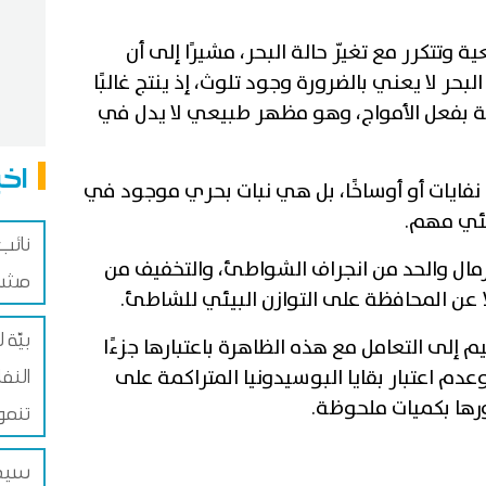
وتتكرر مع تغيّر حالة البحر، مشيرًا إلى أن
لبحر لا يعني بالضرورة وجود تلوث، إذ ينتج غالبًا
رية بفعل الأمواج، وهو مظهر طبيعي لا يدل في
اخب
ت نفايات أو أوساخًا، بل هي نبات بحري موجود في
يئي مهم.
نائب
مال والحد من انجراف الشواطئ، والتخفيف من
مشار
ا عن المحافظة على التوازن البيئي للشاطئ.
بيّة
 إلى التعامل مع هذه الظاهرة باعتبارها جزءًا
النف
عدم اعتبار بقايا البوسيدونيا المتراكمة على
رها بكميات ملحوظة.
تنمو