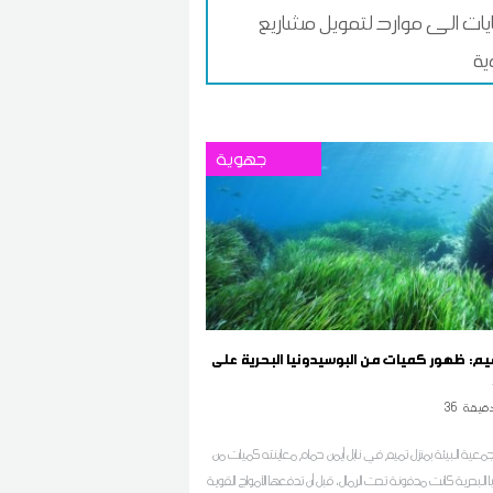
ايات الى موارد لتمويل مشاريع
ية
جهوية
يم: ظهور كميات من البوسيدونيا البحرية على
قيقة
36
معية البيئة بمنزل تميم في نابل أيمن حمام معاينته كميات من
 البحرية كانت مدفونة تحت الرمال، قبل أن تدفعها الأمواج القوية