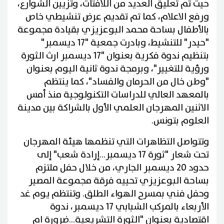
حيث تم تعليق العديد من اللافتات، وتزيين الشوارع،
ورفع الاعلام، كما تم تقديم عرض تنشيطي خاص
بالأطفال بساحة محمد البوعزيزي بقيادة مجموعة
"حيدر" للتنشيط، وبادرت جمعية "17 ديسمبر"
بتنظيم ندوة فكرية بعنوان "17 ديسمبر ارث الثورة
ورؤية للتغيير"، وبرمجة ندوة ثانية اليوم بعنوان
"وطن خال من الحرمان والفساد"، كما ينتظم
بالمعهد العالي للدراسات التكنولوجية منذ أمس
الاثنين المهرجان العلمي الأول بالشراكة بين مدينة
العلوم بتونس.
وتتواصل التظاهرات التي تنظمها هيئة المهرجان
تحت شعار "ثورة 17 ديسمبر...إرادة شعب" إلى
حدود 20 ديسمبر الجاري، من خلال حفل ملتزم
بساحة البوعزيزي تحييه فرقة مجموعة المصير
وحفل فني بمسرح الهواء الطلق. وتنتظم يوم غد
الأربعاء بالمركب الشبابي 17 ديسمبر، ندوة
اقتصادية بعنوان "الثورة التشريعية...ضرورة ام