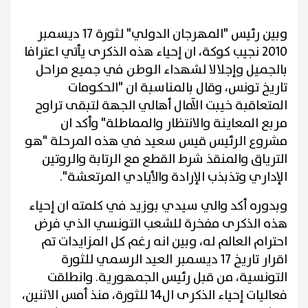
وبين رئيس "المهرجان الدولي" لثورة 17 ديسمبر
2010 نجيب كوكة، ان إحياء هذه الذكرى يأتي اعترافا
بالجميل وإجلالا لشهداء الوطن في جميع مراحل
تاريخ تونس، وقال بالمناسبة ان "الحكومات
المتعاقبة خيبت الآمال أهالي الجهة لتبقى تراوح
مربع المعاينة والانتظار والمماطلة" وأكد ان
مشروع الرئيس قيس سعيد في هذه المرحلة "هو
الترياق والمنقذ شرط القطع مع الرتابة والروتين
الإداري وتذبذب الإرادة والأيادي المرتعشة".
وبدوره أكد والي سيدي بوزيد في كلمته ان إحياء
هذه الذكرى مفخرة للشعب التونسي الذي فرض
احترام العالم له، وبين انه رغم كل المزايدات تم
اقرار تاريخ 17 ديسمبر العيد الرسمي للثورة
التونسية، من قبل رئيس الجمهورية. وانطلقت
فعاليات إحياء الذكرى ال14 للثورة، منذ أمس الاثنين،