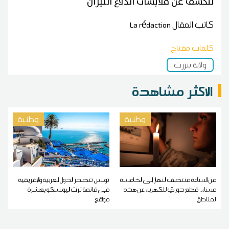
للكشف عن ملابسات اندلاع النيران
كاتب المقال
La rédaction
كلمات مفتاح
ولاية بنزرت
الاكثر مشاهدة
وطنية
وطنية
من الساعة منتصف النهار إلى الخامسة
تونس تتصدر الدول العربية والإفريقية
مساء.. قطع دوري للكهرباء عن هذه
في قائمة تراث اليونسكو بعشرة
المناطق
مواقع