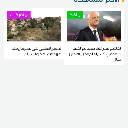
رياضة
متفرقات
إنفانتينو يعلن إلغاء خطط بيع الفيفا
السجن لإيطالي بنى مسرحا رومانيا
حصة في كأس العالم مقابل 20 مليار
مزيفا وباع تذاكره للسياح!
دولار