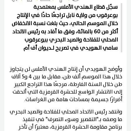
سجّل قطاع الهندي الأملس بمعتمدية
بوعرقوب من ولاية نابل تراجعًا حادًا في الإنتاج
خلال الموسم الحالي، حيث بلغت نسبة الانخفاض
أكثر من 60 بالمائة، وفق ما أفاد به رئيس الاتحاد
المحلي للفلاحة والصيد البحري ببوعرقوب
سامي الهويدي في تصريح لـديوان أف أم
وأوضح الهويدي أن إنتاج الهندي الأملس لن يتجاوز
خلال هذا الموسم ألف طن، مقابل ما بين 4 و5 آلاف
طن خلال السنة الفارطة، مرجعًا هذا التراجع الكبير
إلى الانتشار الواسع للحشرة القرمزية التي ألحقت
أضرارًا جسيمة بمساحات هامة من الغراسات.
وانتقد رئيس الاتحاد المحلي للفلاحة والصيد البحري
ما وصفه بـ"التقصير وسوء التصرف" في تنفيذ
برنامج مقاومة الحشرة القرمزية، معتبرًا أن تأخر