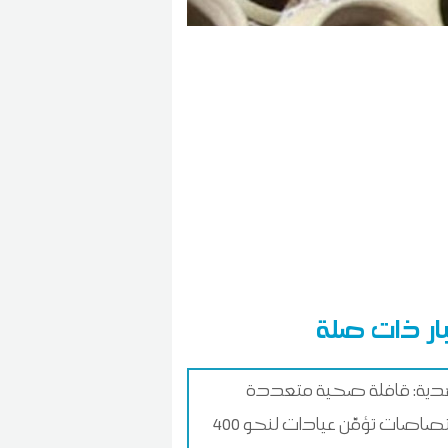
ار ذات صلة
دية: قافلة صحية متعددة
الاختصاصات تؤمّن عيادات لنحو 400