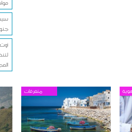
موا
سيدي
جنو
لتنظ
المج
وية
متفرقات