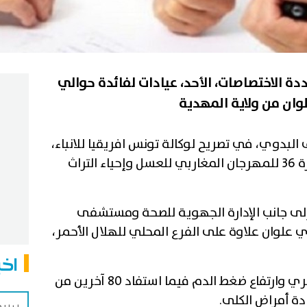
دة الاختصاصات، الأحد، عيادات لفائدة حوالي
لبدوي، في تصريح لوكالة تونس افريقيا للانباء،
أن التظاهرة انتظمت بمناسبة الدورة 36 للمهرجان المغاربي للعسل وإحياء التراث
إلى جانب الإدارة الجهوية للصحة ومستشفى
 علوان علاوة على الفرع المحلي للهلال الأحمر،
اخب
وانتفع 140 فرد بخدمة تقصي السكري وارتفاع ضغط الدم فيما استفاد 80 آخرين من
سيدي