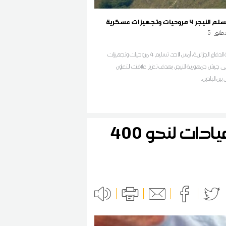
ر 4 مروحيات وتجهيزات عسكرية
قائق
5
أعلنت وزارة الدفاع الجزائرية، أمس الأحد، تسليم 4 مروحيات وتجهيزات
 جيش جمهورية النيجر، بهدف تعزيز علاقات التعاون
بين البلدين.
المهدية: قافلة صحية متعددة الاختصاصات تؤمّن عيادات لنحو 400