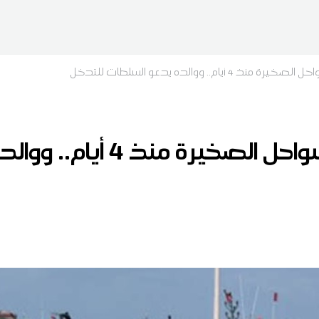
أيام.. ووالده يدعو السلطات للتدخل
فقدان بحار شاب بسواحل الص