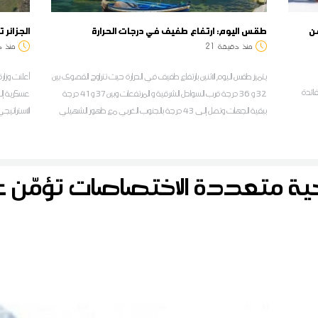
ّن
طقس اليوم: ارتفاع طفيف في درجات الحرارة
الجزائر تسلم النيج
منذ
دقيقة
21
منذ
د
يتميز طقس اليوم الاثنين بارتفاع طفيف في الحرارة حيث تتراوح القصوى بين
فائدة
32 و 36 درجة قرب السواحل الشرقية و المرتفعات وبين 37 و 41 درجة
عسكرية إلى
ببقية الجهات وتصل إلى 43 درجة بالجنوب الغربي مع ظهور الشهيلي
الاستراتيجي 
محليا.