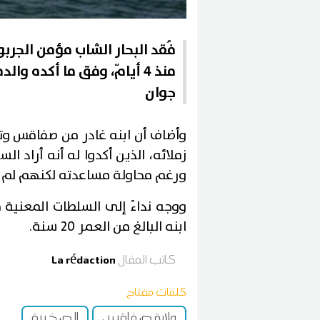
فُقد البحار الشاب مؤمن الجر
جوان
وأضاف أن ابنه غادر من صفاقس وت
زملائه، الذين أكدوا له أنه أراد ا
ورغم محاولة مساعدته لكنهم لم ي
ووجه نداءً إلى السلطات المعنية
ابنه البالغ من العمر 20 سنة.
كاتب المقال
La rédaction
كلمات مفتاح
ولاية صفاقس
الصخيرة