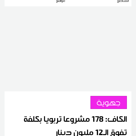
المناطق
مواقع
جهوية
الكاف: 178 مشروعا تربويا بكلفة
تفوق الـ12 مليون دينار