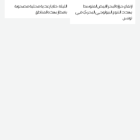
ارتفاع حرارة البحر الأبيض المتوسط
الليلة: خلايا رعدية محلية مصحوبة
يهدد التنوع البيولوجي البحري في
بأمطار بهذه المناطق
تونس