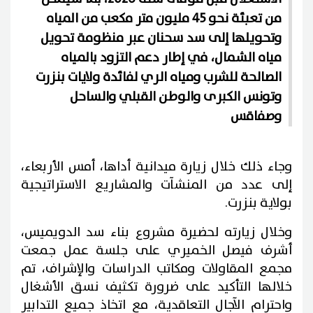
من تعبئة نحو 45 مليون متر مكعب من المياه
وتحويلها إلى سد سحنان عبر منظومة تحويل
مياه الشمال، في إطار دعم التزود بالمياه
الصالحة للشرب ومياه الري لفائدة ولايات بنزرت
وتونس الكبرى والوطن القبلي والساحل
وصفاقس
وجاء ذلك خلال زيارة ميدانية أداها، أمس الأربعاء،
إلى عدد من المنشآت والمشاريع الاستراتيجية
بولاية بنزرت.
وخلال زيارته لحضيرة مشروع بناء سد الدويميس،
أشرف فيصل الخميري على جلسة عمل جمعت
مجمع المقاولات ومكاتب الدراسات والإشراف، تم
خلالها التأكيد على ضرورة تكثيف نسق الأشغال
واحترام الآجال التعاقدية، مع اتخاذ جميع التدابير