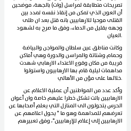
تصريحات متطابقة لمراسل (وات) بالجهة، موضحين
أن العون الذي تمكن من إنقاذ نفسه تمدد بين
القتلى موحيا للارهابيين بانه قتل بعد ان طلى
وجهه بقليل من الدماء، وفق ما صرح به لشهود
.
العيان
وكانت مناطق عين سلطان والمواجن والبياضة
وحمام وشتاتة والمراسن والدورة وهي أماكن
قريبة من مكان وقوع الاعتداء الارهابي شهدت
مداهمات ليلية قام بها الارهابيون واستولوا
.
خلالها على مؤن من الأهالي
وأكد عدد من المواطنين أن عملية الاعلام عن
الارهابيين باتت تشكل خطرا عليهم خاصة وان أعوان
الحرس يتحولون الى المنازل التي يعلم أصحابها عن
تعرضهم للمداهمة وهو ما " يحول اعلامهم عن
الارهابيين إلى إعلام للإرهابيين"، وفق تعبيرهم