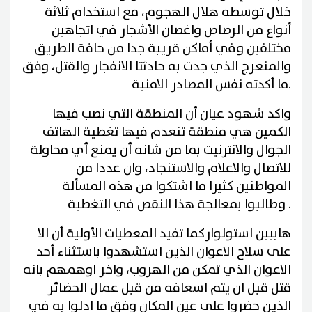
خلال توسطه هلال الهجوم، مع استخدام ثلاثة
أنواع من الرصاص واغصان الأشجار في اتجاهين
مختلفين وفي أماكن قريبة جدا من حافة الطريق
والمنعرج الذي جدت به حادثتا الانفجار والقتل، وفق
.
ما أكدته نفس المصادر الامنية
واكد شهود عيان أن المنطقة التي نصب فيها
الكمين هي منطقة تنعدم فيها تغطية الهاتف
الجوال والانترنيت بما من شانه أن يمنع أي محاولة
للاتصال والاعلام والاستنجاد، وان عددا من
المواطنين كثيرا ما اشتكوا من هذه المسألة
.
وطالبوا بمعالجة هذا النقص في التغطية
هابيين استولوا
ر
كما تفيد المعطيات الأولية أن الا
على سلاح الاعوان الذين استشهدوا باستثناء أحد
الاعوان الذي تمكن من الهروب، واخر اوهمهم بانه
قتل قبل ان يتم اسعافه من قبل عمال الحضائر
الذين حضروا على عين المكان وفق ما ادلوا به في