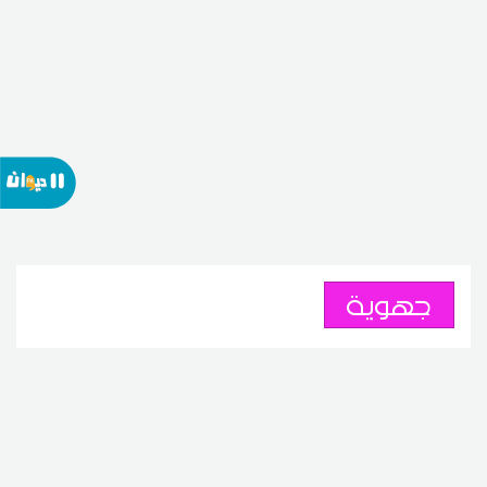
جهوية
وزير التجهيز يعطي شارة انطلاق
مشاريع سكنية بولايتي صفاقس
والقيروان