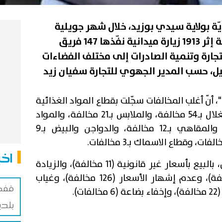
يّة بولاية سيدي بوزيد، خلال شهر جويلية
المنقضي، إلى رفع 269 مخالفة إثر 1913 زيارة ميدانية نفّذها 147 فريق
لتجارة وتنمية الصادرات إلى مختلف الفضاءات
صيل، حسب المدير الجهوي للتجارة سفيان زيد
 أنّ أغلب المخالفات سجّلت بقطاع المواد الغذائية
بـ80 مخالفة، يليه قطاع الخضر والغلال بـ54 مخالفة، والملابس بـ21 مخالفة، والمواد
الفلاحية بـ17 مخالفة، والمطاعم والمقاهي بـ12 مخالفة، والدواجن والبيض بـ9
اخب
وتعلقت هذه المخالفات، بالخصوص، بالبيع بأسعار غير قانونية (11 مخالفة)، والزيادة
غير قانونية في الأسعار (21 مخالفة)، وعدم إشهار الأسعار (126 مخالفة)، وغياب
قفصة
بلدي