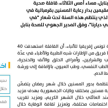
نابل، مساء أمس الثلاثاء، قافلة صحية
مقيمين بدار رعاية المسنين بقرمبالية في
" الذي ينتظم هذه السنة تحت شعار "في
في ديارنا"، وفق المدير الجهوي للصحة بنابل
وأوضح بودوارة، في تصريح لوكالة تونس إفريقيا للأنباء، أن القافلة استهدفت 40
ا فريق من الإطارات شبه الطبية والأطباء في عدّة
 والشرايين، وأمراض الحلق والأنف والحنجرة،
اخب
والطب النفسي، وطب العيون، بالإضافة إلى ورشة
 الدم.
منتظمة بدور المسنين خلال شهر رمضان يتضمّن
خلال
ت طبيّة في 11 دار رعاية مسنين بمختلف ولايات الجمهورية بهدف مزيد
سند العائلي خلال الشهر الكريم، ومزيد تقريب
قفصة
ختصاصات مختلفة، وتعزيز ثقافة الوقاية خلال