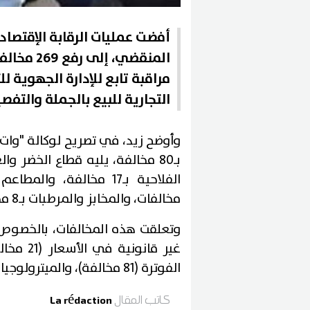
أفضت عمليات الرقابة الإقتصاد
مراقبة تابع للإدارة الجهوية ل
التجارية للبيع بالجملة والتف
وأوضح زيد، في تصريح لوكالة "وات"،
مخالفات، والمخابز والمرطبات بـ8 مخالفات، وقطاع الاسماك بـ3 مخالفات.
الفوترة (81 مخالفة)، والميترولوجيا (22 مخالفة)، وإخفاء بضاعة (6 مخالفات).
كاتب المقال
La rédaction