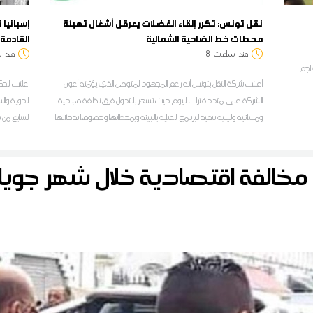
نقل تونس: تكرر إلقاء الفضلات يعرقل أشغال تهيئة
إسبانيا
محطات خط الضاحية الشمالية
القادمة 
منذ
ساعات
8
منذ
س
هاجم
أعلنت شركة النقل بتونس أنه رغم المجهود المتواصل الذي يؤمّنه أعوان
الشركة على امتداد فترات اليوم حيث تسهر بالتداول فرق نظافة صباحية
الجوية وال
ومسائية وليلية تنفيذ لبرنامج العناية بالبيئة وبمحطاتها وخصوصا تدخلاتها
السابع من 
على مستوى الخط الحديدي للضاحية الشمالية تونس-حلق الوادي-
المرسى المتكامل، فإن محطات النقل وحرمة السكة على امتداد مسلك
الخط ت.ح.م مازالت عرضة للاعتداءات من قبل المتساكنين وأصحاب
المحلات التجارية المجاورين لهذه الفضاءات