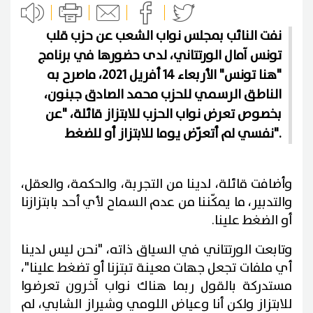
نفت النائب بمجلس نواب الشعب عن حزب قلب
تونس آمال الورتتاني، لدى حضورها في برنامج
"هنا تونس" الأربعاء 14 أفريل 2021، ماصرح به
الناطق الرسمي للحزب محمد الصادق جبنون،
بخصوص تعرض نواب الحزب للابتزاز قائلة، "عن
نفسي لم أتعرّض يوما للابتزاز أو للضغط".
وأضافت قائلة، لدينا من التجربة، والحكمة، والعقل،
والتدبير، ما يمكّننا من عدم السماح لأي أحد بابتزازنا
أو الضغط علينا.
وتابعت الورتتاني في السياق ذاته، "نحن ليس لدينا
أي ملفات تجعل جهات معينة تبتزنا أو تضغط علينا"،
مستدركة بالقول ربما هناك نواب آخرون تعرضوا
للابتزاز ولكن أنا وعياض اللومي وشيراز الشابي، لم