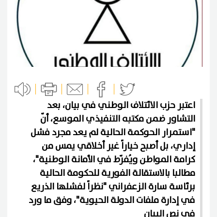
اعتبر حزب الائتلاف الوطني في بيان، بعد
التشاور ضمن مكتبه التنفيذي الموسع، أنّ
"استمرار الحوكمة الحالية لم يعد مجرد فشل
إداري، بل أصبح خياراً غير أخلاقي يمس من
كرامة المواطن ويُفرّط في الأمانة الوطنية"،
مطالبا بالاستقالة الفورية للحكومة الحالية
برئاسة سارة الزعفراني "نظراً لفشلها الذريع
في إدارة ملفات الدولة الحيوية"، وفق ما ورد
في نص البيان