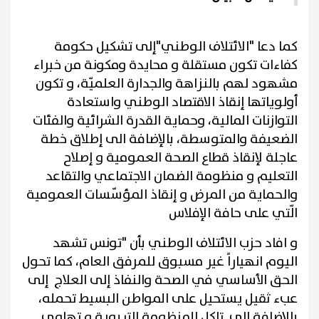
كما دعا "الائتلاف الوطني"إلى تشكيل حكومة
كفاءات تكون مستقلة و محايدة ومكونة من خبراء
مشهود لهم بالنزاهة والجدارة العلميّة، و تكون
أولوياتها إنقاذ الاقتصاد الوطني واستعادة
التوازنات المالية، وحماية القدرة الشرائية والفئات
الضعيفة والمتوسطة، بالإضافة الى إطلاق خطة
عاجلة لإنقاذ قطاع الصحة العمومية و إصلاح
التعليم و منظومة الضمان الاجتماعي والتقاعد
والحماية من المرض و إنقاذ المؤسّسات العمومية
الّتي على حافة الإفلاس
و افاد حزب الائتلاف الوطني بأن "تونس تشهد
اليوم انهياراً غير مسبوق للمرفق العام، كما تحول
الحق الأساسي في الصحة والنفاذ إلى العلاج إلى
عبء ثقيل يستحيل على المواطن البسيط تحمله،
بالإضافة الى تاكل المنظومة التربوية و تهاوي