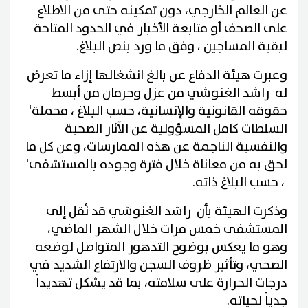
عن العالم الخارجي، دون تمكينه حتى من الاطلاع
على الصحف أو متابعة الأخبار في الحدود المتاحة
لبقية المساجين ، وفق ما ورد بنص البلاغ.
وعبرت هيئة الدفاع عن بالغ انشغالها إزاء ما تعرض
له راشد الغنوشي من عزل وحرمان من أبسط
حقوقه القانونية والإنسانية، حسب البلاغ ، محملة'
السلطات كامل المسؤولية عن الآثار الصحية
والنفسية الناجمة عن هذه الممارسات، وعن كل ما
لحق به من معاناة خلال فترة وجوده بالمستشفى'
، حسب البلاغ ذاته.
وذكرت الهيئة بأن راشد الغنوشي قد نُقل إلى
المستشفى خمس مرات خلال الشهر الماضي،
وهو ما يعكس بوضوح التدهور المتواصل لوضعه
الصحي، وتأثير ظروف السجن والارتفاع الشديد في
درجات الحرارة على سلامته، بما قد يشكل تهديداً
جدياً لحياته.