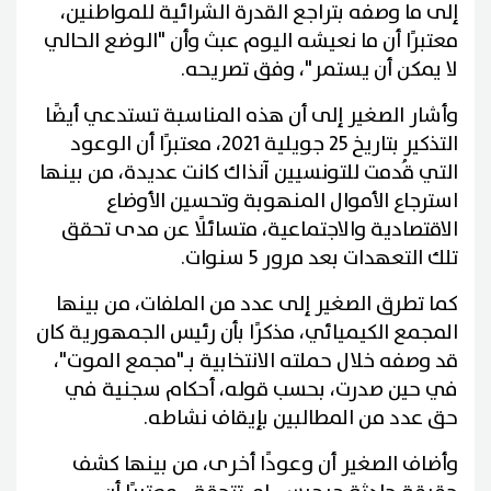
إلى ما وصفه بتراجع القدرة الشرائية للمواطنين،
معتبرًا أن ما نعيشه اليوم عبث وأن "الوضع الحالي
لا يمكن أن يستمر"، وفق تصريحه.
وأشار الصغير إلى أن هذه المناسبة تستدعي أيضًا
التذكير بتاريخ 25 جويلية 2021، معتبرًا أن الوعود
التي قُدمت للتونسيين آنذاك كانت عديدة، من بينها
استرجاع الأموال المنهوبة وتحسين الأوضاع
الاقتصادية والاجتماعية، متسائلًا عن مدى تحقق
تلك التعهدات بعد مرور 5 سنوات.
كما تطرق الصغير إلى عدد من الملفات، من بينها
المجمع الكيميائي، مذكرًا بأن رئيس الجمهورية كان
قد وصفه خلال حملته الانتخابية بـ"مجمع الموت"،
في حين صدرت، بحسب قوله، أحكام سجنية في
حق عدد من المطالبين بإيقاف نشاطه.
وأضاف الصغير أن وعودًا أخرى، من بينها كشف