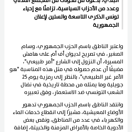
البلدي، بدعوة من مكونات من المجتمع المدني
وعدد من الأحزاب السياسية، تزامنًا مع إحياء
تونس الذكرى التاسعة والستين لإعلان
الجمهورية
واعتبر الناطق باسم الحزب الجمهوري، وسام
الصغير، في تصريح لديوان أف أم على هامش
المسيرة، أن النزول إلى الشارع "أمر طبيعي"،
مضيفًا أن عدم حصوله في مثل هذه المناسبة "هو
الأمر غير الطبيعي"، بالنظر إلى رمزية يوم 25
جويلية وما يمثله من محطة تاريخية في نضال
الشعب التونسي ضد الاستعمار، وفق تعبيره
وانتقد الناطق باسم الحزب الجمهوري تدهور
الأوضاع المعيشية، مشيرًا إلى انقطاع خدمات الماء
والكهرباء في عدد من المناطق، ونقص بعض
الأدوية الخاصة بالأمراض المزمنة والخبيثة، إضافة