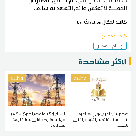
حقيقة حادثة جرجيس، لم تتحقق، معتبرًا أن
الحصيلة لا تعكس ما تم التعهد به سابقًا.
كاتب المقال
La rédaction
كلمات مفتاح
وسام الصغير
الاكثر مشاهدة
وطنية
وطنية
صدور نتائج القبول الأولي لمناظرة
الستاغ: إمكانية القطع الدوري للكهرباء
انتداب أساتذة التعليم الثانوي والفني
من الساعة الواحدة الى الساعة الرابعة
والتقني
بعد الزوال