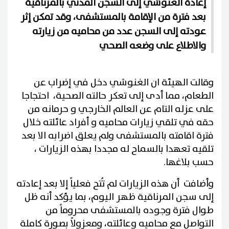
إعادة الغنوشي إلى السجن المدني بالمرناقية
بعد فترة من الإقامة بالمستشفى، وقد تمكن إثر
عودته إلى السجن عدد من محاميه من زيارته
والاطلاع على وضعه الصحي
وقالت الهيئة ان الغنوشي دخل في إضراب عن
الطعام، مما أدى إلى تعكر حالته الصحية، احتجاجا
على عزله التام عن العالم الخارجي و حرمانه من
حقه في تلقي زيارات محاميه و أفراد عائلته خلال
فترة اقامته بالمستشفى ولم يعلق اضرابه الا بعد
تلقيه تعهدا بالسماح له مجددا بهذه الزيارات ،
حسب بلاغها.
وأضافت أن هذه الزيارات لم تُتح فعلياً إلا بعد إعادته
إلى سجن المرناقية ظهر اليوم، بما يؤكد أنه ظل
طوال فترة وجوده بالمستشفى محروماً من
التواصل مع محاميه وعائلته، ومعزولاً بصورة كاملة