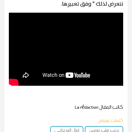
نتعرض لذلك " وفق تعبيرها.
كاتب المقال
La rédaction
كلمات مفتاح
حزب قلب تونس
امال الورتتاني