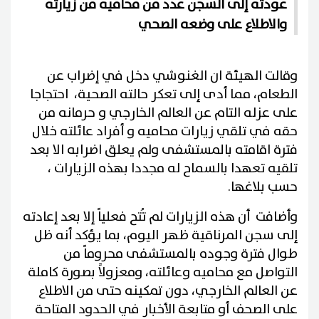
عودته إلى السجن عدد من محاميه من زيارته
والاطلاع على وضعه الصحي
وقالت الهيئة ان الغنوشي دخل في إضراب عن
الطعام، مما أدى إلى تعكر حالته الصحية، احتجاجا
على عزله التام عن العالم الخارجي و حرمانه من
حقه في تلقي زيارات محاميه و أفراد عائلته خلال
فترة اقامته بالمستشفى ولم يعلق اضرابه الا بعد
تلقيه تعهدا بالسماح له مجددا بهذه الزيارات ،
حسب بلاغها.
وأضافت أن هذه الزيارات لم تُتح فعلياً إلا بعد إعادته
إلى سجن المرناقية ظهر اليوم، بما يؤكد أنه ظل
طوال فترة وجوده بالمستشفى محروماً من
التواصل مع محاميه وعائلته، ومعزولاً بصورة كاملة
عن العالم الخارجي، دون تمكينه حتى من الاطلاع
على الصحف أو متابعة الأخبار في الحدود المتاحة