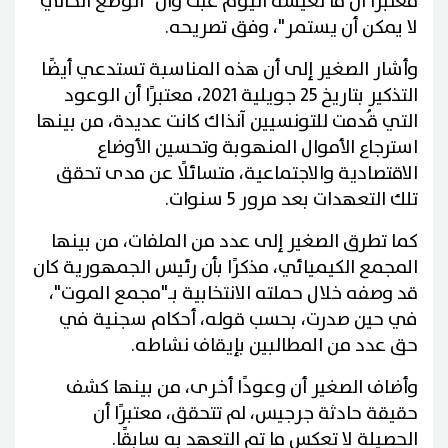
معتبرًا أن ما نعيشه اليوم عبث وأن "الوضع الحالي
لا يمكن أن يستمر"، وفق تصريحه.
وأشار الصغير إلى أن هذه المناسبة تستدعي أيضًا
التذكير بتاريخ 25 جويلية 2021، معتبرًا أن الوعود
التي قُدمت للتونسيين آنذاك كانت عديدة، من بينها
استرجاع الأموال المنهوبة وتحسين الأوضاع
الاقتصادية والاجتماعية، متسائلًا عن مدى تحقق
تلك التعهدات بعد مرور 5 سنوات.
كما تطرق الصغير إلى عدد من الملفات، من بينها
المجمع الكيميائي، مذكرًا بأن رئيس الجمهورية كان
قد وصفه خلال حملته الانتخابية بـ"مجمع الموت"،
في حين صدرت، بحسب قوله، أحكام سجنية في
حق عدد من المطالبين بإيقاف نشاطه.
وأضاف الصغير أن وعودًا أخرى، من بينها كشف
حقيقة حادثة جرجيس، لم تتحقق، معتبرًا أن
الحصيلة لا تعكس ما تم التعهد به سابقًا.