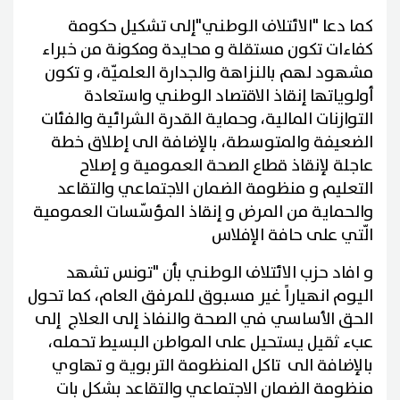
كما دعا "الائتلاف الوطني"إلى تشكيل حكومة
كفاءات تكون مستقلة و محايدة ومكونة من خبراء
مشهود لهم بالنزاهة والجدارة العلميّة، و تكون
أولوياتها إنقاذ الاقتصاد الوطني واستعادة
التوازنات المالية، وحماية القدرة الشرائية والفئات
الضعيفة والمتوسطة، بالإضافة الى إطلاق خطة
عاجلة لإنقاذ قطاع الصحة العمومية و إصلاح
التعليم و منظومة الضمان الاجتماعي والتقاعد
والحماية من المرض و إنقاذ المؤسّسات العمومية
الّتي على حافة الإفلاس
و افاد حزب الائتلاف الوطني بأن "تونس تشهد
اليوم انهياراً غير مسبوق للمرفق العام، كما تحول
الحق الأساسي في الصحة والنفاذ إلى العلاج إلى
عبء ثقيل يستحيل على المواطن البسيط تحمله،
بالإضافة الى تاكل المنظومة التربوية و تهاوي
منظومة الضمان الاجتماعي والتقاعد بشكل بات