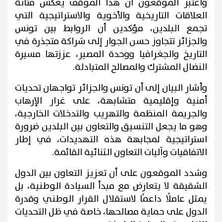
واعتبر الموقعون أن هذا الموقف يعكس متانة
العلاقات التاريخية والأخوية والاستراتيجية التي
تجمع البلدين، مؤكدين أن الروابط بين تونس
والجزائر تتجاوز حسن الجوار إلى شراكة متجذرة في
التاريخ والجغرافيا ووحدة المصير، عززتها مسيرة
النضال المشترك والمصالح المتبادلة.
وأشار البيان إلى أن تونس والجزائر تواجهان تحديات
أمنية وإقليمية متشابهة، على غرار الإرهاب
والجريمة المنظمة والتهريب والتدخلات الخارجية،
وهو ما يجعل التنسيق والتعاون بين البلدين ضرورة
استراتيجية لمجابهة هذه التهديدات، في إطار
الاتفاقيات وآليات التعاون الثنائية القائمة.
وشدد الموقعون على أن تعزيز التعاون بين الدول
الشقيقة لا يتعارض مع مبدأ السيادة الوطنية، بل
يمثل عاملًا داعمًا لاستقلال القرار الوطني وقدرة
الدول على حماية مصالحها، خاصة في ظل التحديات