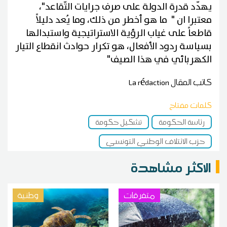
يهدّد قدرة الدولة على صرف جرايات التّقاعد"،
معتبرا ان " ما هو أخطر من ذلك، وما يُعد دليلاً
قاطعاً على غياب الرؤية الاستراتيجية واستبدالها
بسياسة ردود الأفعال، هو تكرار حوادث انقطاع التيار
الكهربائي في هذا الصيف"
كاتب المقال
La rédaction
كلمات مفتاح
رئاسة الحكومة
تشكيل حكومة
حزب الائتلاف الوطني التونسي
الاكثر مشاهدة
متفرقات
وطنية