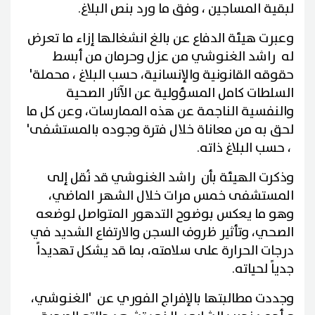
لبقية المساجين ، وفق ما ورد بنص البلاغ.
وعبرت هيئة الدفاع عن بالغ انشغالها إزاء ما تعرض
له راشد الغنوشي من عزل وحرمان من أبسط
حقوقه القانونية والإنسانية، حسب البلاغ ، محملة'
السلطات كامل المسؤولية عن الآثار الصحية
والنفسية الناجمة عن هذه الممارسات، وعن كل ما
لحق به من معاناة خلال فترة وجوده بالمستشفى'
، حسب البلاغ ذاته.
وذكرت الهيئة بأن راشد الغنوشي قد نُقل إلى
المستشفى خمس مرات خلال الشهر الماضي،
وهو ما يعكس بوضوح التدهور المتواصل لوضعه
الصحي، وتأثير ظروف السجن والارتفاع الشديد في
درجات الحرارة على سلامته، بما قد يشكل تهديداً
جدياً لحياته.
وجددت مطالبتها بالإفراج الفوري عن 'الغنوشي،