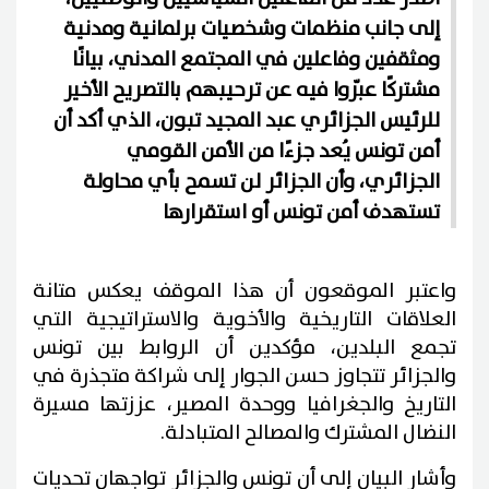
إلى جانب منظمات وشخصيات برلمانية ومدنية
ومثقفين وفاعلين في المجتمع المدني، بيانًا
مشتركًا عبّروا فيه عن ترحيبهم بالتصريح الأخير
للرئيس الجزائري عبد المجيد تبون، الذي أكد أن
أمن تونس يُعد جزءًا من الأمن القومي
الجزائري، وأن الجزائر لن تسمح بأي محاولة
تستهدف أمن تونس أو استقرارها
واعتبر الموقعون أن هذا الموقف يعكس متانة
العلاقات التاريخية والأخوية والاستراتيجية التي
تجمع البلدين، مؤكدين أن الروابط بين تونس
والجزائر تتجاوز حسن الجوار إلى شراكة متجذرة في
التاريخ والجغرافيا ووحدة المصير، عززتها مسيرة
النضال المشترك والمصالح المتبادلة.
وأشار البيان إلى أن تونس والجزائر تواجهان تحديات