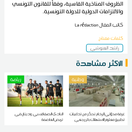
الظروف المناخية القاسية، وفقاً للقانون التونسي
والالتزامات الدولية للدولة التونسية.
كاتب المقال
La rédaction
كلمات مفتاح
راشد الغنوشي
الاكثر مشاهدة
وطنية
رياضة
غرفة محوّلي الرخام تحذّر من تداعيات
النادي الصفاقسي: وديتان في
تطبيق معلوم الاستهلاك بأثر رجعي
تربص العاصمة