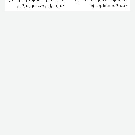
لإعلاء مكانة المرأة التونسيّة
النوراني إلى أضنة سبور التركي !