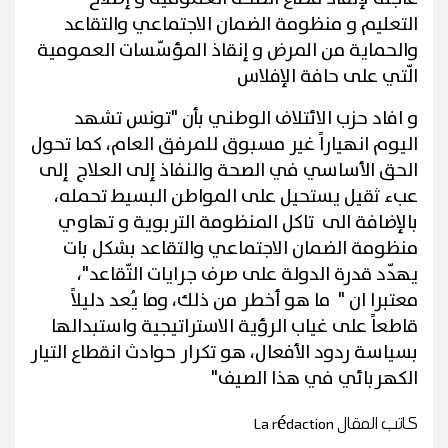
التعليم و منظومة الضمان الاجتماعي والتقاعد
والحماية من المرض و إنقاذ المؤسّسات العمومية
الّتي على حافة الإفلاس
و افاد حزب الائتلاف الوطني بأن "تونس تشهد
اليوم انهياراً غير مسبوق للمرفق العام، كما تحول
الحق الأساسي في الصحة والنفاذ إلى العلاج إلى
عبء ثقيل يستحيل على المواطن البسيط تحمله،
بالإضافة الى تاكل المنظومة التربوية و تهاوي
منظومة الضمان الاجتماعي والتقاعد بشكل بات
يهدّد قدرة الدولة على صرف جرايات التّقاعد"،
معتبرا ان " ما هو أخطر من ذلك، وما يُعد دليلاً
قاطعاً على غياب الرؤية الاستراتيجية واستبدالها
بسياسة ردود الأفعال، هو تكرار حوادث انقطاع التيار
الكهربائي في هذا الصيف"
كاتب المقال
La rédaction