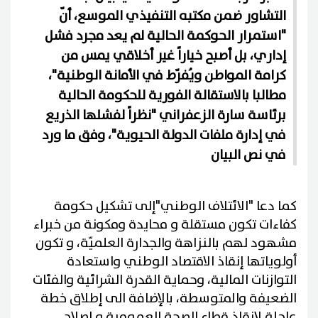
التشاور ضمن مكتبه التنفيذي الموسع، أنّ
"استمرار الحوكمة الحالية لم يعد مجرد فشل
إداري، بل أصبح خياراً غير أخلاقي يمس من
كرامة المواطن ويُفرّط في الأمانة الوطنية"،
مطالبا بالاستقالة الفورية للحكومة الحالية
برئاسة سارة الزعفراني "نظراً لفشلها الذريع
في إدارة ملفات الدولة الحيوية"، وفق ما ورد
في نص البيان
كما دعا "الائتلاف الوطني"إلى تشكيل حكومة
كفاءات تكون مستقلة و محايدة ومكونة من خبراء
مشهود لهم بالنزاهة والجدارة العلميّة، و تكون
أولوياتها إنقاذ الاقتصاد الوطني واستعادة
التوازنات المالية، وحماية القدرة الشرائية والفئات
الضعيفة والمتوسطة، بالإضافة الى إطلاق خطة
عاجلة لإنقاذ قطاع الصحة العمومية و إصلاح