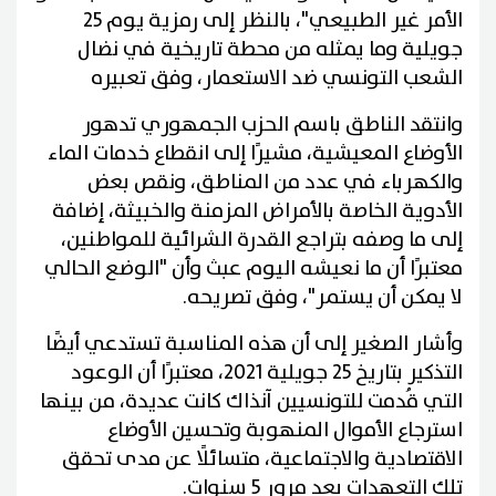
الأمر غير الطبيعي"، بالنظر إلى رمزية يوم 25
جويلية وما يمثله من محطة تاريخية في نضال
الشعب التونسي ضد الاستعمار، وفق تعبيره
وانتقد الناطق باسم الحزب الجمهوري تدهور
الأوضاع المعيشية، مشيرًا إلى انقطاع خدمات الماء
والكهرباء في عدد من المناطق، ونقص بعض
الأدوية الخاصة بالأمراض المزمنة والخبيثة، إضافة
إلى ما وصفه بتراجع القدرة الشرائية للمواطنين،
معتبرًا أن ما نعيشه اليوم عبث وأن "الوضع الحالي
لا يمكن أن يستمر"، وفق تصريحه.
وأشار الصغير إلى أن هذه المناسبة تستدعي أيضًا
التذكير بتاريخ 25 جويلية 2021، معتبرًا أن الوعود
التي قُدمت للتونسيين آنذاك كانت عديدة، من بينها
استرجاع الأموال المنهوبة وتحسين الأوضاع
الاقتصادية والاجتماعية، متسائلًا عن مدى تحقق
تلك التعهدات بعد مرور 5 سنوات.