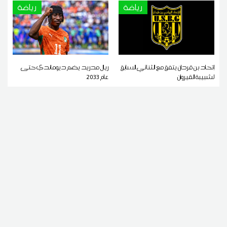
رياضة
رياضة
إتحاد بن قردان يتفق مع الثنائي السابق
ريال مدريد يضم ديوماندي حتى
لشبيبة القيروان
عام 2033