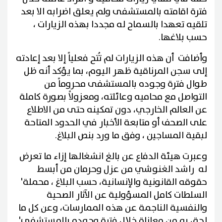
فترة اقامته بالمستشفى ولم يعلق اضرابه الا بعد
تلقيه تعهدا بالسماح له مجددا بهذه الزيارات ،
حسب بلاغها.
وأضافت أن هذه الزيارات لم تُتح فعلياً إلا بعد إعادته
إلى سجن المرناقية ظهر اليوم، بما يؤكد أنه ظل
طوال فترة وجوده بالمستشفى محروماً من
التواصل مع محاميه وعائلته، ومعزولاً بصورة كاملة
عن العالم الخارجي، دون تمكينه حتى من الاطلاع
على الصحف أو متابعة الأخبار في الحدود المتاحة
لبقية المساجين ، وفق ما ورد بنص البلاغ.
وعبرت هيئة الدفاع عن بالغ انشغالها إزاء ما تعرض
له راشد الغنوشي من عزل وحرمان من أبسط
حقوقه القانونية والإنسانية، حسب البلاغ ، محملة'
السلطات كامل المسؤولية عن الآثار الصحية
والنفسية الناجمة عن هذه الممارسات، وعن كل ما
لحق به من معاناة خلال فترة وجوده بالمستشفى'