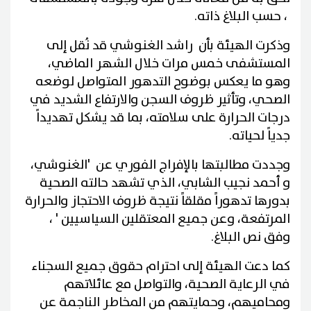
، حسب البلاغ ذاته.
وذكرت الهيئة بأن راشد الغنوشي قد نُقل إلى
المستشفى خمس مرات خلال الشهر الماضي،
وهو ما يعكس بوضوح التدهور المتواصل لوضعه
الصحي، وتأثير ظروف السجن والارتفاع الشديد في
درجات الحرارة على سلامته، بما قد يشكل تهديداً
جدياً لحياته.
وجددت مطالبتها بالإفراج الفوري عن 'الغنوشي،
و أحمد نجيب الشابي، الذي تشهد حالته الصحية
بدورها تدهوراً مقلقاً نتيجة ظروف الاحتجاز والحرارة
المرتفعة، وعن جميع المعتقلين السياسيين ' ،
وفق نص البلاغ.
كما دعت الهيئة إلى احترام حقوق جميع السجناء
في الرعاية الصحية، والتواصل مع عائلاتهم
ومحاميهم، وحمايتهم من المخاطر الناجمة عن