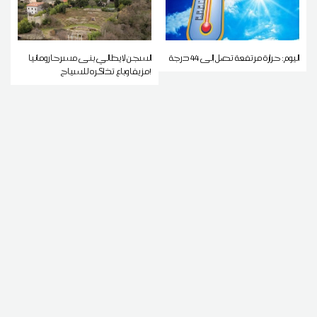
اليوم: حرارة مرتفعة تصل إلى 44 درجة
السجن لإيطالي بنى مسرحا رومانيا
مزيفا وباع تذاكره للسياح!