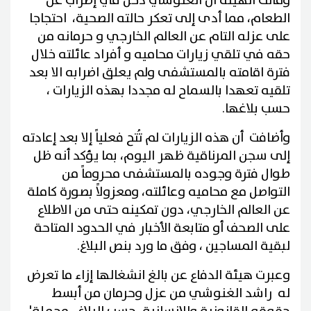
وقالت الهيئة ان الغنوشي دخل في إضراب عن
الطعام، مما أدى إلى تعكر حالته الصحية، احتجاجا
على عزله التام عن العالم الخارجي و حرمانه من
حقه في تلقي زيارات محاميه و أفراد عائلته خلال
فترة اقامته بالمستشفى ولم يعلق اضرابه الا بعد
تلقيه تعهدا بالسماح له مجددا بهذه الزيارات ،
حسب بلاغها.
وأضافت أن هذه الزيارات لم تُتح فعلياً إلا بعد إعادته
إلى سجن المرناقية ظهر اليوم، بما يؤكد أنه ظل
طوال فترة وجوده بالمستشفى محروماً من
التواصل مع محاميه وعائلته، ومعزولاً بصورة كاملة
عن العالم الخارجي، دون تمكينه حتى من الاطلاع
على الصحف أو متابعة الأخبار في الحدود المتاحة
لبقية المساجين ، وفق ما ورد بنص البلاغ.
وعبرت هيئة الدفاع عن بالغ انشغالها إزاء ما تعرض
له راشد الغنوشي من عزل وحرمان من أبسط