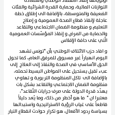
أولوياتها إنقاذ الاقتصاد الوطني واستعادة
التوازنات المالية، وحماية القدرة الشرائية والفئات
الضعيفة والمتوسطة، بالإضافة الى إطلاق خطة
عاجلة لإنقاذ قطاع الصحة العمومية و إصلاح
التعليم و منظومة الضمان الاجتماعي والتقاعد
والحماية من المرض و إنقاذ المؤسّسات العمومية
الّتي على حافة الإفلاس
و افاد حزب الائتلاف الوطني بأن "تونس تشهد
اليوم انهياراً غير مسبوق للمرفق العام، كما تحول
الحق الأساسي في الصحة والنفاذ إلى العلاج إلى
عبء ثقيل يستحيل على المواطن البسيط تحمله،
بالإضافة الى تاكل المنظومة التربوية و تهاوي
منظومة الضمان الاجتماعي والتقاعد بشكل بات
يهدّد قدرة الدولة على صرف جرايات التّقاعد"،
معتبرا ان " ما هو أخطر من ذلك، وما يُعد دليلاً
قاطعاً على غياب الرؤية الاستراتيجية واستبدالها
بسياسة ردود الأفعال، هو تكرار حوادث انقطاع التيار