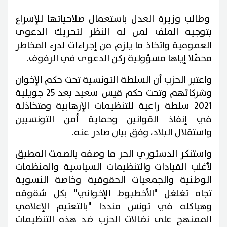
وطالب وزيرة العدل باستعمال صلاحياتها للإسراع
بتوجيه الملف لمن له النظر لتحريك الدعوى
العمومية واتخاذ ما يلزم من إجراءات لدرء المخاطر
محمّلا إياها مسؤولية ركن الدعوى في الرفوف.
واعتبر الحزب أن السلطة التونسية تحت حكم الإخوان
وشركائهم وتحت حكم قيس سعيد بعد 25 جويلية
2021 سلطة راعية للتنظيمات الإرهابية ومتخاذلة
في إنفاذ القوانين وحماية أمن التونسيين
واستقلال البلاد، وفق بيان صادر عنه.
واستنكر الدستوري الحر ما وصفه بالصمت المطبق
لأغلب القيادات والتنظيمات السياسية والمنظمات
الوطنية والجمعيات الحقوقية وخاصة النسوية
تجاه تغلغل "الأخطبوط الإخواني" بكل شقوقه
وهياكله في تونس منددا "بالتعتيم الإعلامي
الممنهج على نضالات الحزب ضد هذه التنظيمات