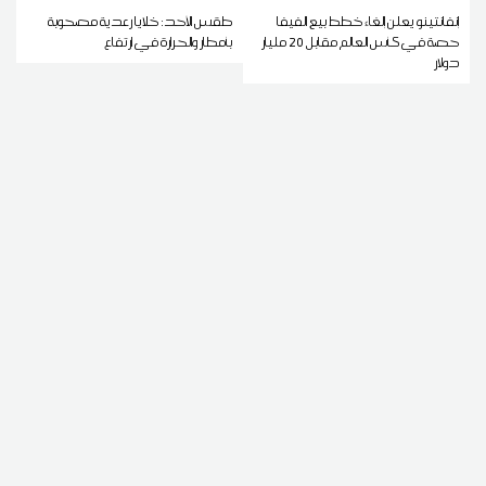
إنفانتينو يعلن إلغاء خطط بيع الفيفا
طقس الأحد: خلايا رعدية مصحوبة
حصة في كأس العالم مقابل 20 مليار
بأمطار والحرارة في ارتفاع
دولار