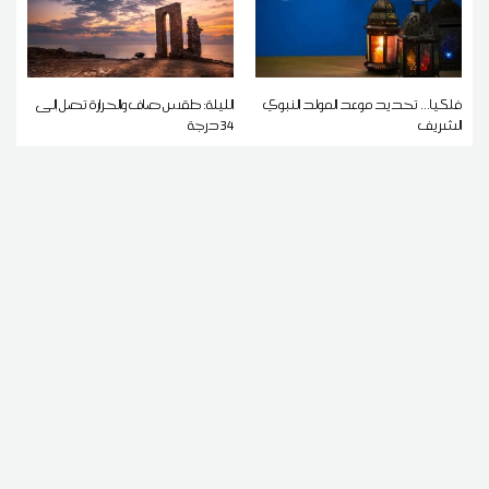
فلكيا... تحديد موعد المولد النبوي
الليلة: طقس صاف والحرارة تصل إلى
الشريف
34 درجة