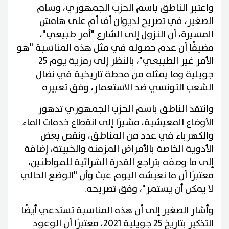
واعتبر الناطق باسم الحزب الجمهوري، وسام
الصغير، في تصريح لديوان أف أم على هامش
المسيرة، أن النزول إلى الشارع "أمر طبيعي"،
مضيفًا أن عدم حصوله في مثل هذه المناسبة "هو
الأمر غير الطبيعي"، بالنظر إلى رمزية يوم 25
جويلية وما يمثله من محطة تاريخية في نضال
الشعب التونسي ضد الاستعمار، وفق تعبيره
وانتقد الناطق باسم الحزب الجمهوري تدهور
الأوضاع المعيشية، مشيرًا إلى انقطاع خدمات الماء
والكهرباء في عدد من المناطق، ونقص بعض
الأدوية الخاصة بالأمراض المزمنة والخبيثة، إضافة
إلى ما وصفه بتراجع القدرة الشرائية للمواطنين،
معتبرًا أن ما نعيشه اليوم عبث وأن "الوضع الحالي
لا يمكن أن يستمر"، وفق تصريحه.
وأشار الصغير إلى أن هذه المناسبة تستدعي أيضًا
التذكير بتاريخ 25 جويلية 2021، معتبرًا أن الوعود