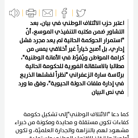
اعتبر حزب الائتلاف الوطني في بيان، بعد
التشاور ضمن مكتبه التنفيذي الموسع، أنّ
"استمرار الحوكمة الحالية لم يعد مجرد فشل
إداري، بل أصبح خياراً غير أخلاقي يمس من
كرامة المواطن ويُفرّط في الأمانة الوطنية"،
مطالبا بالاستقالة الفورية للحكومة الحالية
برئاسة سارة الزعفراني "نظراً لفشلها الذريع
في إدارة ملفات الدولة الحيوية"، وفق ما ورد
في نص البيان
كما دعا "الائتلاف الوطني"إلى تشكيل حكومة
كفاءات تكون مستقلة و محايدة ومكونة من خبراء
مشهود لهم بالنزاهة والجدارة العلميّة، و تكون