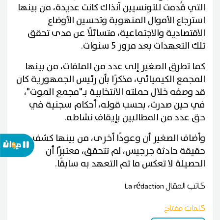
التي قُدمت للتونسيين آنذاك كانت عديدة، من بينها
استرجاع الأموال المنهوبة وتحسين الأوضاع
الاقتصادية والاجتماعية، متسائلًا عن مدى تحقق
تلك التعهدات بعد مرور 5 سنوات.
كما تطرق الصغير إلى عدد من الملفات، من بينها
المجمع الكيميائي، مذكرًا بأن رئيس الجمهورية كان
قد وصفه خلال حملته الانتخابية بـ"مجمع الموت"،
في حين صدرت، بحسب قوله، أحكام سجنية في
حق عدد من المطالبين بإيقاف نشاطه.
وأضاف الصغير أن وعودًا أخرى، من بينها كشف
حقيقة حادثة جرجيس، لم تتحقق، معتبرًا أن
الحصيلة لا تعكس ما تم التعهد به سابقًا.
كاتب المقال
La rédaction
كلمات مفتاح