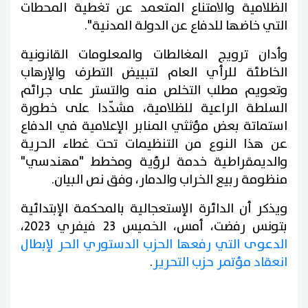
الظلامية والامتناع المتعمد عن تغطية المحطات
التي خاضها للدفاع عن الدولة المدنية".
وأدان ترويج المغالطات والمعلومات القانونية
الخاطئة للرأي العام لتبييض التطرف والإرهاب
وتعويم مطلب التخلص منه والتستر على جرائم
السلطة الراعية للظلامية، مشدّدا على خطورة
استماتة بعض مؤثثي المنابر الإعلامية في الدفاع
عن هذا النوع من التنظيمات تحت غطاء الحرية
والديمقراطية خدمة لرؤية ومخطط "مهندسي"
منظومة ربيع الخراب والدمار، وفق نص البيان.
ويذكر أن الدائرة الإستعجالية بالمحكمة الإبتدائية
بتونس رفضت، أمس، الخميس 23 فيفري 2023،
الدعوى التي رفعها الحزب الدستوري الحر لإبطال
انعقاد مؤتمر حزب التحرير
.