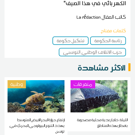
الكهربائي في هذا الصيف"
كاتب المقال
La rédaction
كلمات مفتاح
رئاسة الحكومة
تشكيل حكومة
حزب الائتلاف الوطني التونسي
الاكثر مشاهدة
متفرقات
وطنية
الليلة: خلايا رعدية محلية مصحوبة
ارتفاع حرارة البحر الأبيض المتوسط
بأمطار بهذه المناطق
يهدد التنوع البيولوجي البحري في
تونس