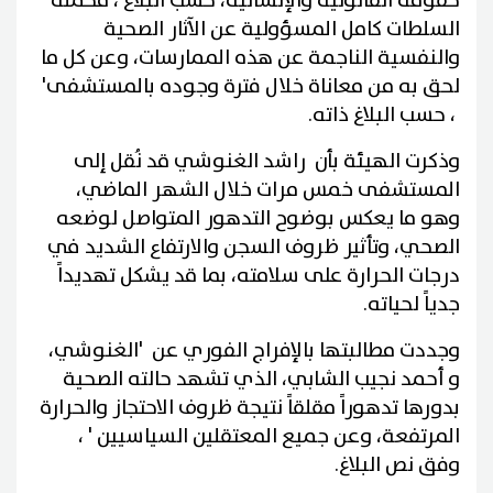
حقوقه القانونية والإنسانية، حسب البلاغ ، محملة'
السلطات كامل المسؤولية عن الآثار الصحية
والنفسية الناجمة عن هذه الممارسات، وعن كل ما
لحق به من معاناة خلال فترة وجوده بالمستشفى'
، حسب البلاغ ذاته.
وذكرت الهيئة بأن راشد الغنوشي قد نُقل إلى
المستشفى خمس مرات خلال الشهر الماضي،
وهو ما يعكس بوضوح التدهور المتواصل لوضعه
الصحي، وتأثير ظروف السجن والارتفاع الشديد في
درجات الحرارة على سلامته، بما قد يشكل تهديداً
جدياً لحياته.
وجددت مطالبتها بالإفراج الفوري عن 'الغنوشي،
و أحمد نجيب الشابي، الذي تشهد حالته الصحية
بدورها تدهوراً مقلقاً نتيجة ظروف الاحتجاز والحرارة
المرتفعة، وعن جميع المعتقلين السياسيين ' ،
وفق نص البلاغ.