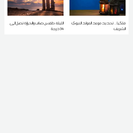
فلكيا... تحديد موعد المولد النبوي
الليلة: طقس صاف والحرارة تصل إلى
الشريف
34 درجة