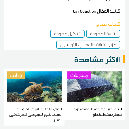
كاتب المقال
La rédaction
كلمات مفتاح
رئاسة الحكومة
تشكيل حكومة
حزب الائتلاف الوطني التونسي
الاكثر مشاهدة
متفرقات
وطنية
الليلة: خلايا رعدية محلية مصحوبة
ارتفاع حرارة البحر الأبيض المتوسط
بأمطار بهذه المناطق
يهدد التنوع البيولوجي البحري في
تونس