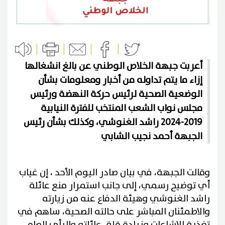
أعربت جبهة الخلاص الوطني عن بالغ انشغالها
إزاء ما يتم تداوله من أخبار ومعلومات بشأن
الوضعية الصحية لرئيس حركة النهضة ورئيس
مجلس نواب الشعب المنتخب للفترة النيابية
2019-2024 راشد الغنوشي، وكذلك بشأن رئيس
الجبهة أحمد نجيب الشابي
وقالت الجبهة، في بيان صادر اليوم الأحد ، إن غياب
أي توضيح رسمي، إلى جانب استمرار منع عائلة
راشد الغنوشي وهيئة الدفاع عنه من زيارته
والاطمئنان المباشر على حالته الصحية، ساهم في
تغذية الإشاعات وزيادة قلق عائلته والرأي العام.