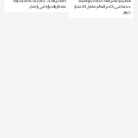
إنفانتينو يعلن إلغاء خطط بيع الفيفا
طقس الأحد: خلايا رعدية مصحوبة
حصة في كأس العالم مقابل 20 مليار
بأمطار والحرارة في ارتفاع
دولار