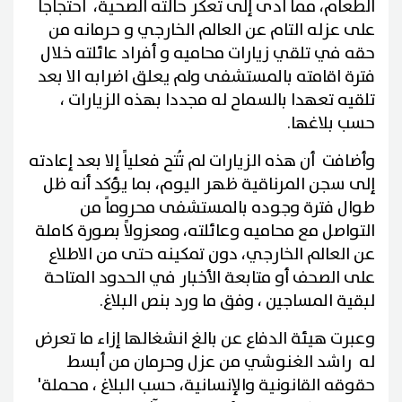
الطعام، مما أدى إلى تعكر حالته الصحية، احتجاجا
على عزله التام عن العالم الخارجي و حرمانه من
حقه في تلقي زيارات محاميه و أفراد عائلته خلال
فترة اقامته بالمستشفى ولم يعلق اضرابه الا بعد
تلقيه تعهدا بالسماح له مجددا بهذه الزيارات ،
حسب بلاغها.
وأضافت أن هذه الزيارات لم تُتح فعلياً إلا بعد إعادته
إلى سجن المرناقية ظهر اليوم، بما يؤكد أنه ظل
طوال فترة وجوده بالمستشفى محروماً من
التواصل مع محاميه وعائلته، ومعزولاً بصورة كاملة
عن العالم الخارجي، دون تمكينه حتى من الاطلاع
على الصحف أو متابعة الأخبار في الحدود المتاحة
لبقية المساجين ، وفق ما ورد بنص البلاغ.
وعبرت هيئة الدفاع عن بالغ انشغالها إزاء ما تعرض
له راشد الغنوشي من عزل وحرمان من أبسط
حقوقه القانونية والإنسانية، حسب البلاغ ، محملة'