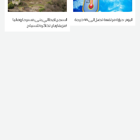
اليوم: حرارة مرتفعة تصل إلى 44 درجة
السجن لإيطالي بنى مسرحا رومانيا
مزيفا وباع تذاكره للسياح!