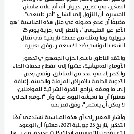
الصغير، في تصريح لديوان أف أم على هامش
المسيرة، أن النزول إلى الشارع "أمر طبيعي"،
مضيفًا أن عدم حصوله في مثل هذه المناسبة "هو
الأمر غير الطبيعي"، بالنظر إلى رمزية يوم 25
جويلية وما يمثله من محطة تاريخية في نضال
الشعب التونسي ضد الاستعمار، وفق تعبيره
وانتقد الناطق باسم الحزب الجمهوري تدهور
الأوضاع المعيشية، مشيرًا إلى انقطاع خدمات الماء
والكهرباء في عدد من المناطق، ونقص بعض
الأدوية الخاصة بالأمراض المزمنة والخبيثة، إضافة
إلى ما وصفه بتراجع القدرة الشرائية للمواطنين،
معتبرًا أن ما نعيشه اليوم عبث وأن "الوضع الحالي
لا يمكن أن يستمر"، وفق تصريحه.
وأشار الصغير إلى أن هذه المناسبة تستدعي أيضًا
التذكير بتاريخ 25 جويلية 2021، معتبرًا أن الوعود
التي قُدمت للتونسيين آنذاك كانت عديدة، من بينها