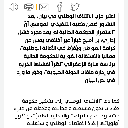
اعتبر حزب الائتلاف الوطني في بيان، بعد
التشاور ضمن مكتبه التنفيذي الموسع، أنّ
"استمرار الحوكمة الحالية لم يعد مجرد فشل
إداري، بل أصبح خياراً غير أخلاقي يمس من
كرامة المواطن ويُفرّط في الأمانة الوطنية"،
مطالبا بالاستقالة الفورية للحكومة الحالية
برئاسة سارة الزعفراني "نظراً لفشلها الذريع
في إدارة ملفات الدولة الحيوية"، وفق ما ورد
في نص البيان
كما دعا "الائتلاف الوطني"إلى تشكيل حكومة
كفاءات تكون مستقلة و محايدة ومكونة من خبراء
مشهود لهم بالنزاهة والجدارة العلميّة، و تكون
أولوياتها إنقاذ الاقتصاد الوطني واستعادة