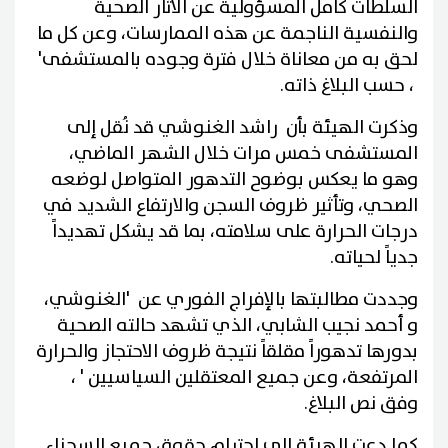
السلطات كامل المسؤولية عن الآثار الصحية
والنفسية الناجمة عن هذه الممارسات، وعن كل ما
لحق به من معاناة خلال فترة وجوده بالمستشفى'
، حسب البلاغ ذاته.
وذكرت الهيئة بأن راشد الغنوشي قد نُقل إلى
المستشفى خمس مرات خلال الشهر الماضي،
وهو ما يعكس بوضوح التدهور المتواصل لوضعه
الصحي، وتأثير ظروف السجن والارتفاع الشديد في
درجات الحرارة على سلامته، بما قد يشكل تهديداً
جدياً لحياته.
وجددت مطالبتها بالإفراج الفوري عن 'الغنوشي،
و أحمد نجيب الشابي، الذي تشهد حالته الصحية
بدورها تدهوراً مقلقاً نتيجة ظروف الاحتجاز والحرارة
المرتفعة، وعن جميع المعتقلين السياسيين ' ،
وفق نص البلاغ.
كما دعت الهيئة إلى احترام حقوق جميع السجناء