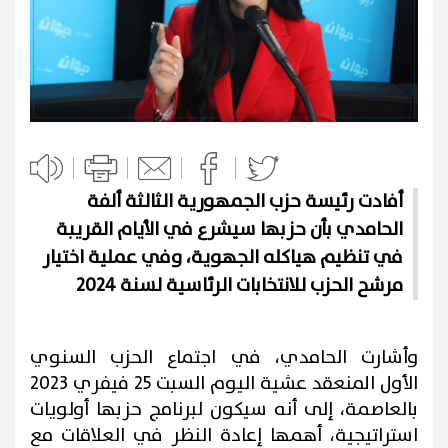
أفادت رئيسة حزب الجمهورية الثالثة ألفة
الحامدي بأن حزبها سيشرع في الأيام القريبة
في تنظيم هياكله الجهوية، وفي عملية اختيار
مرشح الحزب للانتخابات الرئاسية لسنة 2024
وأشارت الحامدي، في اجتماع الحزب السنوي
الأول المنعقد عشية اليوم السبت 25 فيفري 2023
بالعاصمة، إلى أنه سيكون لبرنامج حزبها أولويات
استراتيجية، أهمها إعادة النظر في العلاقات مع