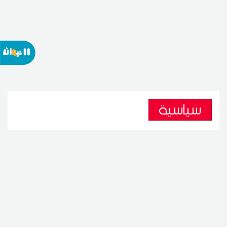
سياسية
جبهة الخلاص تطالب بتوضيح حول
الوضع الصحي للغنوشي والشابي
26
21:34 2026 جويلية