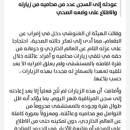
عودته إلى السجن عدد من محاميه من زيارته
والاطلاع على وضعه الصحي
وقالت الهيئة ان الغنوشي دخل في إضراب عن
الطعام، مما أدى إلى تعكر حالته الصحية، احتجاجا
على عزله التام عن العالم الخارجي و حرمانه من
حقه في تلقي زيارات محاميه و أفراد عائلته خلال
فترة اقامته بالمستشفى ولم يعلق اضرابه الا بعد
تلقيه تعهدا بالسماح له مجددا بهذه الزيارات ،
حسب بلاغها.
وأضافت أن هذه الزيارات لم تُتح فعلياً إلا بعد إعادته
إلى سجن المرناقية ظهر اليوم، بما يؤكد أنه ظل
طوال فترة وجوده بالمستشفى محروماً من
التواصل مع محاميه وعائلته، ومعزولاً بصورة كاملة
عن العالم الخارجي، دون تمكينه حتى من الاطلاع
على الصحف أو متابعة الأخبار في الحدود المتاحة