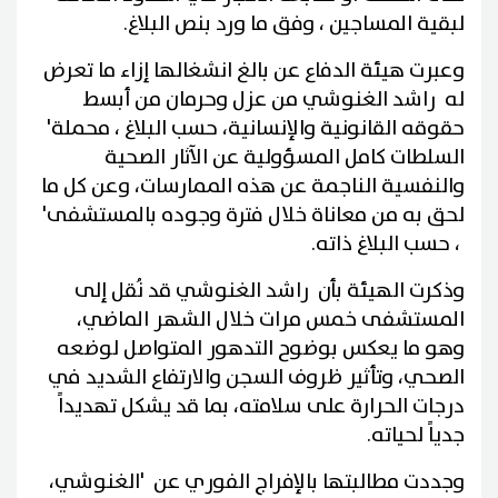
لبقية المساجين ، وفق ما ورد بنص البلاغ.
وعبرت هيئة الدفاع عن بالغ انشغالها إزاء ما تعرض
له راشد الغنوشي من عزل وحرمان من أبسط
حقوقه القانونية والإنسانية، حسب البلاغ ، محملة'
السلطات كامل المسؤولية عن الآثار الصحية
والنفسية الناجمة عن هذه الممارسات، وعن كل ما
لحق به من معاناة خلال فترة وجوده بالمستشفى'
، حسب البلاغ ذاته.
وذكرت الهيئة بأن راشد الغنوشي قد نُقل إلى
المستشفى خمس مرات خلال الشهر الماضي،
وهو ما يعكس بوضوح التدهور المتواصل لوضعه
الصحي، وتأثير ظروف السجن والارتفاع الشديد في
درجات الحرارة على سلامته، بما قد يشكل تهديداً
جدياً لحياته.
وجددت مطالبتها بالإفراج الفوري عن 'الغنوشي،