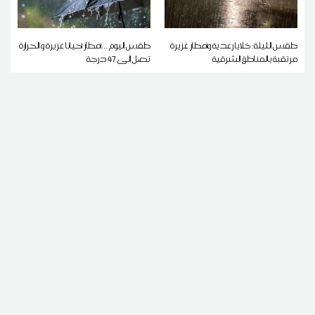
طقس الليلة: خلايا رعدية وأمطار غزيرة
طقس اليوم ...أمطار أحيانا غزيرة و الحرارة
مرتقبة بالمناطق الشرقية
تصل إلى 47 درجة