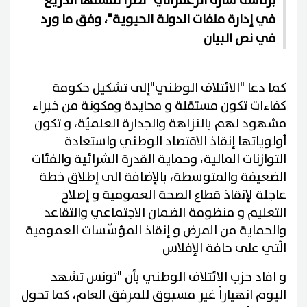
برئاسة سارة الزعفراني "نظراً لفشلها الذريع
في إدارة ملفات الدولة الحيوية"، وفق ما ورد
في نص البيان
كما دعا "الائتلاف الوطني"إلى تشكيل حكومة
كفاءات تكون مستقلة و محايدة ومكونة من خبراء
مشهود لهم بالنزاهة والجدارة العلميّة، و تكون
أولوياتها إنقاذ الاقتصاد الوطني واستعادة
التوازنات المالية، وحماية القدرة الشرائية والفئات
الضعيفة والمتوسطة، بالإضافة الى إطلاق خطة
عاجلة لإنقاذ قطاع الصحة العمومية و إصلاح
التعليم و منظومة الضمان الاجتماعي والتقاعد
والحماية من المرض و إنقاذ المؤسّسات العمومية
الّتي على حافة الإفلاس
و افاد حزب الائتلاف الوطني بأن "تونس تشهد
اليوم انهياراً غير مسبوق للمرفق العام، كما تحول