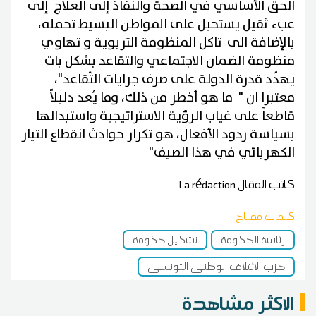
الحق الأساسي في الصحة والنفاذ إلى العلاج إلى
عبء ثقيل يستحيل على المواطن البسيط تحمله،
بالإضافة الى تاكل المنظومة التربوية و تهاوي
منظومة الضمان الاجتماعي والتقاعد بشكل بات
يهدّد قدرة الدولة على صرف جرايات التّقاعد"،
معتبرا ان " ما هو أخطر من ذلك، وما يُعد دليلاً
قاطعاً على غياب الرؤية الاستراتيجية واستبدالها
بسياسة ردود الأفعال، هو تكرار حوادث انقطاع التيار
الكهربائي في هذا الصيف"
كاتب المقال
La rédaction
كلمات مفتاح
رئاسة الحكومة
تشكيل حكومة
حزب الائتلاف الوطني التونسي
الاكثر مشاهدة