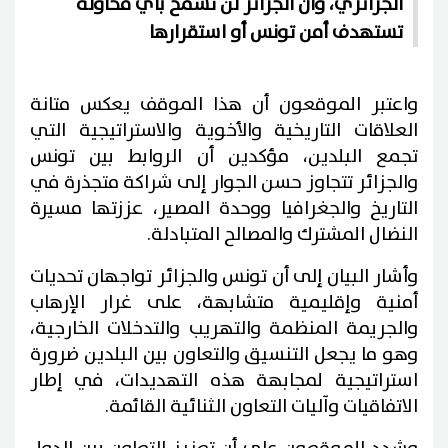
الجزائري، وأن الجزائر لن تسمح بأي محاولة
تستهدف أمن تونس أو استقرارها
واعتبر الموقعون أن هذا الموقف يعكس متانة
العلاقات التاريخية والأخوية والاستراتيجية التي
تجمع البلدين، مؤكدين أن الروابط بين تونس
والجزائر تتجاوز حسن الجوار إلى شراكة متجذرة في
التاريخ والجغرافيا ووحدة المصير، عززتها مسيرة
النضال المشترك والمصالح المتبادلة.
وأشار البيان إلى أن تونس والجزائر تواجهان تحديات
أمنية وإقليمية متشابهة، على غرار الإرهاب
والجريمة المنظمة والتهريب والتدخلات الخارجية،
وهو ما يجعل التنسيق والتعاون بين البلدين ضرورة
استراتيجية لمجابهة هذه التهديدات، في إطار
الاتفاقيات وآليات التعاون الثنائية القائمة.