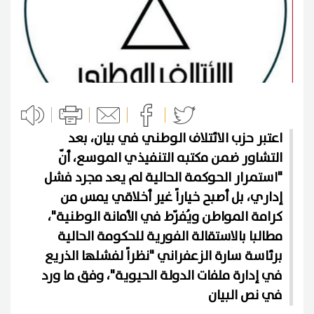
اعتبر حزب الائتلاف الوطني في بيان، بعد
التشاور ضمن مكتبه التنفيذي الموسع، أنّ
"استمرار الحوكمة الحالية لم يعد مجرد فشل
إداري، بل أصبح خياراً غير أخلاقي يمس من
كرامة المواطن ويُفرّط في الأمانة الوطنية"،
مطالبا بالاستقالة الفورية للحكومة الحالية
برئاسة سارة الزعفراني "نظراً لفشلها الذريع
في إدارة ملفات الدولة الحيوية"، وفق ما ورد
في نص البيان