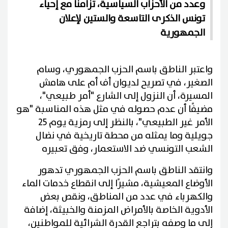
وعدد من الأحزاب السياسية، تزامنًا مع إحياء
تونس الذكرى التاسعة والستين لإعلان
الجمهورية
واعتبر الناطق باسم الحزب الجمهوري، وسام
الصغير، في تصريح لديوان أف أم على هامش
المسيرة، أن النزول إلى الشارع "أمر طبيعي"،
مضيفًا أن عدم حصوله في مثل هذه المناسبة "هو
الأمر غير الطبيعي"، بالنظر إلى رمزية يوم 25
جويلية وما يمثله من محطة تاريخية في نضال
الشعب التونسي ضد الاستعمار، وفق تعبيره
وانتقد الناطق باسم الحزب الجمهوري تدهور
الأوضاع المعيشية، مشيرًا إلى انقطاع خدمات الماء
والكهرباء في عدد من المناطق، ونقص بعض
الأدوية الخاصة بالأمراض المزمنة والخبيثة، إضافة
إلى ما وصفه بتراجع القدرة الشرائية للمواطنين،