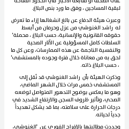
على الصحف أو متابعة الأخبار في الحدود المتاحة
لبقية المساجين ، وفق ما ورد بنص البلاغ.
وعبرت هيئة الدفاع عن بالغ انشغالها إزاء ما تعرض
له راشد الغنوشي من عزل وحرمان من أبسط
حقوقه القانونية والإنسانية، حسب البلاغ ، محملة'
السلطات كامل المسؤولية عن الآثار الصحية
والنفسية الناجمة عن هذه الممارسات، وعن كل ما
لحق به من معاناة خلال فترة وجوده بالمستشفى'
، حسب البلاغ ذاته.
وذكرت الهيئة بأن راشد الغنوشي قد نُقل إلى
المستشفى خمس مرات خلال الشهر الماضي،
وهو ما يعكس بوضوح التدهور المتواصل لوضعه
الصحي، وتأثير ظروف السجن والارتفاع الشديد في
درجات الحرارة على سلامته، بما قد يشكل تهديداً
جدياً لحياته.
وجددت مطالبتها بالإفراج الفوري عن 'الغنوشي،