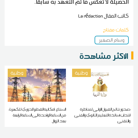
الحصيلة لا تعكس ما تم التعهد به سابقًا.
كاتب المقال
La rédaction
كلمات مفتاح
وسام الصغير
الاكثر مشاهدة
وطنية
وطنية
صدور نتائج القبول الأولي لمناظرة
الستاغ: إمكانية القطع الدوري للكهرباء
انتداب أساتذة التعليم الثانوي والفني
من الساعة الواحدة الى الساعة الرابعة
والتقني
بعد الزوال