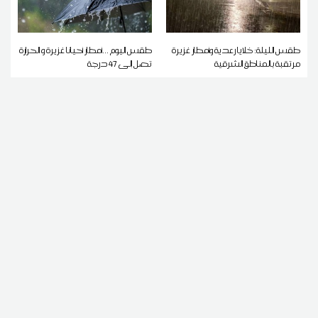
طقس الليلة: خلايا رعدية وأمطار غزيرة
طقس اليوم ...أمطار أحيانا غزيرة و الحرارة
مرتقبة بالمناطق الشرقية
تصل إلى 47 درجة