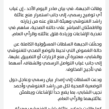
وقالت الجبهة، في بيان صادر اليوم الأحد ، إن غياب
أي توضيح رسمي، إلى جانب استمرار منع عائلة
راشد الغنوشي وهيئة الدفاع عنه من زيارته
والاطمئنان المباشر على حالته الصحية، ساهم في
تغذية الإشاعات وزيادة قلق عائلته والرأي العام.
وحمّلت الجبهة السلطات المسؤولية الكاملة عن
حالة الغموض التي تحيط بالوضع الصحي للغنوشي
والشابي، معتبرة أن منع الزيارات أو التضييق عليها،
إلى جانب غياب التواصل الرسمي والشفاف، أسهما
في تأجيج المخاوف.
ودعت السلطات إلى إصدار بيان رسمي وعاجل حول
الوضعية الصحية لكل من راشد الغنوشي وأحمد
نجيب الشابي، بما يضع حداً للإشاعات ويطمئن
عائلتيهما والرأي العام.
كما طالبت بتمكين عائلة راشد الغنوشي وهيئة