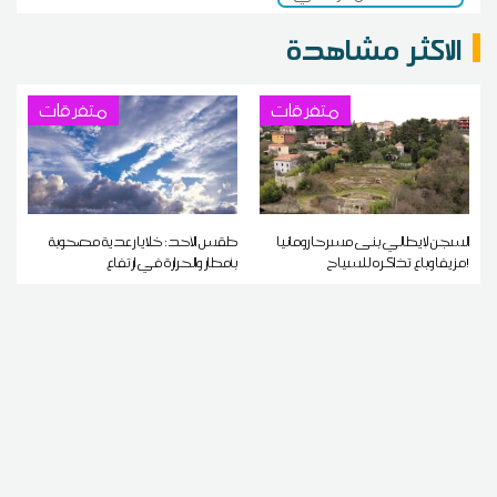
الاكثر مشاهدة
متفرقات
متفرقات
السجن لإيطالي بنى مسرحا رومانيا
طقس الأحد: خلايا رعدية مصحوبة
مزيفا وباع تذاكره للسياح!
بأمطار والحرارة في ارتفاع