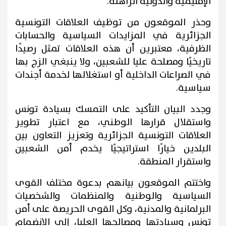
الإقليمية والدولية الراهنة.
وحذر الموقعون من توظيف العلاقات التونسية
الجزائرية في المزايدات السياسية والحسابات
الظرفية، معتبرين أن هذه العلاقات تمثل رصيدًا
تاريخيًا ومصلحة عليا للشعبين، ولا ينبغي الزج بها
في الصراعات الداخلية أو استغلالها لخدمة أجندات
سياسية.
وجدد البيان التأكيد على التمسك بسيادة تونس
واستقلال قرارها الوطني، مع اعتبار تطوير
العلاقات التونسية الجزائرية وتعزيز التعاون بين
البلدين خيارًا استراتيجيًا يخدم أمن الشعبين
واستقرار المنطقة.
واختتم الموقعون بيانهم بدعوة مختلف القوى
السياسية والوطنية والمنظمات والشخصيات
البرلمانية والمدنية، وكل القوى الحريصة على أمن
تونس وسيادتها ومصالحها العليا، إلى الانضمام