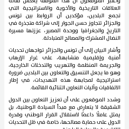
واعتبر الموقعون أن هذا الموقف يعكس متانة
العلاقات التاريخية والأخوية والاستراتيجية التي
تجمع البلدين، مؤكدين أن الروابط بين تونس
والجزائر تتجاوز حسن الجوار إلى شراكة متجذرة في
التاريخ والجغرافيا ووحدة المصير، عززتها مسيرة
النضال المشترك والمصالح المتبادلة.
وأشار البيان إلى أن تونس والجزائر تواجهان تحديات
أمنية وإقليمية متشابهة، على غرار الإرهاب
والجريمة المنظمة والتهريب والتدخلات الخارجية،
وهو ما يجعل التنسيق والتعاون بين البلدين ضرورة
استراتيجية لمجابهة هذه التهديدات، في إطار
الاتفاقيات وآليات التعاون الثنائية القائمة.
وشدد الموقعون على أن تعزيز التعاون بين الدول
الشقيقة لا يتعارض مع مبدأ السيادة الوطنية، بل
يمثل عاملًا داعمًا لاستقلال القرار الوطني وقدرة
الدول على حماية مصالحها، خاصة في ظل التحديات