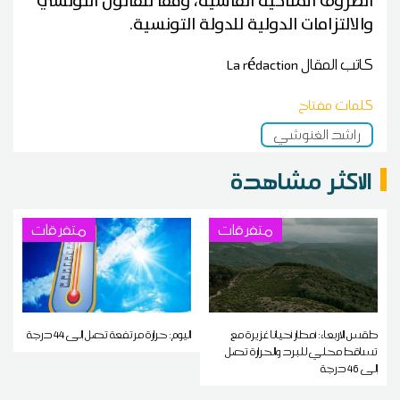
الظروف المناخية القاسية، وفقاً للقانون التونسي
والالتزامات الدولية للدولة التونسية.
كاتب المقال
La rédaction
كلمات مفتاح
راشد الغنوشي
الاكثر مشاهدة
متفرقات
متفرقات
طقس الاربعاء: أمطار أحيانا غزيرة مع
اليوم: حرارة مرتفعة تصل إلى 44 درجة
تساقط محلي للبرد والحرارة تصل
إلى 46 درجة