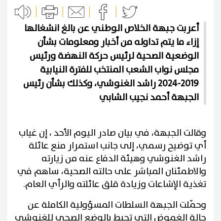
أعربت جبهة الخلاص الوطني عن بالغ انشغالها
إزاء ما يتم تداوله من أخبار ومعلومات بشأن
الوضعية الصحية لرئيس حركة النهضة ورئيس
مجلس نواب الشعب المنتخب للفترة النيابية
2019-2024 راشد الغنوشي، وكذلك بشأن رئيس
الجبهة أحمد نجيب الشابي
وقالت الجبهة، في بيان صادر اليوم الأحد ، إن غياب
أي توضيح رسمي، إلى جانب استمرار منع عائلة
راشد الغنوشي وهيئة الدفاع عنه من زيارته
والاطمئنان المباشر على حالته الصحية، ساهم في
تغذية الإشاعات وزيادة قلق عائلته والرأي العام.
وحمّلت الجبهة السلطات المسؤولية الكاملة عن
حالة الغموض التي تحيط بالوضع الصحي للغنوشي