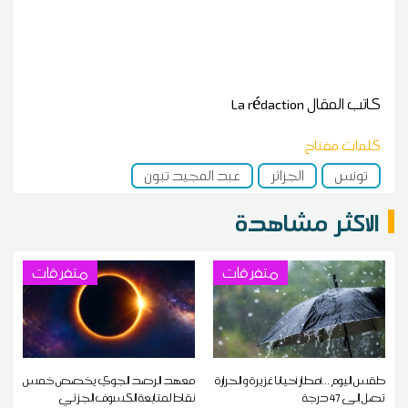
كاتب المقال
La rédaction
كلمات مفتاح
تونس
الجزائر
عبد المجيد تبون
الاكثر مشاهدة
متفرقات
متفرقات
طقس اليوم ...أمطار أحيانا غزيرة و الحرارة
معهد الرصد الجوي يخصص خمس
تصل إلى 47 درجة
نقاط لمتابعة الكسوف الجزئي