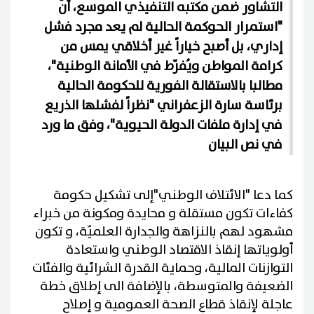
التشاور ضمن مكتبه التنفيذي الموسع، أنّ
"استمرار الحوكمة الحالية لم يعد مجرد فشل
إداري، بل أصبح خياراً غير أخلاقي يمس من
كرامة المواطن ويُفرّط في الأمانة الوطنية"،
مطالبا بالاستقالة الفورية للحكومة الحالية
برئاسة سارة الزعفراني "نظراً لفشلها الذريع
في إدارة ملفات الدولة الحيوية"، وفق ما ورد
في نص البيان
كما دعا "الائتلاف الوطني"إلى تشكيل حكومة
كفاءات تكون مستقلة و محايدة ومكونة من خبراء
مشهود لهم بالنزاهة والجدارة العلميّة، و تكون
أولوياتها إنقاذ الاقتصاد الوطني واستعادة
التوازنات المالية، وحماية القدرة الشرائية والفئات
الضعيفة والمتوسطة، بالإضافة الى إطلاق خطة
عاجلة لإنقاذ قطاع الصحة العمومية و إصلاح