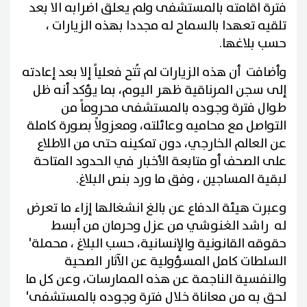
فترة اقامته بالمستشفى ولم يعلق اضرابه الا بعد
تلقيه تعهدا بالسماح له مجددا بهذه الزيارات ،
حسب بلاغها.
وأضافت أن هذه الزيارات لم تُتح فعلياً إلا بعد إعادته
إلى سجن المرناقية ظهر اليوم، بما يؤكد أنه ظل
طوال فترة وجوده بالمستشفى محروماً من
التواصل مع محاميه وعائلته، ومعزولاً بصورة كاملة
عن العالم الخارجي، دون تمكينه حتى من الاطلاع
على الصحف أو متابعة الأخبار في الحدود المتاحة
لبقية المساجين ، وفق ما ورد بنص البلاغ.
وعبرت هيئة الدفاع عن بالغ انشغالها إزاء ما تعرض
له راشد الغنوشي من عزل وحرمان من أبسط
حقوقه القانونية والإنسانية، حسب البلاغ ، محملة'
السلطات كامل المسؤولية عن الآثار الصحية
والنفسية الناجمة عن هذه الممارسات، وعن كل ما
لحق به من معاناة خلال فترة وجوده بالمستشفى'