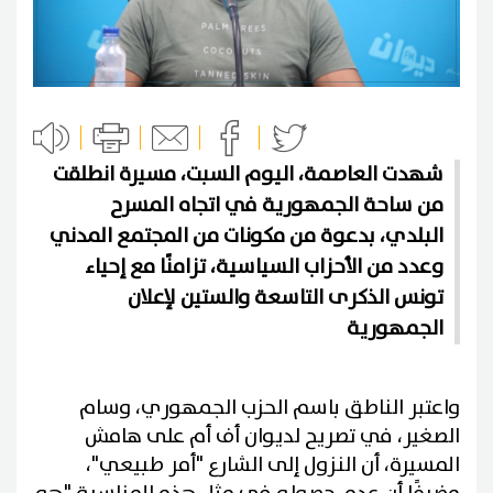
شهدت العاصمة، اليوم السبت، مسيرة انطلقت
من ساحة الجمهورية في اتجاه المسرح
البلدي، بدعوة من مكونات من المجتمع المدني
وعدد من الأحزاب السياسية، تزامنًا مع إحياء
تونس الذكرى التاسعة والستين لإعلان
الجمهورية
واعتبر الناطق باسم الحزب الجمهوري، وسام
الصغير، في تصريح لديوان أف أم على هامش
المسيرة، أن النزول إلى الشارع "أمر طبيعي"،