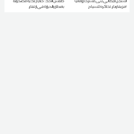
السجن لإيطالي بنى مسرحا رومانيا
طقس الأحد: خلايا رعدية مصحوبة
مزيفا وباع تذاكره للسياح!
بأمطار والحرارة في ارتفاع