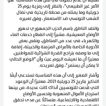
مضيفًا أن عدم حصوله في مثل هذه المناسبة "هو
الأمر غير الطبيعي"، بالنظر إلى رمزية يوم 25
جويلية وما يمثله من محطة تاريخية في نضال
الشعب التونسي ضد الاستعمار، وفق تعبيره
وانتقد الناطق باسم الحزب الجمهوري تدهور
الأوضاع المعيشية، مشيرًا إلى انقطاع خدمات الماء
والكهرباء في عدد من المناطق، ونقص بعض
الأدوية الخاصة بالأمراض المزمنة والخبيثة، إضافة
إلى ما وصفه بتراجع القدرة الشرائية للمواطنين،
معتبرًا أن ما نعيشه اليوم عبث وأن "الوضع الحالي
لا يمكن أن يستمر"، وفق تصريحه.
وأشار الصغير إلى أن هذه المناسبة تستدعي أيضًا
التذكير بتاريخ 25 جويلية 2021، معتبرًا أن الوعود
التي قُدمت للتونسيين آنذاك كانت عديدة، من بينها
استرجاع الأموال المنهوبة وتحسين الأوضاع
الاقتصادية والاجتماعية، متسائلًا عن مدى تحقق