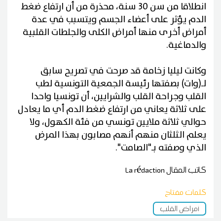
انطلاقا من سن 30 سنة، محذرة من أن ارتفاع ضغط
الدم يؤثر على أعضاء الجسم ويتسبب في عدة
أمراض أخرى منها أمراض الكلى والجلطات القلبية
والدماغية.
وكانت ليليا زخامة قد صرحت في تصريح سابق
لـ(وات) بصفتها رئيسة الجمعية التونسية لطب
القلب وجراحة القلب والشرايين، أن تونسيا واحدا
على ثلاثة يعاني من ارتفاع ضغط الدم أي ما يعادل
حوالي ثلاثة ملايين تونسي من فئة الكهول، ولا
يعلم الثلثان منهم أنهم مصابون بهذا المرض
الذي وصفته بـ"الصامت".
كاتب المقال
La rédaction
كلمات مفتاح
أمراض القلب