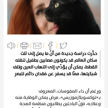
حذَّرت دراسة جديدة من أنّ ما يصل إلى ثلث
سكان العالم قد يكونون مصابين بطفيل تنقله
القطط، يمكن أن يؤدّي إلى التهاب العين وتلف
شبكيتها، ممّا قد يسفر عن فقدان دائم للبصر
ورغم أن داء المقوسات، المعروف
بـ«توكسوبلازموزيس»، مرض يمكن الوقاية منه
وعلاجه، فإنّ الباحثين يطالبون منظمة الصحة