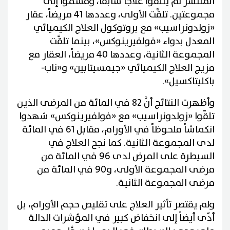
المنتشر لم يتلقوا علاجاً سابقاً، وقُسموا إلى
مجموعتين. تلقَّت الأولى، وعددها 41 مريضاً، عقار
«زولدونراسيب» مع بروتوكول العلاج الكيميائي
المعدل بدواء «فولفيرينوكس»، بينما تلقَّت
المجموعة الثانية، وعددها 40 مريضاً، العقار مع
مزيج العلاج الكيميائي «جيمسيتابين» و«ناب-
باكليتاكسيل».
وأظهرت النتائج أنَّ 82 في المائة من المرضى الذين
تلقّوا «زولدونراسيب» مع «فولفيرينوكس» شهدوا
انكماشاً ملحوظاً في الأورام، مقابل 61 في المائة
لدى المجموعة الثانية. كما نجح العلاج في
السيطرة على المرض لدى 96 في المائة من
مرضى المجموعة الأولى، و90 في المائة من
مرضى المجموعة الثانية.
ولم يقتصر تأثير العلاج على تقليص حجم الأورام، بل
أدّى أيضاً إلى انخفاض كبير في المؤشرات الدالة