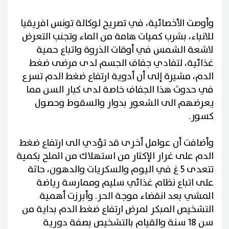
وأوصت الأخصائية، في تصريح لوكالة تونس افريقيا
للانباء، بشرب كميات هامة من الماء وتجنب التعرض
لاشعة الشمس في أوقات الذروة واتباع حمية
غذائية، لتفادي جفاف الجسم لدى مرضى ضغط
الدم، مشيرة إلى أن أدوية ارتفاع ضغط الدم تسرع
في حدوث هذا الجفاف خاصة لدى كبار السن مما
يعرضهم الى الشعور بدوار والسقوط وحصول
كسور.
وأضافت أن عوامل أخرى قد تؤدي الى ارتفاع ضغط
الدم على غرار الإكثار من استهلاك من الملح بكمية
تتعدى 5 غ في اليوم والسكريات والدهون، حاثة
على اتباع نظام غذائي سليم وممارسة رياضة
المشي بعد انقضاء موجة الحر. وأبرزت أهمية
التشخيص المبكر لمرض ارتفاع ضغط الدم بداية من
سن 18 سنة والقيام بالتشخيص بصفة دورية