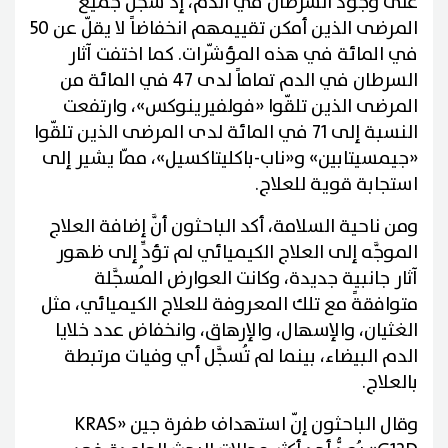
على وجود السرطان في الدم، إذ سجَّل جميع
المرضى الذين أمكن تقييمهم انخفاضاً لا يقلّ عن 50
في المائة في هذه المؤشّرات. كما اختفت آثار
السرطان في الدم تماماً لدى 47 في المائة من
المرضى الذين تلقّوا «فولفيرينوكس»، وارتفعت
النسبة إلى 71 في المائة لدى المرضى الذين تلقّوا
«جيمسيتابين» و«ناب-باكليتاكسيل»، ممّا يشير إلى
استجابة قوية للعلاج.
ومن ناحية السلامة، أكد الباحثون أنَّ إضافة العلاج
الموجَّه إلى العلاج الكيميائي لم تؤدِّ إلى ظهور
آثار جانبية جديدة، وكانت العوارض المُسجَّلة
متوافقةً مع تلك المعروفة للعلاج الكيميائي، مثل
الغثيان، والإسهال، والإرهاق، وانخفاض عدد خلايا
الدم البيضاء، بينما لم تُسجَّل أي وفيات مرتبطة
بالعلاج.
وقال الباحثون إنّ استهداف طفرة جين «KRAS