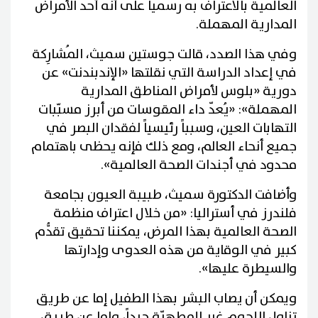
العالمية بالاعتراف به رسمياً على أنه أحد الأمراض
المدارية المهملة.
وفي هذا الصدد، قالت جوستين سميث، المُشارِكة
في إعداد الدراسة التي نقلتها «الإندبندنت» عن
دورية «بلوس لأمراض المناطق المدارية
المهملة»: «يُعدّ داء المقوسات من أبرز مسبّبات
التهابات العين، وسبباً رئيسياً لفقدان البصر في
جميع أنحاء العالم، ومع ذلك فإنه يحظى باهتمام
محدود في أجندات الصحة العالمية».
وأضافت الدكتورة سميث، طبيبة العيون بجامعة
فلندرز في أستراليا: «من خلال اعتراف منظمة
الصحة العالمية بهذا المرض، يمكننا تحقيق تقدُّم
كبير في الوقاية من هذه العدوى وإدارتها
والسيطرة عليها».
ويمكن أن يصاب البشر بهذا الطفيل إما عن طريق
تناول اللحوم غير المطهيّة جيداً، وإما عن طريق