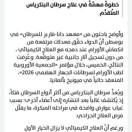
خطوةً مهمّةً في علاج سرطان البنكرياس
المُتقدِّم
وأوضح باحثون من «معهد دانا-فاربر للسرطان» في
بوسطن أنَّ الدواء حقَّق معدلات مرتفعة من
انكماش الأورام عند دمجه مع العلاج الكيميائي ،
من دون تسجيل آثار جانبية غير متوقَّعة. وعُرضت
النتائج، الخميس، خلال مؤتمر «الجمعية الأوروبية
لطب الأورام لسرطانات الجهاز الهضمي 2026»،
المنعقد حالياً في ميونيخ بألمانيا.
ويُعدُّ سرطان البنكرياس من أكثر أنواع السرطان فتكاً،
إذ يُكتشف غالباً بعد انتشاره إلى أعضاء أخرى؛ بسبب
غياب عوارض واضحة في مراحله المبكرة، ما يقلّل
فرص العلاج الجراحي.
ورغم أنَّ العلاج الكيميائي لا يزال الخيار الأول