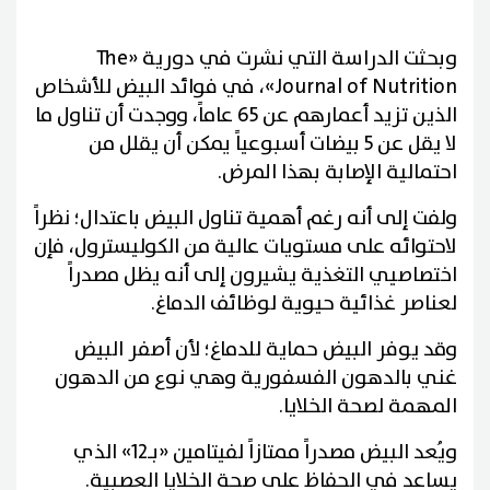
وبحثت الدراسة التي نشرت في دورية «The
Journal of Nutrition»، في فوائد البيض للأشخاص
الذين تزيد أعمارهم عن 65 عاماً، ووجدت أن تناول ما
لا يقل عن 5 بيضات أسبوعياً يمكن أن يقلل من
احتمالية الإصابة بهذا المرض.
ولفت إلى أنه رغم أهمية تناول البيض باعتدال؛ نظراً
لاحتوائه على مستويات عالية من الكوليسترول، فإن
اختصاصيي التغذية يشيرون إلى أنه يظل مصدراً
لعناصر غذائية حيوية لوظائف الدماغ.
وقد يوفر البيض حماية للدماغ؛ لأن أصفر البيض
غني بالدهون الفسفورية وهي نوع من الدهون
المهمة لصحة الخلايا.
ويُعد البيض مصدراً ممتازاً لفيتامين «بـ12» الذي
يساعد في الحفاظ على صحة الخلايا العصبية.