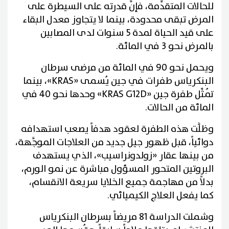
للحالات المتقدِّمة، فإنَّ قدرته على السيطرة على
المرض تبقى محدودة، بينما لا يتجاوز معدل البقاء
على قيد الحياة لمدة 5 سنوات لدى المصابين
بالمرض نحو 3 في المائة.
ويحمل نحو 90 في المائة من مرضى سرطان
البنكرياس طفرات في جين يُسمى «KRAS»، بينما
تُمثِّل طفرة جين «KRAS G12D» وحدها نحو 40 في
المائة من الحالات.
وظلَّت هذه الطفرة لعقود هدفاً يصعب استهدافه
دوائياً، قبل ظهور جيل جديد من العلاجات الموجَّهة،
من بينها عقار «زولدونراسيب»، الذي يستهدف
البروتين المتحور المسؤول مباشرة عن نمو الورم،
بدلاً من مهاجمة جميع الخلايا سريعة الانقسام،
كما يفعل العلاج الكيميائي.
وشملت الدراسة 81 مريضاً بسرطان البنكرياس