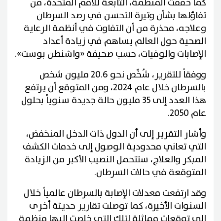
كما خففت المنظمة، التابعة للأمم المتحدة، من
تفاؤلها بشأن وتيرة التحسن في رصد السرطان
وعلاجه، محذرة من أن التفاوت في أنظمة الرعاية
الصحية حول العالم يساهم في زيادة أعداد
الإصابات والوفيات، حسب صحيفة «واشنطن بوست».
ووفقاً للتقرير، شُخِّص نحو 20.6 مليون شخص
بالسرطان خلال عام 2024، ومن المتوقع أن يرتفع
هذا العدد إلى 35 مليون حالة جديدة سنوياً بحلول
عام 2050.
وأشار التقرير إلى أن الدول ذات الدخل المنخفض،
التي تعاني محدودية الوصول إلى خدمات الكشف
المبكر والعلاج، ستتحمل النصيب الأكبر من الزيادة
المتوقعة في حالات السرطان.
وقد ارتفعت معدلات الإصابة بالسرطان عالمياً خلال
السنوات الأخيرة، كما توصلت تقارير حديثة أخرى
إلى توقعات مماثلة لتلك التي خلصت إليها منظمة