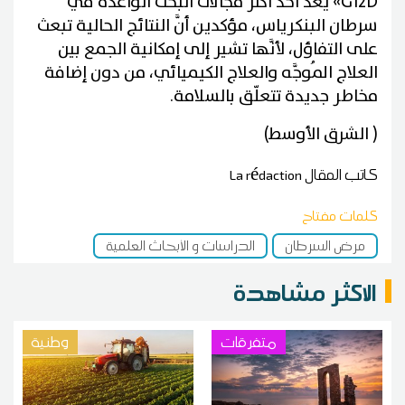
G12D» يُعدُّ أحد أكثر مجالات البحث الواعدة في
سرطان البنكرياس، مؤكدين أنَّ النتائج الحالية تبعث
على التفاؤل، لأنَّها تشير إلى إمكانية الجمع بين
العلاج المُوجَّه والعلاج الكيميائي، من دون إضافة
مخاطر جديدة تتعلّق بالسلامة.
( الشرق الأوسط)
كاتب المقال
La rédaction
كلمات مفتاح
مرض السرطان
الدراسات و الأبحاث العلمية
الاكثر مشاهدة
متفرقات
وطنية