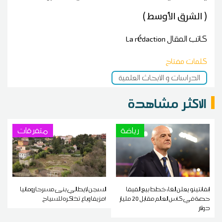
( الشرق الأوسط )
كاتب المقال
La rédaction
كلمات مفتاح
الدراسات و الأبحاث العلمية
الاكثر مشاهدة
رياضة
متفرقات
إنفانتينو يعلن إلغاء خطط بيع الفيفا
السجن لإيطالي بنى مسرحا رومانيا
حصة في كأس العالم مقابل 20 مليار
مزيفا وباع تذاكره للسياح!
دولار