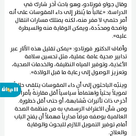
وقال جواو فورتادو، وهو باحث آخر شارك في
الدراسة: «غالباً ما يُنظر إلى داء المقوسات على أنه
أمر حتمي لا مفر منه، لكنه يمتلك مسارات انتقال
واضحة ومحدّدة، ويمكن الوقاية منه والسيطرة
عليه».
وأضاف الدكتور فورتادو: «يمكن تقليل هذه الآثار عبر
تدابير صحية عامة عملية، مثل تحسين سلامة
الأغذية، وتوفير المياه النظيفة، والخدمات الصحية،
وتعزيز الوصول إلى رعاية ما قبل الولادة».
وينبّه الباحثون إلى أن داء المقوسات يتلقى حالياً
تمويلاً بحثياً واهتماماً سياسياً أقل مقارنةً بأمراض
أخرى ذات تأثيرات مُشابهة، أو حتى أقل خطورة.
ومن شأن الاعتراف الرسمي به من منظمة الصحة
العالمية بوصفه مرضاً مدارياً مهملاً أن يفتح الباب
أمام توفير التمويل اللازم للبحوث والوقاية
والعلاج.