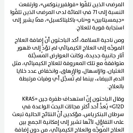
المرضى الذين تلقّوا «فولفيرينوكس»، وارتفعت
النسبة إلى 71 في المائة لدى المرضى الذين تلقّوا
«جيمسيتابين» و«ناب-باكليتاكسيل»، ممّا يشير إلى
استجابة قوية للعلاج.
ومن ناحية السلامة، أكد الباحثون أنَّ إضافة العلاج
الموجَّه إلى العلاج الكيميائي لم تؤدِّ إلى ظهور
آثار جانبية جديدة، وكانت العوارض المُسجَّلة
متوافقةً مع تلك المعروفة للعلاج الكيميائي، مثل
الغثيان، والإسهال، والإرهاق، وانخفاض عدد خلايا
الدم البيضاء، بينما لم تُسجَّل أي وفيات مرتبطة
بالعلاج.
وقال الباحثون إنّ استهداف طفرة جين «KRAS
G12D» يُعدُّ أحد أكثر مجالات البحث الواعدة في
سرطان البنكرياس، مؤكدين أنَّ النتائج الحالية تبعث
على التفاؤل، لأنَّها تشير إلى إمكانية الجمع بين
العلاج المُوجَّه والعلاج الكيميائي، من دون إضافة