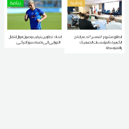
وطنية
رياضة
انطلاق مشروع "شمس" لدعم إنتاج
إتحاد تطاوين يترقب وصول أموال إنتقال
الكهرباء بالمؤسسات الصغرى
النوراني إلى أضنة سبور التركي !
والمتوسطة