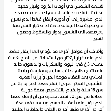
لاشعة الشمس في أوقات الذروة واتباع حمية
غذائية، لتفادي جفاف الجسم لدى مرضى ضغط
الدم، مشيرة إلى أن أدوية ارتفاع ضغط الدم تسرع
في حدوث هذا الجفاف خاصة لدى كبار السن مما
يعرضهم الى الشعور بدوار والسقوط وحصول
كسور.
وأضافت أن عوامل أخرى قد تؤدي الى ارتفاع ضغط
الدم على غرار الإكثار من استهلاك من الملح بكمية
تتعدى 5 غ في اليوم والسكريات والدهون، حاثة
على اتباع نظام غذائي سليم وممارسة رياضة
المشي بعد انقضاء موجة الحر. وأبرزت أهمية
التشخيص المبكر لمرض ارتفاع ضغط الدم بداية من
سن 18 سنة والقيام بالتشخيص بصفة دورية
انطلاقا من سن 30 سنة، محذرة من أن ارتفاع ضغط
الدم يؤثر على أعضاء الجسم ويتسبب في عدة
أمراض أخرى منها أمراض الكلى والجلطات القلبية