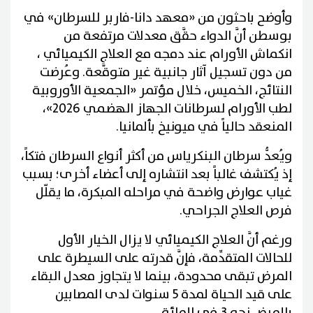
وأوضح باحثون من «معهد دانا-فاربر للسرطان» في
بوسطن أنَّ الدواء حقَّق معدلات مرتفعة من
انكماش الأورام عند دمجه مع العلاج الكيميائي ،
من دون تسجيل آثار جانبية غير متوقَّعة. وعُرضت
النتائج، الخميس، خلال مؤتمر «الجمعية الأوروبية
لطب الأورام لسرطانات الجهاز الهضمي 2026»،
المنعقد حالياً في ميونيخ بألمانيا.
ويُعدُّ سرطان البنكرياس من أكثر أنواع السرطان فتكاً،
إذ يُكتشف غالباً بعد انتشاره إلى أعضاء أخرى؛ بسبب
غياب عوارض واضحة في مراحله المبكرة، ما يقلّل
فرص العلاج الجراحي.
ورغم أنَّ العلاج الكيميائي لا يزال الخيار الأول
للحالات المتقدِّمة، فإنَّ قدرته على السيطرة على
المرض تبقى محدودة، بينما لا يتجاوز معدل البقاء
على قيد الحياة لمدة 5 سنوات لدى المصابين
بالمرض نحو 3 في المائة.