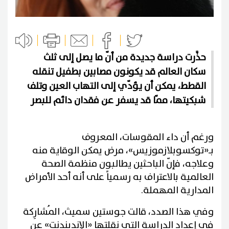
حذَّرت دراسة جديدة من أنّ ما يصل إلى ثلث
سكان العالم قد يكونون مصابين بطفيل تنقله
القطط، يمكن أن يؤدّي إلى التهاب العين وتلف
شبكيتها، ممّا قد يسفر عن فقدان دائم للبصر
ورغم أن داء المقوسات، المعروف
بـ«توكسوبلازموزيس»، مرض يمكن الوقاية منه
وعلاجه، فإنّ الباحثين يطالبون منظمة الصحة
العالمية بالاعتراف به رسمياً على أنه أحد الأمراض
المدارية المهملة.
وفي هذا الصدد، قالت جوستين سميث، المُشارِكة
في إعداد الدراسة التي نقلتها «الإندبندنت» عن