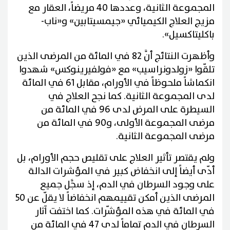
المجموعة الثانية، وعددها 40 مريضاً، العقار مع
مزيج العلاج الكيميائي «جيمسيتابين» و«ناب-
باكليتاكسيل».
وأظهرت النتائج أنَّ 82 في المائة من المرضى الذين
تلقّوا «زولدونراسيب» مع «فولفيرينوكس» شهدوا
انكماشاً ملحوظاً في الأورام، مقابل 61 في المائة
لدى المجموعة الثانية. كما نجح العلاج في
السيطرة على المرض لدى 96 في المائة من
مرضى المجموعة الأولى، و90 في المائة من
مرضى المجموعة الثانية.
ولم يقتصر تأثير العلاج على تقليص حجم الأورام، بل
أدّى أيضاً إلى انخفاض كبير في المؤشرات الدالة
على وجود السرطان في الدم، إذ سجَّل جميع
المرضى الذين أمكن تقييمهم انخفاضاً لا يقلّ عن 50
في المائة في هذه المؤشّرات. كما اختفت آثار
السرطان في الدم تماماً لدى 47 في المائة من