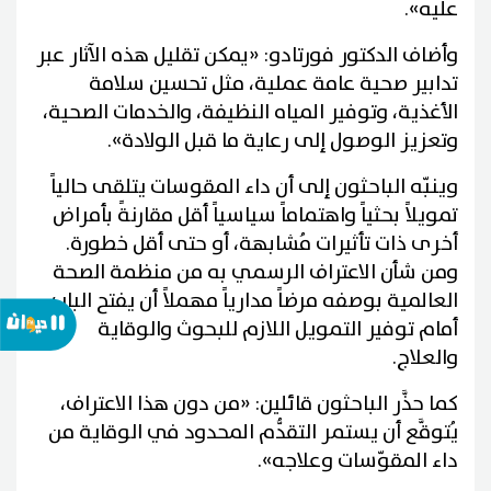
عليه».
وأضاف الدكتور فورتادو: «يمكن تقليل هذه الآثار عبر
تدابير صحية عامة عملية، مثل تحسين سلامة
الأغذية، وتوفير المياه النظيفة، والخدمات الصحية،
وتعزيز الوصول إلى رعاية ما قبل الولادة».
وينبّه الباحثون إلى أن داء المقوسات يتلقى حالياً
تمويلاً بحثياً واهتماماً سياسياً أقل مقارنةً بأمراض
أخرى ذات تأثيرات مُشابهة، أو حتى أقل خطورة.
ومن شأن الاعتراف الرسمي به من منظمة الصحة
العالمية بوصفه مرضاً مدارياً مهملاً أن يفتح الباب
أمام توفير التمويل اللازم للبحوث والوقاية
والعلاج.
كما حذَّر الباحثون قائلين: «من دون هذا الاعتراف،
يُتوقَّع أن يستمر التقدُّم المحدود في الوقاية من
داء المقوّسات وعلاجه».