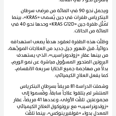
ويحمل نحو 90 في المائة من مرضى سرطان
البنكرياس طفرات في جين يُسمى «KRAS»، بينما
تُمثِّل طفرة جين «KRAS G12D» وحدها نحو 40 في
المائة من الحالات.
وظلَّت هذه الطفرة لعقود هدفاً يصعب استهدافه
دوائياً، قبل ظهور جيل جديد من العلاجات الموجَّهة،
من بينها عقار «زولدونراسيب»، الذي يستهدف
البروتين المتحور المسؤول مباشرة عن نمو الورم،
بدلاً من مهاجمة جميع الخلايا سريعة الانقسام،
كما يفعل العلاج الكيميائي.
وشملت الدراسة 81 مريضاً بسرطان البنكرياس
المنتشر لم يتلقوا علاجاً سابقاً، وقُسموا إلى
مجموعتين. تلقَّت الأولى، وعددها 41 مريضاً، عقار
«زولدونراسيب» مع بروتوكول العلاج الكيميائي
المعدل بدواء «فولفيرينوكس»، بينما تلقَّت