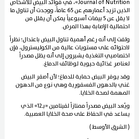
Journal of Nutrition»، في فوائد البيض للأشخاص
الذين تزيد أعمارهم عن 65 عاماً، ووجدت أن تناول ما
لا يقل عن 5 بيضات أسبوعياً يمكن أن يقلل من
احتمالية الإصابة بهذا المرض.
ولفت إلى أنه رغم أهمية تناول البيض باعتدال؛ نظراً
لاحتوائه على مستويات عالية من الكوليسترول، فإن
اختصاصيي التغذية يشيرون إلى أنه يظل مصدراً
لعناصر غذائية حيوية لوظائف الدماغ.
وقد يوفر البيض حماية للدماغ؛ لأن أصفر البيض
غني بالدهون الفسفورية وهي نوع من الدهون
المهمة لصحة الخلايا.
ويُعد البيض مصدراً ممتازاً لفيتامين «بـ12» الذي
يساعد في الحفاظ على صحة الخلايا العصبية.
( الشرق الأوسط )