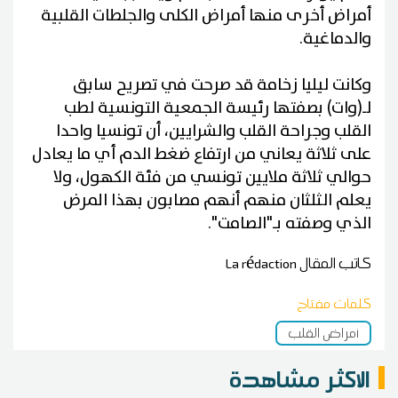
أمراض أخرى منها أمراض الكلى والجلطات القلبية
والدماغية.
وكانت ليليا زخامة قد صرحت في تصريح سابق
لـ(وات) بصفتها رئيسة الجمعية التونسية لطب
القلب وجراحة القلب والشرايين، أن تونسيا واحدا
على ثلاثة يعاني من ارتفاع ضغط الدم أي ما يعادل
حوالي ثلاثة ملايين تونسي من فئة الكهول، ولا
يعلم الثلثان منهم أنهم مصابون بهذا المرض
الذي وصفته بـ"الصامت".
كاتب المقال
La rédaction
كلمات مفتاح
أمراض القلب
الاكثر مشاهدة