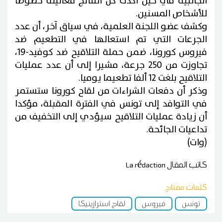
الجانبية في حين أكدت كل النتائج فعاليته خصوصا
للأشخاص المسنين.
وكشف عضو اللجنة العلمية، في سياق آخر، أن عدد
الجرعات التي تم استعالها في التطعيم ضد
فيروس كورونا، ضمن حملة التلاقيح ضد كوفيد-19،
تجاوزت من 250 جرعة، مشيرا إلى أن عدد عمليات
التلاقيح بلغت 12 ألفا تطعيما يوميا.
وذكر أن دفعات الشراءات من لقاح كورونا ستستمر
في التوافد إلى تونس في الفترة المقبلة، مؤكدا
أن زيادة عمليات التلاقيح سيؤدي إلى التخفيف من
تداعيات الجائحة.
(وات)
كاتب المقال
La rédaction
كلمات مفتاح
تونس
فيروس
لقاح استرازينيكا