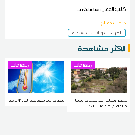
كاتب المقال
La rédaction
كلمات مفتاح
الدراسات و الأبحاث العلمية
الاكثر مشاهدة
متفرقات
متفرقات
السجن لإيطالي بنى مسرحا رومانيا
اليوم: حرارة مرتفعة تصل إلى 44 درجة
مزيفا وباع تذاكره للسياح!