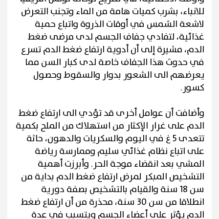
للانباء، بشرب كميات هامة من الماء وتجنب التعرض
لاشعة الشمس في أوقات الذروة واتباع حمية
غذائية، لتفادي جفاف الجسم لدى مرضى ضغط
الدم، مشيرة إلى أن أدوية ارتفاع ضغط الدم تسرع
في حدوث هذا الجفاف خاصة لدى كبار السن مما
يعرضهم الى الشعور بدوار والسقوط وحصول
كسور.
وأضافت أن عوامل أخرى قد تؤدي الى ارتفاع ضغط
الدم على غرار الإكثار من استهلاك من الملح بكمية
تتعدى 5 غ في اليوم والسكريات والدهون، حاثة
على اتباع نظام غذائي سليم وممارسة رياضة
المشي بعد انقضاء موجة الحر. وأبرزت أهمية
التشخيص المبكر لمرض ارتفاع ضغط الدم بداية من
سن 18 سنة والقيام بالتشخيص بصفة دورية
انطلاقا من سن 30 سنة، محذرة من أن ارتفاع ضغط
الدم يؤثر على أعضاء الجسم ويتسبب في عدة