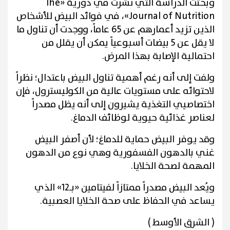
وبحثت الدراسة التي نشرت في دورية «The
Journal of Nutrition»، في فوائد البيض للأشخاص
الذين تزيد أعمارهم عن 65 عاماً، ووجدت أن تناول ما
لا يقل عن 5 بيضات أسبوعياً يمكن أن يقلل من
احتمالية الإصابة بهذا المرض.
ولفت إلى أنه رغم أهمية تناول البيض باعتدال؛ نظراً
لاحتوائه على مستويات عالية من الكوليسترول، فإن
اختصاصيي التغذية يشيرون إلى أنه يظل مصدراً
لعناصر غذائية حيوية لوظائف الدماغ.
وقد يوفر البيض حماية للدماغ؛ لأن أصفر البيض
غني بالدهون الفسفورية وهي نوع من الدهون
المهمة لصحة الخلايا.
ويُعد البيض مصدراً ممتازاً لفيتامين «بـ12» الذي
يساعد في الحفاظ على صحة الخلايا العصبية.
( الشرق الأوسط )