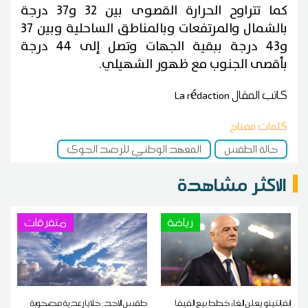
كما تتراوح الحرارة القصوى بين 32 و37 درجة
بالشمال والمرتفعات وبالمناطق الساحلية وبين 37
و43 درجة ببقية الجهات وتصل إلى 44 درجة
بأقصى الجنوب مع ظهور الشهيلي.
كاتب المقال
La rédaction
كلمات مفتاح
حالة الطقس
المعهد الوطني للرصد الجوي
الاكثر مشاهدة
رياضة
متفرقات
إنفانتينو يعلن إلغاء خطط بيع الفيفا
طقس الأحد: خلايا رعدية مصحوبة