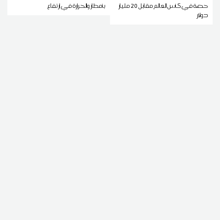
حصة في كأس العالم مقابل 20 مليار
بأمطار والحرارة في ارتفاع
دولار