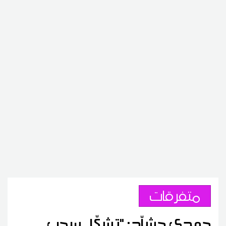
متفرقات
حمدي حشاّد: "تشكّل سحب