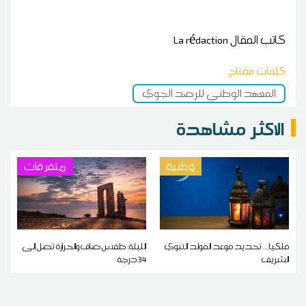
كاتب المقال
La rédaction
كلمات مفتاح
المعهد الوطني للرصد الجوي
الاكثر مشاهدة
وطنية
متفرقات
فلكيا... تحديد موعد المولد النبوي
الليلة: طقس صاف والحرارة تصل إلى
الشريف
34 درجة