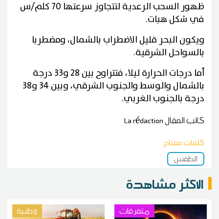
ظهور السحب الرعدية لتتجاوز سرعتها 70 كلم/س
في شكل هبات.
ويكون البحر قليل الاضطراب بالشمال، ومضطربا
بالسواحل الشرقية.
أما درجات الحرارة ليلا، فتتراوح بين 28 و33 درجة
بالشمال والوسط والجنوب الشرقي، وبين 34 و38
درجة بالجنوب الغربي.
كاتب المقال
La rédaction
كلمات مفتاح
الطقس
الاكثر مشاهدة
متفرقات
وطنية