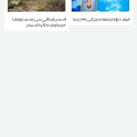
اليوم: حرارة مرتفعة تصل إلى 44 درجة
السجن لإيطالي بنى مسرحا رومانيا
مزيفا وباع تذاكره للسياح!