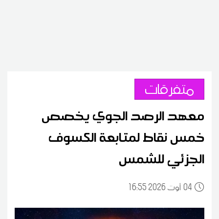
متفرقات
معهد الرصد الجوي يخصص
خمس نقاط لمتابعة الكسوف
الجزئي للشمس
04
16:55 2026 أوت