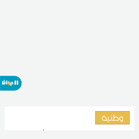
وطنية
نائبة بالبرلمان:الترفيع في أسعار