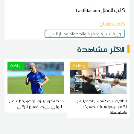
كاتب المقال
La rédaction
كلمات مفتاح
وزارة الأسرة والمرأة والطفولة وكبار السن
الاكثر مشاهدة
وطنية
رياضة
انطلاق مشروع "شمس" لدعم إنتاج
إتحاد تطاوين يترقب وصول أموال إنتقال
الكهرباء بالمؤسسات الصغرى
النوراني إلى أضنة سبور التركي !
والمتوسطة