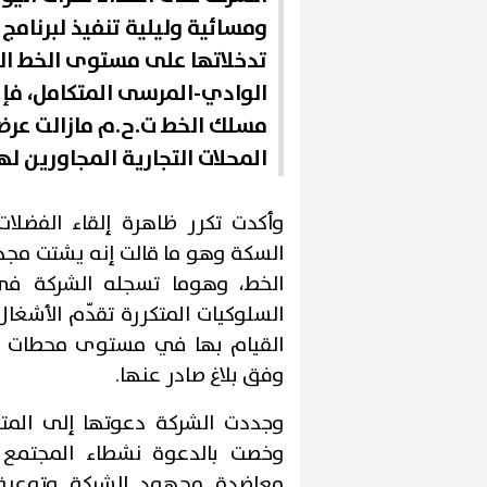
ومسائية وليلية تنفيذ لبرنامج
تدخلاتها على مستوى الخط ال
الوادي-المرسى المتكامل، فإن
مسلك الخط ت.ح.م مازالت عرضة
المحلات التجارية المجاورين ل
وأكدت تكرر ظاهرة إلقاء الفضلا
السكة وهو ما قالت إنه يشتت مجهو
الخط، وهوما تسجله الشركة في
السلوكيات المتكررة تقدّم الأشغا
القيام بها في مستوى محطات "تو
وفق بلاغ صادر عنها.
وجددت الشركة دعوتها إلى المت
وخصت بالدعوة نشطاء المجتمع ا
معاضدة مجهود الشركة وتوعية 