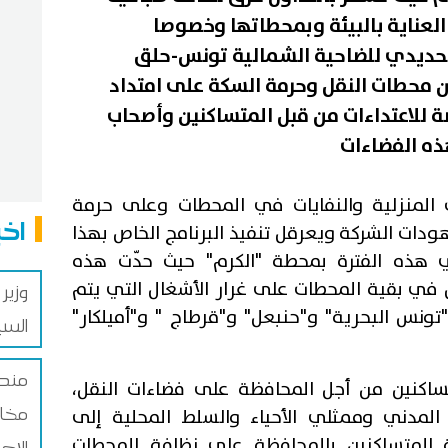
 العناية بالبيئة وبمحطاتها وخصوصا
حديدي للضاحية الشمالية تونس-حلق
 محطات النقل وحرمة السكة على امتداد
 للاعتداءات من قبل المتساكنين وأصحاب
هذه الفضاءات
ت المنزلية والنفايات في المحطات وعلى حرمة
اخب
دات الشركة ويعرقل تنفيذ البرنامج الخاص بهذا
 هذه الفترة بمحطة "الكرم" حيث حدّت هذه
ل في بقية المحطات على غرار الأشغال التي يتم
وزير
نس البحرية" و"حنبعل" و"قرطاج " و"أميلكار"
الس
مندو
ساكنين من أجل المحافظة على فضاءات النقل،
مخاط
لمدني وممثلي الأحياء والسلط المحلية إلى
المتساكنين بالمحافظة على نظافة المحطات
الاص