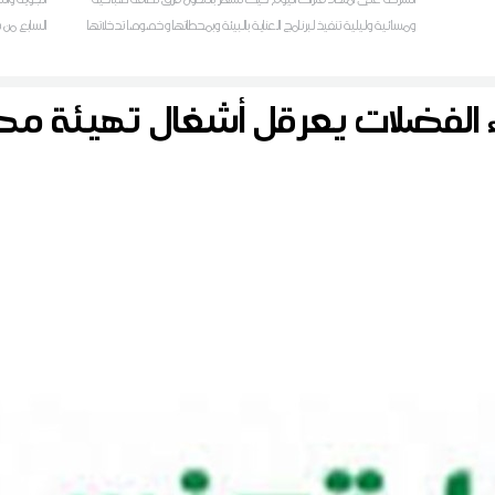
ومسائية وليلية تنفيذ لبرنامج العناية بالبيئة وبمحطاتها وخصوصا تدخلاتها
السابع من 
على مستوى الخط الحديدي للضاحية الشمالية تونس-حلق الوادي-
المرسى المتكامل، فإن محطات النقل وحرمة السكة على امتداد مسلك
اء الفضلات يعرقل أشغال تهيئة 
الخط ت.ح.م مازالت عرضة للاعتداءات من قبل المتساكنين وأصحاب
المحلات التجارية المجاورين لهذه الفضاءات