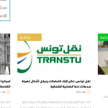
مخاط
الاص
ياضة
وطنية
نقل تونس: تكرر إلقاء الفضلات يعرقل أشغال تهيئة
إسبانيا
محطات خط الضاحية الشمالية
القادمة 
منذ ساعة
منذ
د
هاجم
أعلنت شركة النقل بتونس أنه رغم المجهود المتواصل الذي يؤمّنه أعوان
الشركة على امتداد فترات اليوم حيث تسهر بالتداول فرق نظافة صباحية
الجوية وال