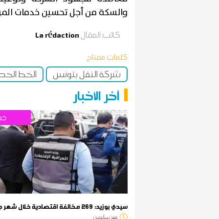
والسكة من أجل تحسين خدمات الم
كاتب المقال
La rédaction
كلمات مفتاح
شركة النقل بتونس
الخط الح
آخر الأخبار
جه
سيدي بوزيد: 269 مخالفة اقتصادية خلال شهر جويلية
منذ ساعتين