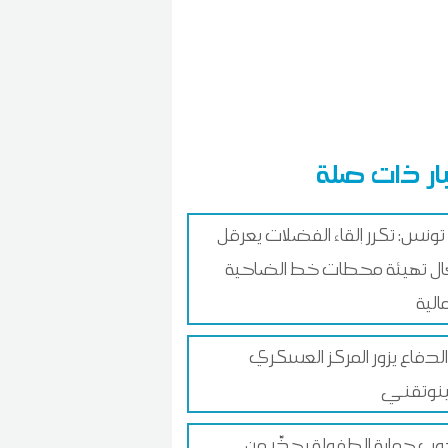
ار ذات صلة
تونس: تكرر إلقاء الفضلات يعرقل
ل تهيئة محطات خط الضاحية
الية
 الدفاع يزور المركز العسكري
ينوتقني
ب حماية الطفولة يحذّر من