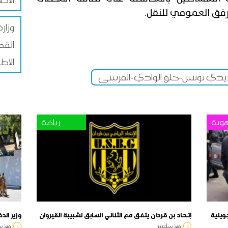
رفق العمومي للنقل.
وزار
القط
الأط
ديدي تونس-حلق الوادي-المرسى
وية
رياضة
إتحاد بن قردان يتفق مع الثنائي السابق لشبيبة القيروان
وزير الد
منذ ساعتين
منذ س