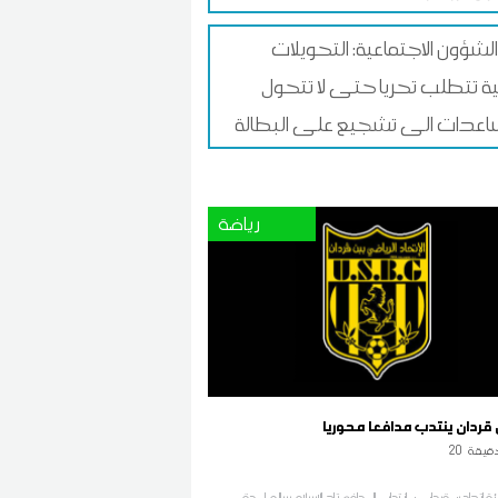
الشؤون الاجتماعية: التحويلات
لية تتطلب تحريا حتى لا تتحول
اعدات الى تشجيع على البطالة
رياضة
 قردان ينتدب مدافعا محوريا
قيقة
20
اتحاد بن قردان من انتداب المدافع تاج الاسلام سالم لمدة