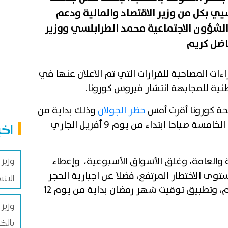
 بكل من وزير الاقتصاد والمالية ودعم
 الشؤون الاجتماعية محمد الطرابلسي ووزير
ءات المصاحبة للقرارات التي تم الاعلان عنها في
طنية للمجابهة انتشار فيروس كورونا.
فحة كورونا أقرت أمس
حظر الجولان
وذلك بداية من
الساعة السابعة مساء إلى الساعة الخامسة صباحا ابتداء من يوم 9 أفريل الجاري
اخب
وزير
ة والعامة، وغلق الأسواق الأسبوعية، وإعطاء
توى الاختطار المرتفع، فضلا عن اجبارية الحجر
الشغ
الاجباري للوافدين من الخارج بـ5 أيام، وتطبيق توقيت شهر رمضان بداية من يوم 12
وزير 
بالخ