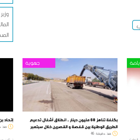
وزير 
الما
ي
المس
ياضة
جهوية
بكلفة تناهز 60 مليون دينار .. انطلاق أشغال تدعيم
إتحاد بن
الطريق الوطنية بين قفصة و القصرين خلال سبتمبر
منذ
د
منذ
دقيقة
46
 النوادي
تمكنت هيئة 