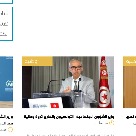
مناظر
تفتح
الكت
نية
وطنية
 تحريا
وزير الشؤون الاجتماعية : التونسيون بالخارج ثروة وطنية
وزير الش
ة
قيد الد
منذ ساعة
منذ س
قال وزير الشؤون الاجتماعية عصام الأحمر خلال اشرافه الخميس بالقيروان على