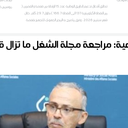
تنطلق أشغال تدعيم الطريق الوطنية عدد 15 الرابطة بين قفصة و القصرين (
موسمين قا
من النقطة الكيلومترية 137 الى النقطة 166.7 ) بطول 29.7 كلم ،خلال
شهر سبتمبر 2026 ، وفق ما صرح به المدير الجهوي للتجهيز بقفصة
علي عمار لمراسل ديوان أف أم
اعية: مراجعة مجلة الشغل ما تزال