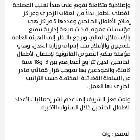
وإصلاحية متكاملة تقوم على مبدأ تغليب المصلحة
الفضلى للطفل بدلاً من العقاب الزجري ومراكز
إصلاح الأطفال الجانحين وعددها 5 مراكز هي
مؤسسات عمومية ذات صبغة إدارية تتمتع
بالإستقلال المالي وترجع بالنظر إلى الهيئة العامة
للسجون والإصلاح تحت إشراف وزارة العدل، وهي
مؤهلة بحكم النصوص القانونية لإحتضان الأطفال
الجانحين الذين تتراوح أعمارهم بين 13 و18 سنة
كاملة، والمودعين بها بموجب قرار قضائي صادر
عن السلطة القضائية المختصة حسب التراتيب
الجاري بها العمل.
ولفت معز الشريف إلى عدم نشر إحصائيات لأعداد
الاطفال الجانحين خلال السنوات الأخيرة.
المصدر: وات