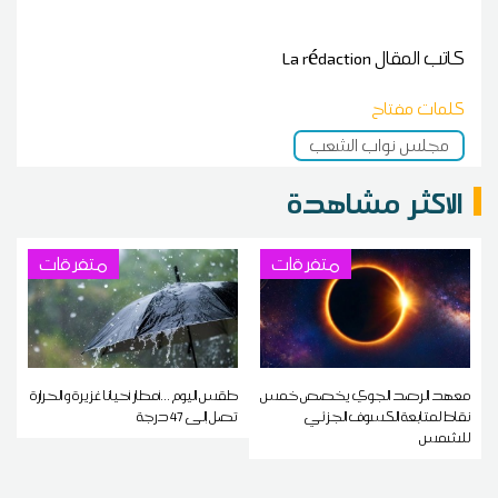
كاتب المقال
La rédaction
كلمات مفتاح
مجلس نواب الشعب
الاكثر مشاهدة
متفرقات
متفرقات
معهد الرصد الجوي يخصص خمس
طقس اليوم ...أمطار أحيانا غزيرة و الحرارة
نقاط لمتابعة الكسوف الجزئي
تصل إلى 47 درجة
للشمس