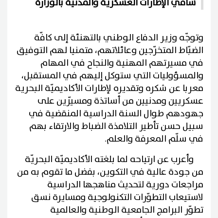
سامي الإطارات العسكرية والمدنية بالوزارة
وتوجّه وزير الدفاع الوطني بالتهنئة إلى كافّة
الضبّاط المتخرّجين وعائلاتهم، متمنيا لهم التوفيق
في مسيرتهم المهنية والنجاح في المهام
والمسؤوليات التي ستوكل إليهم في المستقبل،
معربا عن شكره وتقديره لإطارات الأكاديميّة البحرية
عسكريين ومدنيين من أساتذة ومسيّرين على
جهودهم طوال السنة الدراسية المنقضية في
سبيل حسن تأطير التلامذة الضباط والارتقاء بهم
في سلّم المعرفة والعلم.
وأعرب عن ارتياحه لما بلغته الأكاديميّة البحريّة
من جودة عالية في التكوين، بفضل ما تقوم به من
مراجعات دورية لتحديث مناهجها الدراسية
لاستيعاب التطوّرات التكنولوجية ومسايرة نسق
تطوّر البرامج الجامعية الوطنية والعالمية