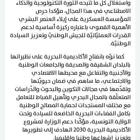
واستغلال كل ما تُتيحه الثورة التكنولوجية والذكاء
الاصطناعي في هذا المجال، مؤكدا حرص
المؤسسة العسكرية على إيلاء العنصر البشري
الأهمية القصوى باعتباره ركيزة أساسية لدعم
القدرات العمليّاتيّة للجيش الوطنيّ وتعزيز السيادة
الوطنيّة.
كما نوّه بانفتاح الأكاديمية البحرية على نظيراتها
بالبلدان الشقيقة والصديقة والجامعات الوطنية
والأجنبية والتفاعل مع محيطها الاقتصادي
والاجتماعي، ما ساهم في ضمان حيويّتها
وتقدّمها في مجالات التكوين والبحوث والدّراسات
المتعلّقة بالمجال البحري وتأهيل الضباط للتعامل
مع مختلف المستجدات لحماية المصالح الوطنية
بكامل الفضاءات البحرية الخاضعة للسيادة وتحت
الولاية التونسية، مؤكّدا دعم الوزارة لمشروع
الأكاديمية البحرية 2030 الهادف إلى تطويرها
وتعزيز إشعاعها وطنيا وإقليميا.