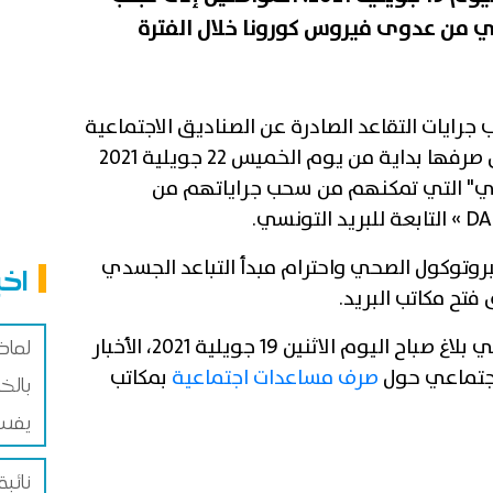
قي من عدوى فيروس كورونا خلال الفترة
 جرايات التقاعد الصادرة عن الصناديق الاجتماعية
( CNSS و CNRPS )، والتي سينطلق صرفها بداية من يوم الخميس 22 جويلية 2021
ي" التي تمكنهم من سحب جراياتهم من
بروتوكول الصحي واحترام مبدأ التباعد الجسدي
اخب
فتح مكاتب البريد.
ويشار إلى البريد التونسي نفى، في بلاغ صباح اليوم الاثنين 19 جويلية 2021، الأخبار
لماذ
اجتماعي حول
صرف مساعدات اجتماعية
بمكاتب
بالخ
يفس
نائبة