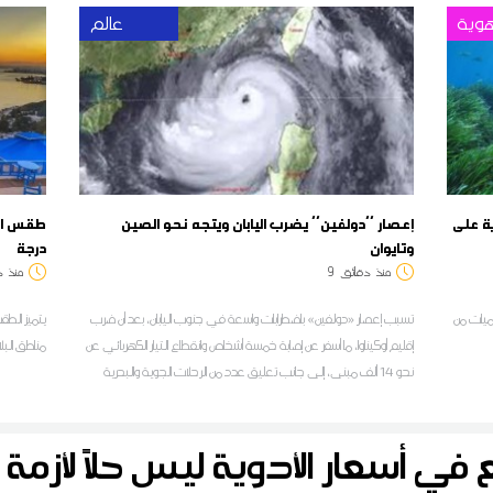
وية
عالم
ة على
إعصار ''دولفين'' يضرب اليابان ويتجه نحو الصين
وتايوان
درجة
منذ
دقائق
9
منذ
د
كميات من
تسبب إعصار «دولفين» باضطرابات واسعة في جنوب اليابان، بعد أن ضرب
يتميز الط
إقليم أوكيناوا، ما أسفر عن إصابة خمسة أشخاص وانقطاع التيار الكهربائي عن
مناطق البلا
نحو 14 ألف مبنى، إلى جانب تعليق عدد من الرحلات الجوية والبحرية
فيع في أسعار الأدوية ليس حلاً لأزم