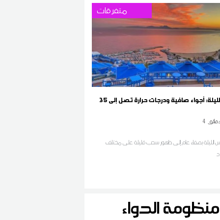
متفرقات
طقس الليلة: أجواء صافية ودرجات حرارة تصل إلى 35
قائق
4
قس الليلة بصفاء عام إلى ظهور سحب قليلة على مختلف
د
ة منظومة الدواء