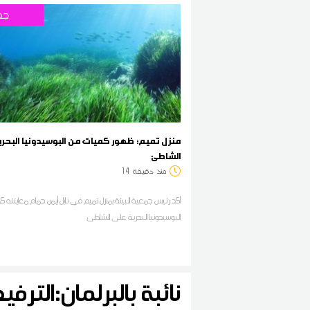
جه
منزل تميم: ظهور كميات من البوسيدونيا البحري
الشاطئ
منذ
دقيقة
14
أكد رئيس جمعية البيئة بمنزل تميم في نابل أيمن حمام معاينته 
البوسيدونيا البحرية على الشاطئ
نائبة بالبرلمان:التر