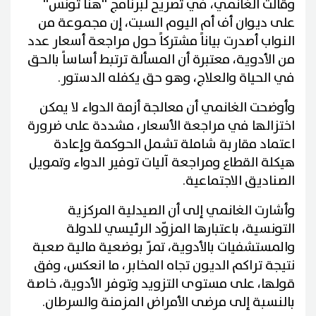
وقالت الغانمي، في تصريح لبرنامج ''هنا تونس''
على ديوان أف أم اليوم السبت، إن مجموعة من
النواب أصدرت بياناً مشتركاً حول مراجعة أسعار عدد
من الأدوية، معتبرة أن المسألة ترتبط أساساً بالحق
في الحياة والعلاج، وهو حق يكفله الدستور.
وأوضحت الغانمي أن معالجة أزمة الدواء لا يمكن
اختزالها في مراجعة الأسعار، مشددة على ضرورة
اعتماد مقاربة شاملة تشمل الحوكمة وإعادة
هيكلة القطاع ومراجعة آليات توفير الدواء وتمويل
الصناديق الاجتماعية.
وأشارت الغانمي إلى أن الصيدلية المركزية
التونسية، باعتبارها المزوّد الرئيسي للدولة
والمستشفيات بالأدوية، تمرّ بوضعية مالية صعبة
نتيجة تراكم الديون تجاه المخابر، ما انعكس، وفق
قولها، على مستوى التزويد وتوفر الأدوية، خاصة
بالنسبة إلى مرضى الأمراض المزمنة والسرطان.