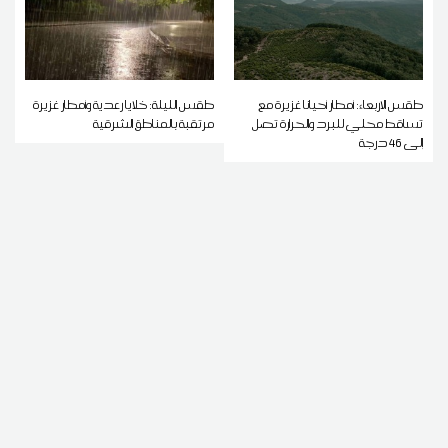
طقس الاربعاء: أمطار أحيانا غزيرة مع
طقس الليلة: خلايا رعدية وأمطار غزيرة
تساقط محلي للبرد والحرارة تصل
مرتقبة بالمناطق الشرقية
إلى 46 درجة