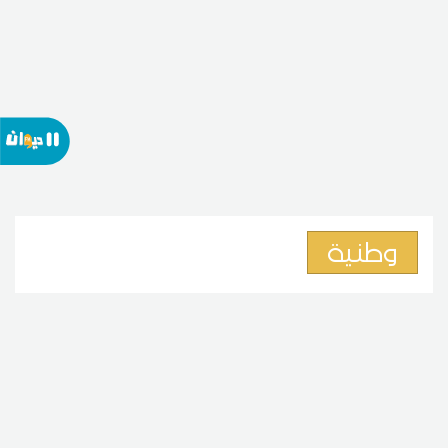
وطنية
وزير الشؤون الاجتماعية: التحويلات
المالية تتطلب تحريا حتى لا تتحول
المساعدات الى تشجيع على
البطالة