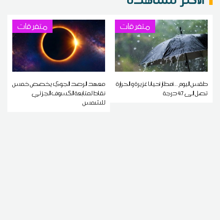
متفرقات
متفرقات
طقس اليوم ...أمطار أحيانا غزيرة و الحرارة
معهد الرصد الجوي يخصص خمس
تصل إلى 47 درجة
نقاط لمتابعة الكسوف الجزئي
للشمس