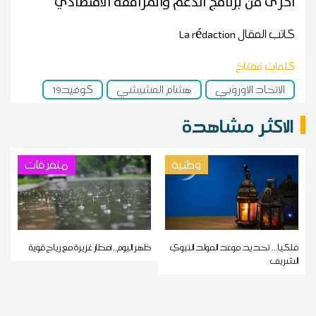
أخرى من برنامج الدعم والمرافقة الاقتصادي
كاتب المقال
La rédaction
كلمات مفتاح
الإتحاد الأوروبي
هشام المشيشي
كوفيد19
الاكثر مشاهدة
وطنية
متفرقات
فلكيا... تحديد موعد المولد النبوي
ظهر اليوم.. أمطار غزيرة مع رياح قوية
الشريف