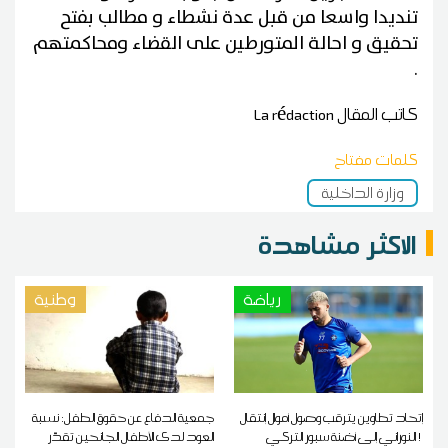
تنديدا واسعا من قبل عدة نشطاء و مطالب بفتح
تحقيق و احالة المتورطين على القضاء ومحاكمتهم
.
كاتب المقال
La rédaction
كلمات مفتاح
وزارة الداخلية
الاكثر مشاهدة
رياضة
وطنية
إتحاد تطاوين يترقب وصول أموال إنتقال
جمعية الدفاع عن حقوق الطفل: نسبة
النوراني إلى أضنة سبور التركي !
العود لدى الأطفال الجانحين تقدّر