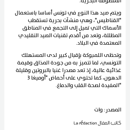
المنظومة البحرية.
ويتم صيد هذا النوع في تونس أساسا باستعمال
"القناطيس"، وهي منشآت بحرية تستقطب
الأسماك التي تميل إلى التجمع في المناطق
المظللة، وتعد من أقدم تقنيات الصيد التقليدي
المعتمدة في البلاد.
وتحظى اللمبوكة بإقبال كبير لدى المستهلك
التونسي، لما تتميز به من جودة المذاق وقيمة
غذائية عالية، إذ تعد مصدرا غنيا بالبروتين وقليلة
الدهون، كما تحتوي على أحماض "أوميغا 3
"المفيدة لصحة القلب والدماغ.
المصدر: وات
كاتب المقال
La rédaction