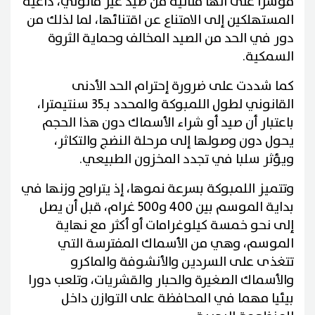
مؤشرا على أنها متأتية من صيد غير قانوني، داعية
المستهلكين إلى الامتناع عن اقتنائها، لما لذلك من
دور في الحد من الصيد المخالف وحماية الثروة
السمكية.
كما شددت على ضرورة إحترام الحد الأدنى
القانوني لطول اللمبوكة والمحدد بـ35 سنتيمترا،
باعتبار أن صيد أو شراء الأسماك دون هذا الحجم
يحول دون وصولها إلى مرحلة النضج والتكاثر،
ويؤثر سلبا في تجدد المخزون الطبيعي.
وتتميز اللمبوكة بسرعة نموها، إذ يتراوح وزنها في
بداية الموسم بين 400 و500 غرام، قبل أن يصل
إلى نحو خمسة كيلوغرامات أو أكثر مع نهاية
الموسم، وهي من الأسماك المفترسة التي
تتغذى على السردين والأنشوفة والماكرو
والأسماك الصغيرة والحبار والقشريات، وتلعب دورا
بيئيا مهما في المحافظة على التوازن داخل