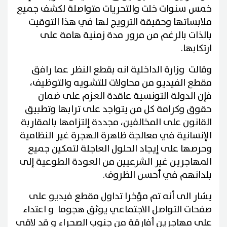
خمس سنوات خلت والتحريات متواصلة لكشف جميع
ملابساتها وحقيقة الترويج لها في هذا التوقيت
بالذات بالرغم من مرور مدة زمنية هامة على
ارتكابها.
وقالت وزارة الداخلية انه بقطع النظر عما رافق
مقطع الفيديو من محاولات للتشويه والتوظيف،
فإن الدولة التونسية عاقدة العزم على ضمان
حقوق وكرامة كل من يتواجد على ترابها وتطبيق
القانون على المخالفين، مجددة إلتزامها بالمقاربة
الإنسانية في معالجة ظاهرة الهجرة غير النظامية
وحرصها على إيجاد الحلول العاجلة لتمكين جميع
المهاجرين غير الشرعيين من العودة الطوعية إلى
بلدانهم في أحسن الظروف.
يشار الى أنه تم مؤخرا تداول مقطع فيديو على
صفحات التواصل الاجتماعي يوثق هجوما و اعتداء
على مهاجرين أفارقة من جنوب الصحراء و قد لاقى