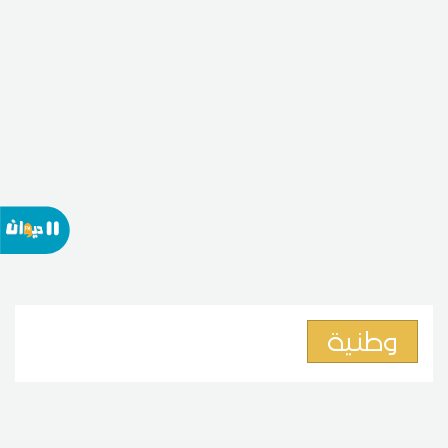
وطنية
جمعية علوم الفلك: الأجسام
المُضيئة المرصودة في سماء