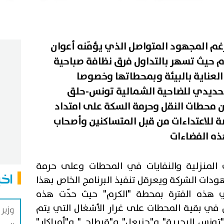
رغم المجهود المتواصل الذي يؤمّنه أعوان
وم حيث تسهر بالتداول فرق نظافة صباحية
 العناية بالبيئة وبمحطاتها وخصوصا
حديدي للضاحية الشمالية تونس-حلق
 محطات النقل وحرمة السكة على امتداد
 للاعتداءات من قبل المتساكنين وأصحاب
هذه الفضاءات
ت المنزلية والنفايات في المحطات وعلى حرمة
اخب
دات الشركة ويعرقل تنفيذ البرنامج الخاص بهذا
 هذه الفترة بمحطة "الكرم" حيث حدّت هذه
ل في بقية المحطات على غرار الأشغال التي يتم
وزير
نس البحرية" و"حنبعل" و"قرطاج " و"أميلكار"