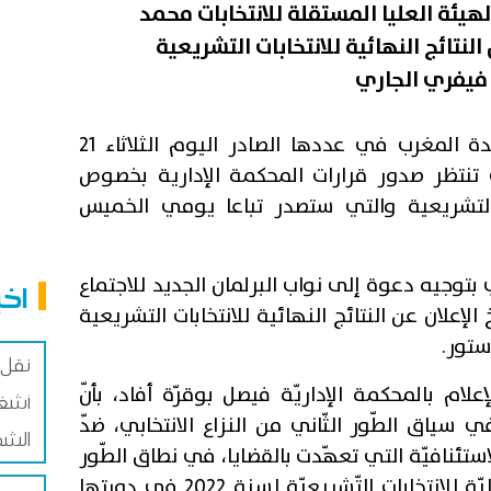
ئة العليا المستقلة للانتخابات محمد
النتائج النهائية للانتخابات التشريعية
وأفاد المنصري، في تصريح لجريدة المغرب في عددها الصادر اليوم الثلاثاء 21
لانتخابات تنتظر صدور قرارات المحكمة الإدارية بخصوص
لتشريعية والتي ستصدر تباعا يومي الخميس
توجيه دعوة إلى نواب البرلمان الجديد للاجتماع
اخب
 يوما من تاريخ الإعلان عن النتائج النهائية للانتخابات التشريعية
نقل 
علام بالمحكمة الإداريّة فيصل بوقرّة أفاد، بأنّ
أشغا
 سياق الطّور الثّاني من النزاع الانتخابي، ضدّ
الشم
لاستئنافيّة التي تعهّدت بالقضايا، في نطاق الطّور
القضائي الأوّل لنزاعات النّتائج الأوّليّة للانتخابات التّشريعيّة لسنة 2022 في دورتها