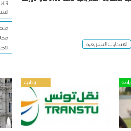
وزير
الس
مندو
مخاط
الانتخابات التشريعية
الاص
ياضة
وطنية