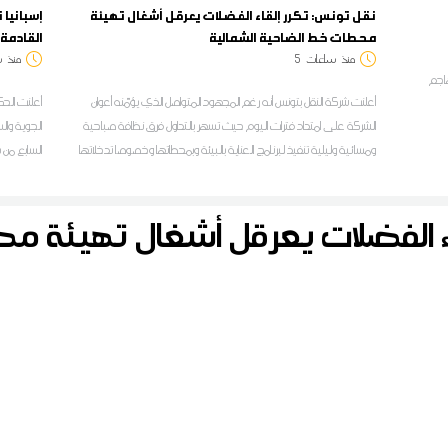
نقل تونس: تكرر إلقاء الفضلات يعرقل أشغال تهيئة
إسبانيا
محطات خط الضاحية الشمالية
القادمة 
منذ
ساعات
5
منذ
س
هاجم
أعلنت شركة النقل بتونس أنه رغم المجهود المتواصل الذي يؤمّنه أعوان
الشركة على امتداد فترات اليوم حيث تسهر بالتداول فرق نظافة صباحية
الجوية وال
ومسائية وليلية تنفيذ لبرنامج العناية بالبيئة وبمحطاتها وخصوصا تدخلاتها
السابع من 
على مستوى الخط الحديدي للضاحية الشمالية تونس-حلق الوادي-
المرسى المتكامل، فإن محطات النقل وحرمة السكة على امتداد مسلك
اء الفضلات يعرقل أشغال تهيئة 
الخط ت.ح.م مازالت عرضة للاعتداءات من قبل المتساكنين وأصحاب
المحلات التجارية المجاورين لهذه الفضاءات