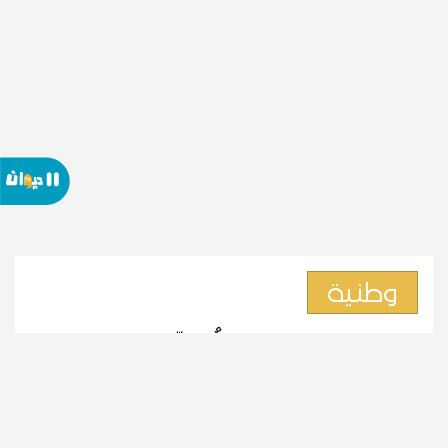
وطنية
جمعية "تونسي" تُحذّر من شراء
أسماك اللمبوكة قبل 15 أوت