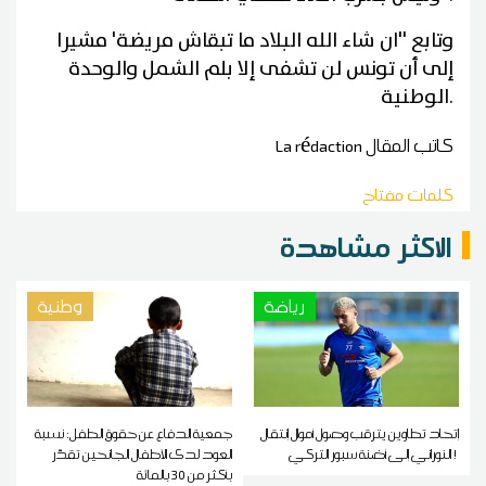
وتابع ''ان شاء الله البلاد ما تبقاش مريضة' مشيرا
إلى أن تونس لن تشفى إلا بلم الشمل والوحدة
.
الوطنية
كاتب المقال
La rédaction
كلمات مفتاح
الاكثر مشاهدة
رياضة
وطنية
إتحاد تطاوين يترقب وصول أموال إنتقال
جمعية الدفاع عن حقوق الطفل: نسبة
النوراني إلى أضنة سبور التركي !
العود لدى الأطفال الجانحين تقدّر
بأكثر من 30 بالمائة