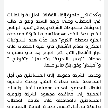
وأكدت تكرر ظاهرة إلقاء الفضلات المنزلية والنفايات
في المحطات وعلى حرمة السكة وهو ما قالت
إنه يشتت مجهودات الشركة ويعرقل تنفيذ البرنامج
الخاص بهذا الخط، وهوما تسجله الشركة في هذه
الفترة بمحطة "الكرم" حيث حدّت هذه السلوكيات
المتكررة تقدّم الأشغال في بقية المحطات على
غرار الأشغال التي يتم القيام بها في مستوى
محطات "تونس البحرية" و"حنبعل" و"قرطاج "
و"أميلكار" وفق بلاغ صادر عنها.
وجددت الشركة دعوتها إلى المتساكنين من أجل
المحافظة على فضاءات النقل، وخصت بالدعوة
نشطاء المجتمع المدني وممثلي الأحياء والسلط
المحلية إلى معاضدة مجهود الشركة وتوعية
المتساكنين بالمحافظة على نظافة المحطات
والسكة من أجل تحسين خدمات المرفق العمومي