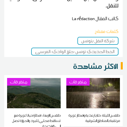
للنقل.
كاتب المقال
La rédaction
كلمات مفتاح
شركة النقل بتونس
الخط الحديدي تونس-حلق الوادي-المرسى
الاكثر مشاهدة
متفرقات
متفرقات
طقس الليلة: خلايا رعدية وأمطار غزيرة
طقس الاربعاء: أمطار أحيانا غزيرة مع
مرتقبة بالمناطق الشرقية
تساقط محلي للبرد والحرارة تصل
إلى 46 درجة