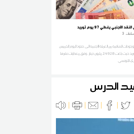
قد الأجنبي يغطي 97 يوم توريد
اعات
3
ودات الصافية من العملة الأجنبية الى حدود اليوم الخميس
97 يوم توريد حيث بلغت 24928 مليون دينار ، وفق معطيات نشرها
كزي التونسي
 قيد الدرس