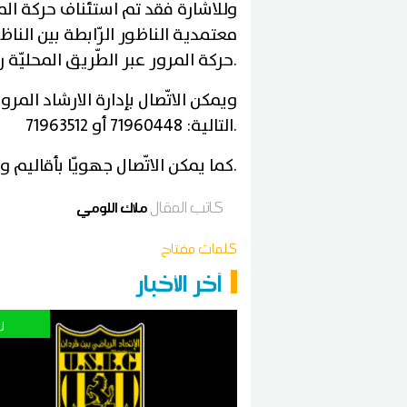
معتمدية الناظور الرّابطة بين الن
.
حركة المرور عبر الطّريق المحليّة رقم
ويمكن الاتّصال بإدارة الارشاد الم
.
التالية: 71960448 أو 71963512
.
كما يمكن الاتّصال جهويّا بأقاليم ومنا
كاتب المقال
ملاك اللومي
كلمات مفتاح
آخر الأخبار
ر