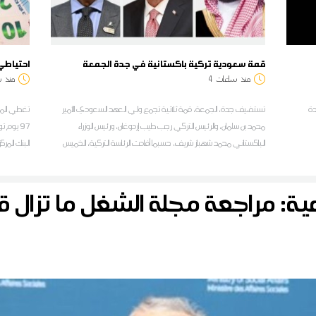
قمة سعودية تركية باكستانية في جدة الجمعة
احتياطي الن
منذ
ساعات
4
منذ
س
دة
تستضيف جدة، الجمعة، قمة ثلاثية تجمع ولي العهد السعودي الأمير
تغطي الموج
محمد بن سلمان، والرئيس التركي رجب طيب إردوغان، ورئيس الوزراء
الباكستاني محمد شهباز شريف، حسبما أفادت الرئاسة التركية، الخميس
البنك المر
اعية: مراجعة مجلة الشغل ما تزال