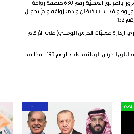
وللاشارة فقد تم استئناف حركة المرور بالطريق المحليّة رقم 630 منطقة زواغة
اظور وصواف بسبب فيضان وادي زواغة وتمّ تحويل
 132
روري (إدارة عمليّات الحرس الوطني) على الأرقام
طق الحرس الوطني على الرقم 193 المجّاني
ياضة
عالم