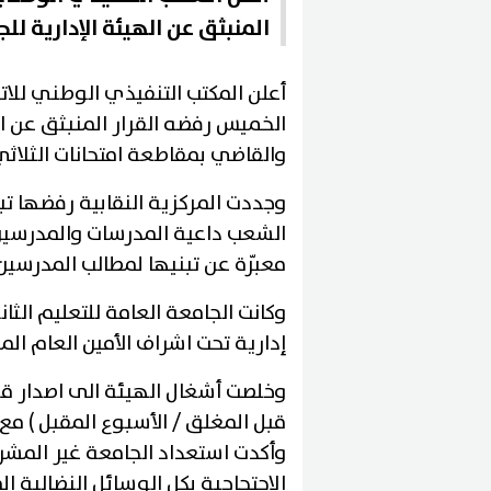
المنبثق عن الهيئة الإدارية لل
أعلن المكتب التنفيذي الوطني للات
الخميس رفضه القرار المنبثق عن اله
والقاضي بمقاطعة امتحانات الثلاثي 
وجددت المركزية النقابية رفضها تب
الشعب داعية المدرسات والمدرسين ا
معبّرة عن تبنيها لمطالب المدرسين
إدارية تحت اشراف الأمين العام ال
وخلصت أشغال الهيئة الى اصدار قرار
قبل المغلق / الأسبوع المقبل ) مع
وأكدت استعداد الجامعة غير المشر
الاحتجاجية بكل الوسائل النضالية ا