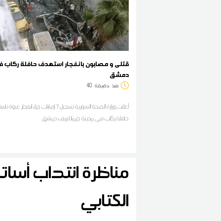
قتلى و مصابون بانفجار استهدف حافلة ركاب ف
دمشق
منذ
دقيقة
40
أعلنت وزارة الصحة السورية تسجيل 7 إصابات جراء انفجار 
حافلة ركاب في مدينة جرمانا بريف دمشق
مناظرة انتداب أساتذ
الكتابي