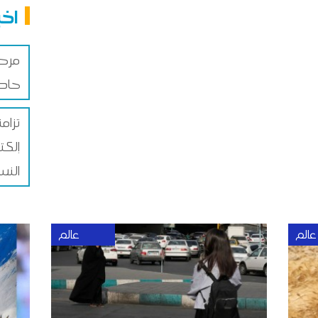
اخب
حادث
تزامن
إلكت
النسا
عالم
عالم