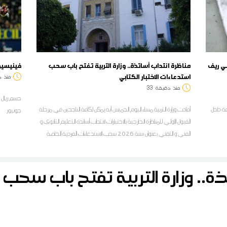
ي ريف
مناظرة انتداب أساتذة.. وزارة التربية تفتح باب سحب
فينيسيوس
استدعاءات الاختبار الكتابي
منذ
د
منذ
دقيقة
33
حسم ريال م
عبوة ناسفة داخل
أفادت وزارة التربية مساء اليوم الخميس أنه يمكن لكافة الناجحين في مرحلة
جونيور
القبول الأولي للمناظرة الخارجية بالاختبارات لانتداب أساتذة التعليم الثانوي و
الفني و التقني بعنوان سنة 2026 سحب الاستدعاءات الفردية الخاصة
بالاختبار الكتابي باعتماد رقم بطاقة التعريف الوطنية وذلك عبر الشبكة
التربوية أدونات
ة.. وزارة التربية تفتح باب سحب ا