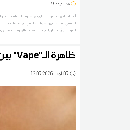
منذ
دقيقة
23
أكد نائب الجمعية التونسية للأمراض الصدرية والحساسية وعضو ا
التونسي ضد التدخين وعضو الاتحاد العربي لمكافحة التبغ، الدكتو
السويسي، أن السجائر الإلكترونية تشهد انتشارًا متزايدًا، خاصة 
الشباب وفي الفضاءات العامة، وسط اعتقادات خاطئة بأنها أقل ضرر
السجائر التقليدية أو أنها غير مضرة بالصحة
ظاهرة الـ"Vape" بين الشباب... مختص يحذر من مخاطره الصحية
07
13:07 2026 أوت