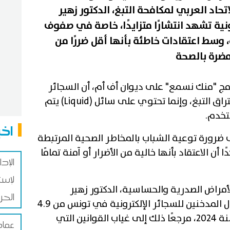
حاد العربي لمكافحة التبغ، الدكتور زهير
نية تشهد انتشارًا متزايدًا، خاصة في صفوف
وسط اعتقادات خاطئة بأنها أقل ضررًا من
 مضرة بالصحة
ج "منك نسمع" على ديوان أف أم، أن السجائر
الإلكترونية (Vape) لا تعتمد على احتراق التبغ، وإنما تحتوي على سائل (Liquid) يتم
تخدم.
اخب
ضرورة توعية الشباب بالمخاطر الصحية المرتبطة
 أن الاعتقاد بأنها خالية من الأضرار أو آمنة تمامًا
الإد
لإست
لأمراض الصدرية والحساسية، الدكتور زهير
الحر
السويسي، إلى ارتفاع نسبة الأطفال المدخنين للسجائر الإلكترونية في تونس من 4.9
بالمائة سنة 2017 إلى 16 بالمائة سنة 2024، مرجعًا ذلك إلى غياب القوانين التي
عماد