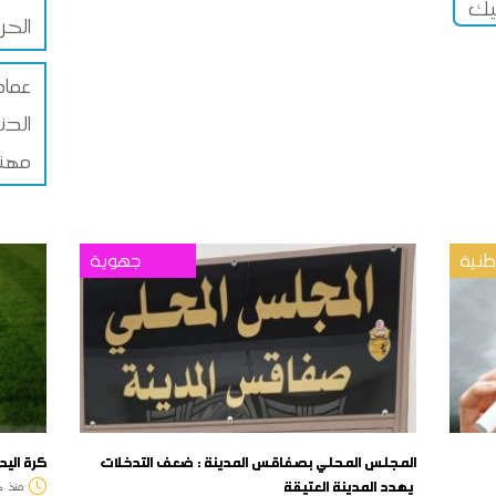
يك
الحر
عماد
الدني
مهن
نية
جهوية
المجلس المحلي بصفاقس المدينة : ضعف التدخلات
كرة اليد
يهدد المدينة العتيقة
منذ
د