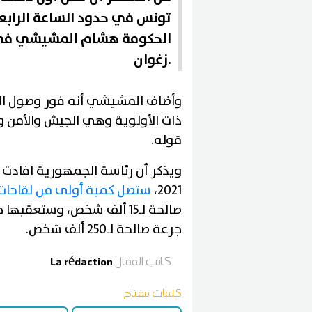
تونس في حدود الساعة الرابعة
الحكومة هشام المشيشي في تصر
زغوان.
وأضاف المشيشي أنه فور وصول الد
ذات الأولوية وهي الجيش والأمن و
قوله.
2021،
ستصل كمية أولى من لقاحات ك
جرعة صالحة لـ250 ألف شخص.
كاتب المقال
La rédaction
كلمات مفتاح