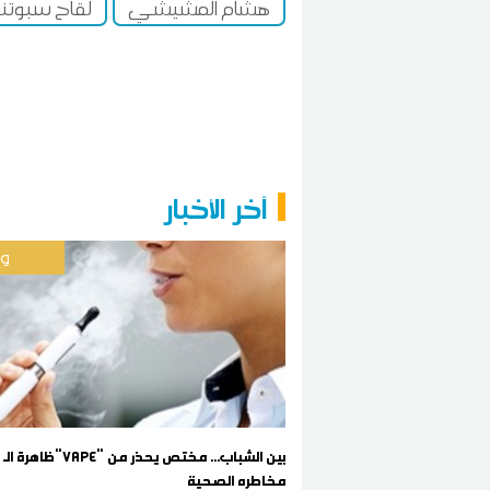
هشام المشيشي
لقاح سبوتن
آخر الأخبار
وط
ظاهرة الـ"Vape" بين الشباب... مختص يحذر من
مخاطره الصحية