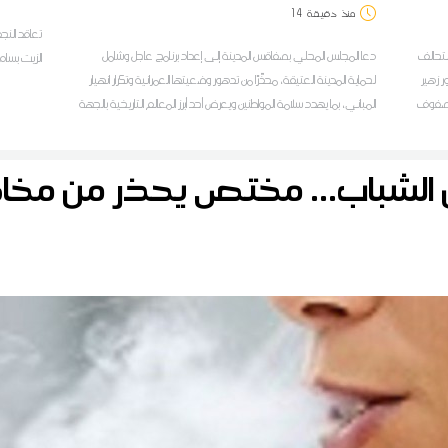
منذ
دقيقة
14
تعاقد النج
لتحالف
دعا المجلس المحلي بصفاقس المدينة إلى إعداد برنامج عاجل وشامل
الزيت بسام
ر زهير
لحماية المدينة العتيقة، محذّرًا من تدهور وضعيتها العمرانية وتكرار انهيار
في صفوف
المباني، بما يهدد سلامة المواطنين ويعرض أحد أبرز المعالم التاريخية بالجهة
ًا من
إلى مزيد من التدهور