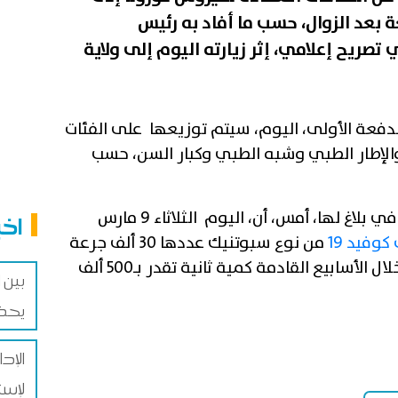
 بعد الزوال، حسب ما أفاد به رئيس
يح إعلامي، إثر زيارته اليوم إلى ولاية
فعة الأولى، اليوم، سيتم توزيعها على الفئات
الإطار الطبي وشبه الطبي وكبار السن، حسب
ويذكر أن رئاسة الجمهورية افادت في بلاغ لها، أمس، أن، اليوم الثلاثاء 9 مارس
اخب
وفيد 19
من نوع سبوتنيك عددها 30 ألف جرعة
صالحة لـ15 ألف شخص، وستعقبها خلال الأسابيع القادمة كمية ثانية تقدر بـ500 ألف
يحذر
الإد
لإست