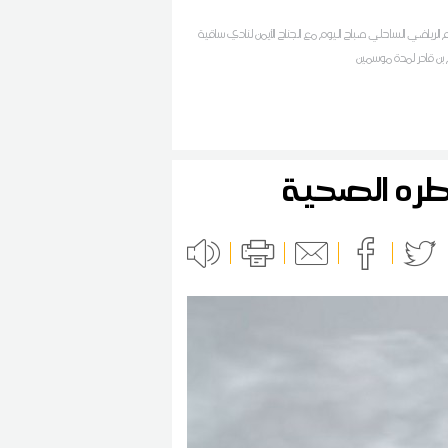
م الرياضي الساحلي صباح اليوم مع الجناح الأيمن لنادي ساقية
 بن قادر لمدة موسمين