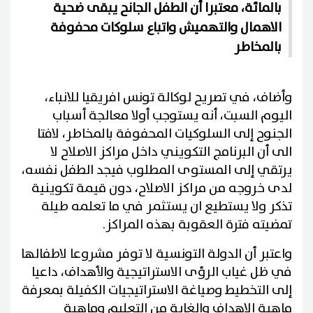
بالمائة، معتبرا أن الطفل الجانح يبقى ضحية
الاهمال والتهميش واتباع سلوكات محفوفة
بالمخاطر
وأضاف، في تصريح لوكالة تونس افريقيا للانباء،
اليوم السبت، أنه يستوجب أولا معالجة أسباب
الجنوح إلى السلوكيات المحفوفة بالمخاطر، لافتا
الى أن البرنامج التكويني داخل مراكز الاصلاح لا
يرتقي إلى المستوى المطلوب فيجد الطفل نفسه،
لدى خروجه من مراكز الاصلاح، دون قيمة تكوينية
تذكر ولا يستطيع ان يستثمر في ما تعلمه طيلة
تمضيته فترة العقوبة بهذه المراكز.
واعتبر أن الدولة التونسية لا توفر مشروعا لاطفالها
في ظل غياب الرؤى الاستراتيجية والأهداف، داعيا
إلى التخطيط وصياغة الاستراتيجيات الكفيلة بمعرفة
ماهية الاهداف والغاية من التعليم وماهية