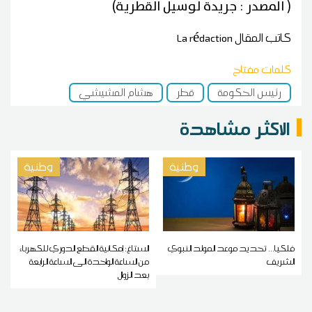
( المصدر : جريدة لوسيل القطرية)
كاتب المقال
La rédaction
كلمات مفتاح
رئيس الحكومة
قطر
هشام المشيشي
الاكثر مشاهدة
وطنية
وطنية
فلكيا... تحديد موعد المولد النبوي
الستاغ: إمكانية القطع الدوري للكهرباء
الشريف
من الساعة الواحدة الى الساعة الرابعة
بعد الزوال