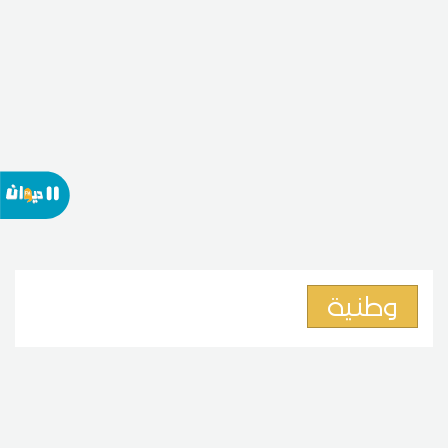
وطنية
لماذا يختار المتفوقون الدراسة
بالخارج؟ خبير في الحياة المدرسية