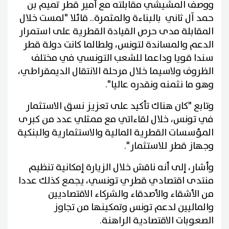
ووصف المشيشي مقابلته مع أمير قطر تميم بن
حمد آل ثاني بالبناءة والمثمرة.. قائلا "لمست خلال
المقابلة مدى حرص القيادة القطرية على استمرار
الدعم والمساندة لتونس، ولطالما كانت دولة قطر
سندا قويا وداعما للشعب التونسي في مختلف
الظروف ولاسيما خلال مرحلة الانتقال الديمقراطي،
وهو ما نثمنه ونقدره عاليا".
وتابع "كان هناك تأكيد على تعزيز نسق الاستثمار
في تونس، خلال لقاءاتي مع ممثلي عدد من كبرى
المؤسسات القطرية المالية والاستثمارية والبنكية
وجهاز قطر للاستثمار".
وأشار، إلى أنه ناقش خلال الزيارة إمكانية تنظيم
منتدى اقتصادي قطري تونسي، يجمع كذلك عددا
من الأشقاء والأصدقاء والشركاء الاقتصاديين
والماليين لدعم تونس وتمكينها من تجاوز
الصعوبات الاقتصادية الراهنة.