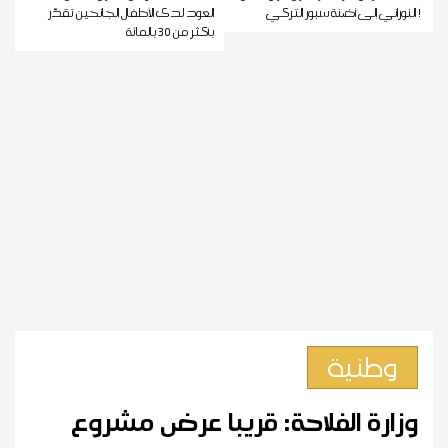
النوراني إلى أضنة سبور التركي !
العود لدى الأطفال الجانحين تقدّر
بأكثر من 30 بالمائة
وطنية
وزارة الفلاحة: قريبا عرض مشروع