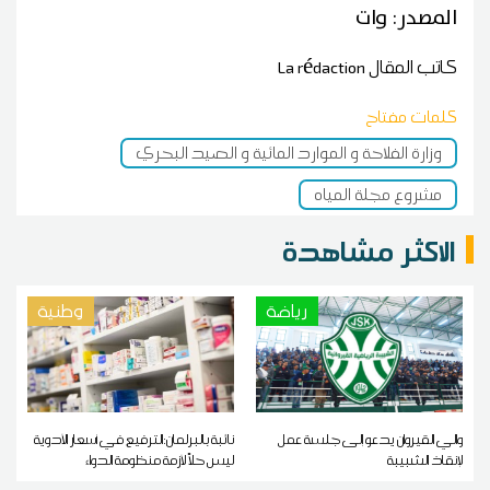
المصدر: وات
كاتب المقال
La rédaction
كلمات مفتاح
وزارة الفلاحة و الموارد المائية و الصيد البحري
مشروع مجلة المياه
الاكثر مشاهدة
رياضة
وطنية
والي القيروان يدعو إلى جلسة عمل
نائبة بالبرلمان:الترفيع في أسعار الأدوية
لإنقاذ الشبيبة
ليس حلاً لأزمة منظومة الدواء