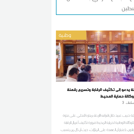
طين
وطنية
يئة يدعو إلى تكثيف الرقابة وتسريع رقمنة
كالة حماية المحيط
اعات
3
بيئة حبيب عبيد خلال اشرافه الأربعاء بمنتزه النحلي على ندوة
وكالة الوطنية لحماية المحيط ضرورة تكثيف أعمال الرقابة
انون، باعتبار أن العهدة على الملوّث، حيث أن كل من يتسبب