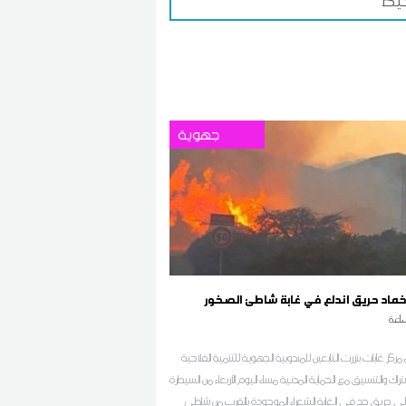
يط
جهوية
اخماد حريق اندلع في غابة شاطئ الصخور
اعة
مركز غابات بنزرت التابعين للمندوبية الجهوية للتنمية الفلاحية
شتراك والتنسيق مع الحماية المدنية مساء اليوم الأربعاء من السيطرة
لى حريق جد في الغابة الشعراء الموجودة بالقرب من شاطئ