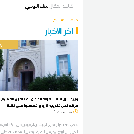
كاتب المقال
ملاك اللومي
كلمات مفتاح
آخر الأخبار
وط
وزارة التربية: 91.40 بالمائة من المعلّمين المق
حركة نقل تقريب الأزواج تحصلوا على نقلة
منذ
ساعات
3
تحصل 91.40 بالمائة من المترشحين المقبولين في حركة النق
التقريب بين الأزواج لمدرسي التعلي