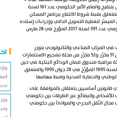
مشاريع أوامر حكومية ،يتعلق الاول بتنقيح واتمام الأمر الحكومي عدد 161 لسنة
المؤرّخ في 31 جانفي 2017 والمتعلق بضبط شروط الانتفاع ببرنامج المسكن
الميسّر لتغطية التمويل الذاتي وإجراءات إسناده
كما تم تنقيحه وإتمامه بالأمر الحكومي عدد 391 لسنة 2017 المؤرخ في 28 مارس
ف في المركب الصناعي والتكنولوجي بتوزر
اخب
الامتيازات المنصوص عليها بالفصلين 51 مكرّر و52 مكرّر من مجلة تشجيع الاستثمارات
يئة مراقبة صندوق ضمان الودائع البنكية في حين
يتعلق الرابع بتنقيح الأمر عدد 1120 لسنة 1995 المؤرّخ في 28 جوان 1995 والمتعلق
المق
تحصل
قانونين أساسيين يتعلقان بالموافقة على
لي للأشخاص والبضائع عبر الطرقات بين حكومتي
وزير
ي مجال النّقل البحري والموانئ بين حكومتي
وتسر