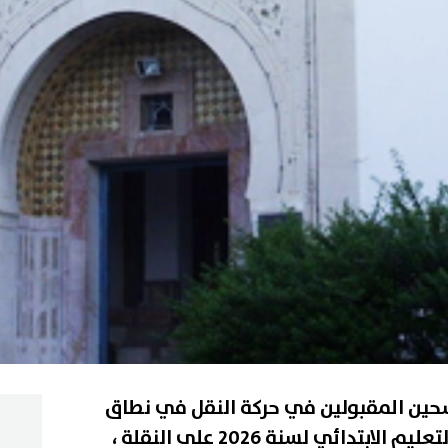
من المترشحين المقبولين في حركة النقل في نطاق
التقريب بين الأزواج لمدرسي التعليم الابتدائي لسنة 2026 على النقلة ،