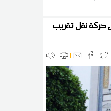
لصخور 3 والانطلاق في تبريد المنطقة حسب ما افاد به مصدر محلي
ان اف ام بالجهة
بولين في حركة نقل تقريب