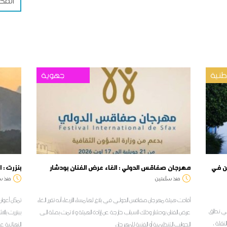
المح
نية
جهوية
بولين في
مهرجان صفاقس الدولي : الغاء عرض الفنان بودشار
بنزرت : 
منذ ساعتين
منذ س
أفادت هيئة مهرجان صفاقس الدولي في بلاغ لها مساء الأربعاء أنه تقرر الغاء
تمكن أعوان 
ل في نطاق
عرض الفنان بودشار وذلك لأسباب خارجة عن إرادة الهيئة و لا تمت بصلة الى
ببنزرت بالا
م الابتدائي لسنة 2026 على النقلة ،
الجوانب التنظيمية أو الفنية للمهرجان
النهائية ع