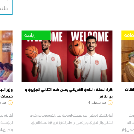
فلس
قافة
رياضة
اقات
كرة السلة : النادي الافريقي يعلن ضم الثنائي الجزيري و
وزير الب
بن طاهر
خدمات و
منذ
ساعات
4
منذ
س
وزيرة الشؤون الثّقافية أمينة الصرارفي، اليوم الأربعاء 05 أوت
أعلن النادي الافريقي عبر صفحته الرسمية على الفايسبوك عن ضمه
أكد وزير ال
د الله
للثنائي بلال الجزيري و مرتضى بن طاهر لتعزيز فرع كرة السلة للفريق
المؤسسة لل
ك في إطار
وتطبيق الق