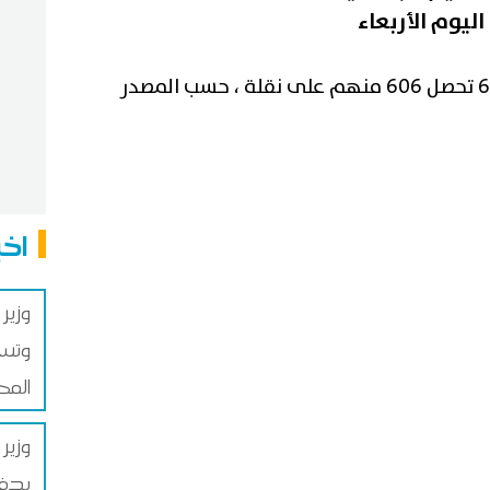
اليوم الأربعاء
وبلغ عدد المترشحين المقبولين 663 تحصل 606 منهم على نقلة ، حسب المصدر
اخب
وزير
وتسر
المح
وزير
يدفع