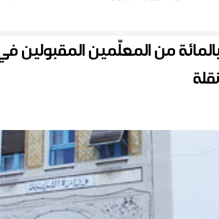
ا
لمراسل ديو
زارة التربية: 91.40 بالمائة من المعلّمين المق
قلة