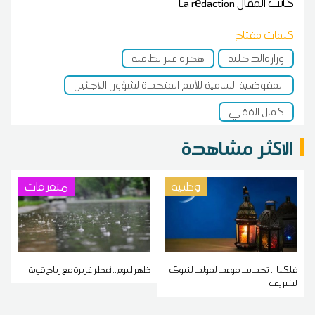
كاتب المقال
La rédaction
كلمات مفتاح
وزارةالداخلية
هجرة غير نظامية
المفوضية السامية للأمم المتحدة لشؤون اللاجئين
كمال الفقي
الاكثر مشاهدة
وطنية
متفرقات
فلكيا... تحديد موعد المولد النبوي
ظهر اليوم.. أمطار غزيرة مع رياح قوية
الشريف