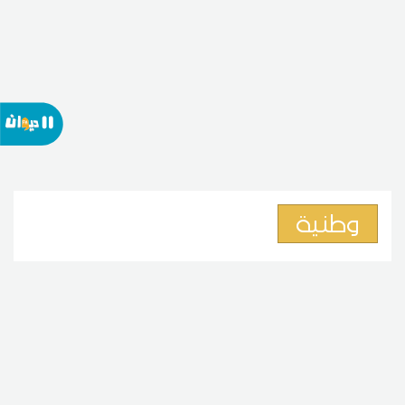
وطنية
وزير الشؤون الاجتماعية: مراجعة
مجلة الشغل ما تزال قيد الدرس
06
20:41 2026 أوت