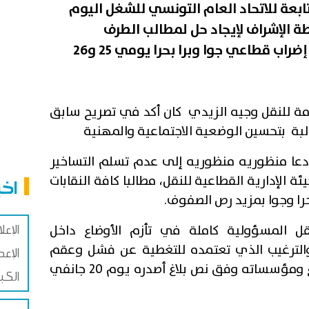
تابعة للاتحاد العام التونسي للشغل اليوم
ة الإشراف لإيجاد حل لمطالب الطرف
النقابي الذي قرر الدخول في إضراب قطاعي جوا وبرا بحرا يومي 25 و26
عامة للنقل وجيه الزيدي كان أكد في تصريح سابق
طالبة بتحسين الوضعية الاجتماعية والمهنية
ي دعا منظوريه منظوريه إلى عدم تسلم التساخير
ة الإدارية القطاعية للنقل، مطالبا كافة النقابات
اخب
حرا وجوا بمزيد رص الصفوف.
الإع
نقل المسؤولية كاملة في تأزم الأوضاع داخل
والترغيب الذي تعتمده للتغطية عن فشل وعقم
الإع
سياساتها في كافة أسلاك القطاع ومؤسساته وفق نص بلاغ أصدره يوم 20 جانفي
الكب