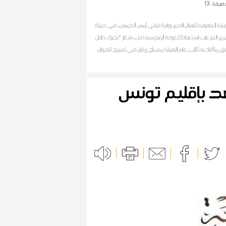
قيقة
13
يئة الجهوية للهلال الاحمر بولاية قبلي أمس الخميس، في حملة
 التبرعات استعدادا للعودة المدرسية تحت شعار "بخيرك طفل
 ما أفاد به كاتب عام الهيئة مصباح زرقان في تصريح للديوان
ل الديوان بالجهة
هد بإقليم تونس