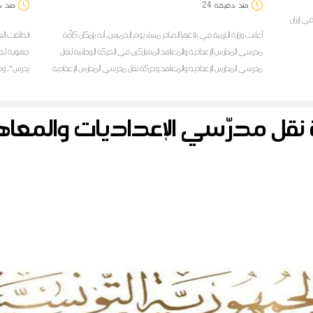
منذ
دقيقة
24
منذ
د
ي إيران
أعلنت وزارة التربية في بلاغها الصادر مساء يوم الخميس، أنه بإمكان كافّة
انطلقت اله
مدرسي المدارس الإعدادية والمعاهد المشاركين في الحركة الوطنية لنقل
جهوية لجمع
مدرسي المدارس الإعدادية والمعاهد وحركة نقل مدرسي المدارس الإعدادية
يدرس"، وفق
والمعاهد في نطاق التقريب بين الأزواج داخل إقليم تونس الكبرى الدخول
أف أم لمراس
على فضاء الخدمات الرقمية لموظفي التربية:
كة نقل مدرّسي الإعداديات والمعا
khadamet.education.tn للحصول على نتيجة المشاركة في هذه
الحركات