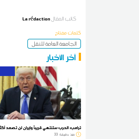
كاتب المقال
La rédaction
كلمات مفتاح
الجامعة العامة للنقل
آخر الأخبار
ترامب: الحرب ستنتهي قريباً وإيران لن تصمد أكث
منذ
دقيقة
33