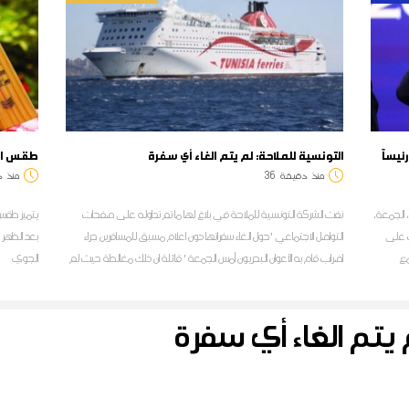
ئيساً
التونسية للملاحة: لم يتم الغاء أي سفرة
طقس اليوم: ا
منذ
دقيقة
36
منذ
د
، الجمعة،
نفت الشركة التونسية للملاحة في بلاغ لها ما تم تداوله على صفحات
يتميز طقس 
ب على
التواصل الاجتماعي 'حول الغاء سفراتها دون اعلام مسبق للمسافرين جراء
بعد الظهر 
مع
اضراب قام به الأعوان البحريون أمس الجمعة ' قائلة ان ذلك مغالطة حيث لم
الجوي
يتم الغاء أي سفرة و ما حدث هو تأخير على مستوى انطلاق سفرتين
أمّنتهما سفينتا "تانيت" و"قرطاج" على إثر وقفة احتجاجية لمدة ساعة
 يتم الغاء أي سفرة
نفّذها الأعوان البحريون على خلفية مطالب اجتماعية