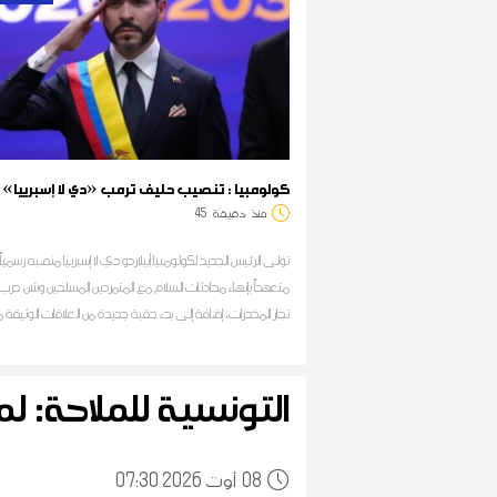
كولومبيا : تنصيب حليف ترمب «دي لا إسبرييا» ر
منذ
دقيقة
45
تولى الرئيس الجديد لكولومبيا أبيلاردو دي لا إسبرييا منصبه رسمياً
متعهداً بإنهاء محادثات السلام مع المتمردين المسلحين وشن حر
تجار المخدرات، إضافة إلى بدء حقبة جديدة من العلاقات الوثيقة 
الولايات المتحدة
التونسية للملاحة: لم
08
07:30 2026 أوت