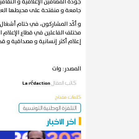
جودة المضامين الإعلامية و الثقاف
جامعة و منفتحة على محيطها الع
و أكّد المشاركون، في ختام أشغال 
مختلف الفاعلين في قطاع الإعلام 
إعلام أكثر إنسانية و مصداقية و ق
المصدر: وات
كاتب المقال
La rédaction
كلمات مفتاح
التلفزة الوطنية التونسية
آخر الأخبار