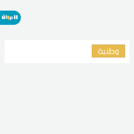
وطنية
المكلفة بالإعلام بوزارة السياحة:
ارتفاع عدد الوافدين وتطور الأسواق
السياحية في تونس
08
13:31 2026 أوت