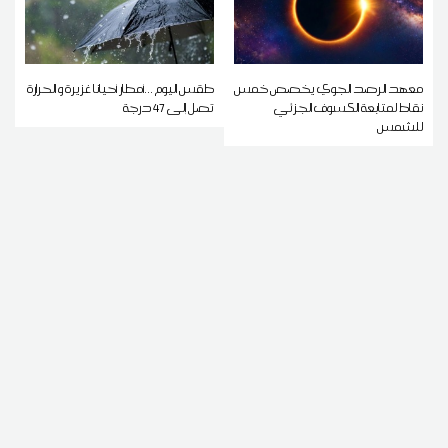
معهد الرصد الجوي يخصص خمس
طقس اليوم ...أمطار أحيانا غزيرة و الحرارة
نقاط لمتابعة الكسوف الجزئي
تصل إلى 47 درجة
للشمس