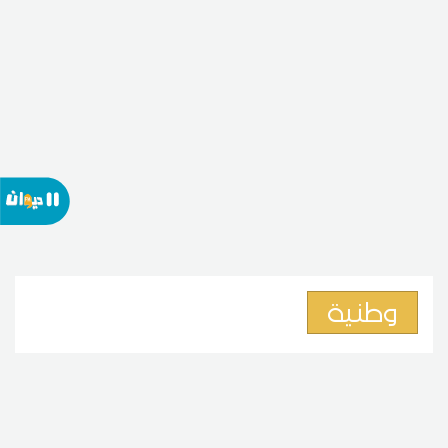
وطنية
نقابة الصحفيين تدعو إلى الامتناع
عن توظيف المضامين الصحفية