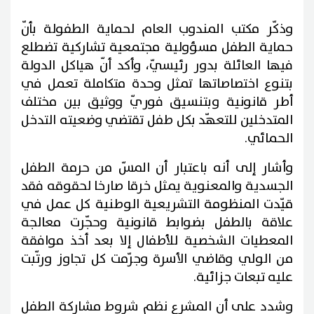
وذكّر مكتب المندوب العام لحماية الطفولة بأنّ
حماية الطفل مسؤولية مجتمعية تشاركية تضطلع
فيها العائلة بدور رئيسيّ، وأكد أنّ هياكل الدولة
بتنوع اختصاصاتها تمثل وحدة متكاملة تعمل في
أطر قانونية وبتنسيق فوريّ ووثيق بين مختلف
المتدخلين للتعهّد بكل طفل تقتضي وضعيته التدخل
الحمائي.
وأشار إلى أنه باعتبار أن المسّ من حرمة الطفل
الجسدية والمعنوية يمثل خرقا صارخا لحقوقه فقد
قيّدت المنظومة التشريعية الوطنية كل عمل في
علاقة بالطفل بضوابط قانونية وحجّرت معالجة
المعطيات الشخصية للأطفال إلا بعد أخذ موافقة
من الولي وقاضي الأسرة وجرّمت كل تجاوز ورتّبت
عليه تبعات جزائية.
وشدد على أن المشرع نظم شروط مشاركة الطفل