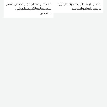
طقس الليلة: خلايا رعدية وأمطار غزيرة
معهد الرصد الجوي يخصص خمس
مرتقبة بالمناطق الشرقية
نقاط لمتابعة الكسوف الجزئي
للشمس