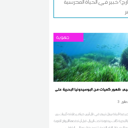
ارج؟ خبير في الحياة المدرسية
ر
جهوية
يم: ظهور كميات من البوسيدونيا البحرية على
قائق
3
معية البيئة بمنزل تميم في نابل أيمن حمام معاينته كميات من
 البحرية كانت مدفونة تحت الرمال، قبل أن تدفعها الأمواج القوية
البحر خلال الأيام الأخيرة، لتعيد جزءًا منها إلى الشاطئ