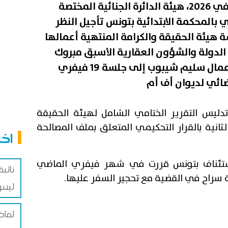
قرّرت، صباح اليوم الإثنين 5 جانفي 2026، هيئة الدائرة الجنائية المختصة
 بالمحكمة الابتدائية بتونس تأجيل النظر
يئة الحقيقة والكرامة المنتهية أعمالها
الدولة والشؤون العقارية الأسبق مبروك
كرشيد وعضو بالهيئة ورجل الأعمال سليم شيبوب إلى جلسة 19 فيفري
ائي لديوان أف أم
دليس التقرير الختامي الشامل لهيئة الحقيقة
ثانية بالقرار التحكيمي المتعلق بملف المصالحة
اخب
لاستئناف بتونس قررت في شهر فيفري الماضي
نائبة
 سراح في القضية مع تحجير السفر عليها.
ليس 
لماذ