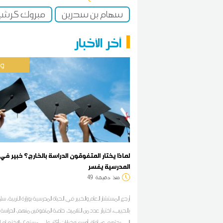
سهام بن سدرين
مبروك كرشي
آخر الأخبار
وط
لماذا يختار المتفوقون الدراسة بالخارج؟ خبير في 
المدرسية يفسر
منذ
دقيقة
49
أرجع المستشار العام والخبير في الحياة المدرسية بوزارة التربية، س
بالحبيب، اختيار عدد من التلاميذ، خاصة المتفوقين منهم، الدراسة ب
إلى بحثهم عن آفاق أوسع وخيارات أكثر على مستوى الاختصا