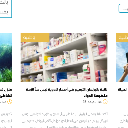
بالخ
د
يفس
نية
وطنية
الحياة
نائبة بالبرلمان:الترفيع في أسعار الأدوية ليس حلاً لأزمة
منزل تم
منظومة الدواء
الشاطئ
منذ
دقيقة
28
منذ
د
امي
أكدت النائبة في البرلمان بثينة الغانمي أن إصلاح منظومة الدواء في تونس
أكد رئيس ج
الخارج
لا يمكن أن يتم عبر الترفيع في أسعار الأدوية وإثقال كاهل المواطن، داعية إلى
البوسيدونيا
صات وفرص
مراجعة السياسة العمومية للقطاع وإعادة هيكلته، إلى جانب دعم
التي شهدها 