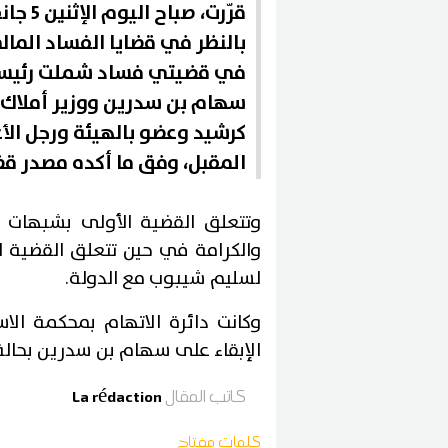
بالنظر في قضايا الفساد المالي
في قضيتي فساد شملت رئيسة ه
سهام بن سدرين ووزير أملاك 
المقبل، وفق ما أكده مصدر قض
وتتعلق القضية الأولى بشبهات ت
والكرامة في حين تتعلق القضية ال
لسليم شيبوب مع الدولة.
وكانت دائرة الاتهام بمحكمة ا
الإبقاء على سهام بن سدرين بحالة
كاتب المقال
La rédaction
كلمات مفتاح