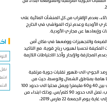
لتقلبات الجوية المرتقبة والمتوقعة ابتداء من
.
اثاء، بعدم الإقتراب من كل المنشآت المائية على
مجاري الأودية وعدم ترك المواشي في الخارج
ت وإبعادها عن مجاري الأودية
.
اخب
 بالضيعة والتجهيزات ووضعها في مكان آمن
وت المكيفة تحسبا لهبوب رياح قوية. مع التاكيد
دم المجازفة والإبحار وأخذ الاحتياطات اللازمة
التو
نقل 
صد الجوي الى ظهور تقلبات جوية مرتقبة
أشغا
يا هامة بمناطق الشمال والوسط، حيث من
الشم
المنتظر أن يتراوح المجموع اليومي بين 40 و60 مليمترا ويصل محليا الى حدود 100
مليمتر مع هبوب رياح قوية بالجنوب، تصل الى حدود 90 كلم/س، وذلك ابتداء من