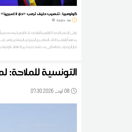
كولومبيا : تنصيب حليف ترمب «دي لا إسبرييا» ر
منذ
دقيقة
48
تولى الرئيس الجديد لكولومبيا أبيلاردو دي لا إسبرييا منصبه رسمياً
متعهداً بإنهاء محادثات السلام مع المتمردين المسلحين وشن حر
تجار المخدرات، إضافة إلى بدء حقبة جديدة من العلاقات الوثيقة 
الولايات المتحدة
التونسية للملاحة: لم
08
07:30 2026 أوت