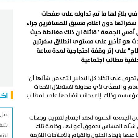
في بلاغ لها ما تم تداوله على صفحات
ء سفراتها دون اعلام مسبق للمسافرين جراء
ن أمس الجمعة ' قائلة ان ذلك مغالطة حيث
حدث هو تأخير على مستوى انطلاق سفرتين
طاج" على إثر وقفة احتجاجية لمدة ساعة
خلفية مطالب اجتماعية
تحرص على اتخاذ كل التدابير التي من شأنها أن
ام و التصدّي لأي محاولة لاستغلال الاحداث
اخب
لمؤسسة وذلك إلى جانب انفتاحها على المطالب
نقل 
مس الجمعة الدعوة لعقد اجتماع لتقريب وجهات
أشغا
 شأنه المساس بحقوق أعوانها، وخاصة تلك
نها بايجاد الحلول والقيام بالاصلاحات اللازمة
الشم