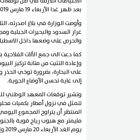
الاحتياطات اللازمة في ظل توقعات ا
بعد ظهر غدا الأربعاء 19 مارس 2019
وأوصت الوزارة في بلاغ اصدرته، الثل
غرار السدود والبحيرات الجبلية و
والحرص على وضعها داخل الاسطبلا
كما دعت الى جمع الآلات الفلاحية
وإعادة التثبت من متانة تركيز البي
على البحارة، بضرورة توخي الحذر وع
إلى غاية تحسن الأوضاع الجوية
.
وتشير توقعات المعهد الوطني للر
تتمثل في نزول أمطار بكميات محل
يوم الغد الأربعاء 20 مارس 2019 وإلى غاية يوم الجمعة 22 مارس 2019،