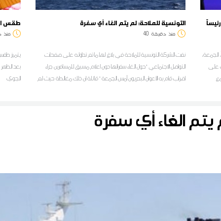
ئيساً
التونسية للملاحة: لم يتم الغاء أي سفرة
طقس اليوم: ا
منذ
دقيقة
40
منذ
د
، الجمعة،
نفت الشركة التونسية للملاحة في بلاغ لها ما تم تداوله على صفحات
يتميز طقس 
ب على
التواصل الاجتماعي 'حول الغاء سفراتها دون اعلام مسبق للمسافرين جراء
بعد الظهر 
مع
اضراب قام به الأعوان البحريون أمس الجمعة ' قائلة ان ذلك مغالطة حيث لم
الجوي
يتم الغاء أي سفرة و ما حدث هو تأخير على مستوى انطلاق سفرتين
أمّنتهما سفينتا "تانيت" و"قرطاج" على إثر وقفة احتجاجية لمدة ساعة
 يتم الغاء أي سفرة
نفّذها الأعوان البحريون على خلفية مطالب اجتماعية