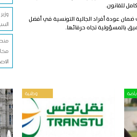
امل للقانون.
وزير
 ضمان عودة أفراد الجالية التونسية في أفضل
الس
يق بالمسؤولية تجاه حرفائها.
مندو
مخاط
الاص
ياضة
وطنية