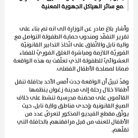
مع سائر الهياكل الجهوية المعنية.
وأشار بلاغ صادر عن الوزارة الى انه تم بناء على
تقرير التفقّد ومندوب حماية الطفولة التواصل مع
والية نابل والاتّفاق على اتّخاذ التدابير القانونيّة
الفوريّة اللازمة ومباشرة الغلق الفوريّ للفضاء
العشوائيّ للطفولة الذي تعلّقت به هذه الواقعة
ضمانا لمصلحة الأطفال الفضلى.
وقدّ تبيّن أن الواقعة جدت أمس الأحد بحافلة تنقل
أطفالا خلال رحلة إلى مدينة زغوان ينظمها
القائمون على محضنة مدرسية تنشط على خلاف
الصيغ القانونية بإحدى مناطق ولاية نابل، حيث
يوثّق مقطع الفيديو المذكور لتعرضّ عدد من
الأطفال للعنف من قبل مرافقتهم بالحافلة التي
تقلّهم.